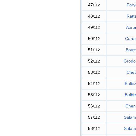
47
Pory
/112
48
Ratt
/112
49
Aéro
/112
50
Carab
/112
51
Boust
/112
52
Grodo
/112
53
Chéti
/112
54
Bulbi
/112
55
Bulbi
/112
56
Chen
/112
57
Salam
/112
58
Salam
/112