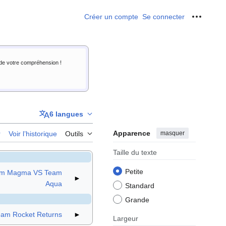
Créer un compte
Se connecter
Outils p
i de votre compréhension !
6 langues
Apparence
masquer
r
Voir l’historique
Outils
Taille du texte
Petite
am Magma VS Team
►
Aqua
Standard
Grande
eam Rocket Returns
►
Largeur