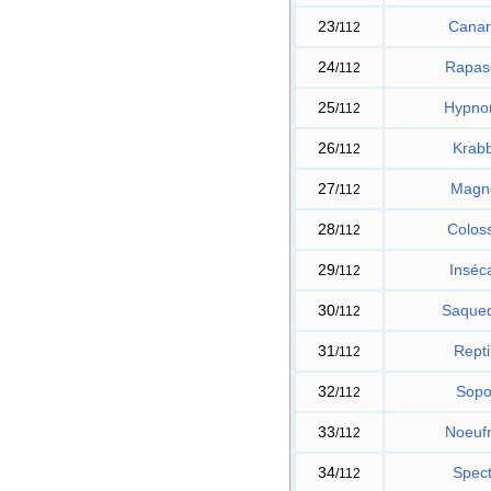
23
Canar
/112
24
Rapas
/112
25
Hypno
/112
26
Krab
/112
27
Magn
/112
28
Colos
/112
29
Inséc
/112
30
Saque
/112
31
Repti
/112
32
Sopor
/112
33
Noeuf
/112
34
Spec
/112