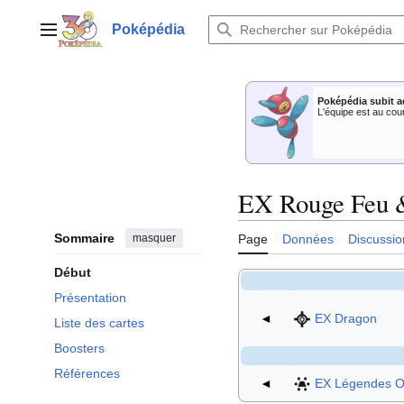
Aller
au
Poképédia
Menu principal
contenu
Poképédia subit a
L'équipe est au cou
EX Rouge Feu &
Sommaire
masquer
Page
Données
Discussio
Début
Présentation
◄
EX Dragon
Liste des cartes
Boosters
Références
◄
EX Légendes O