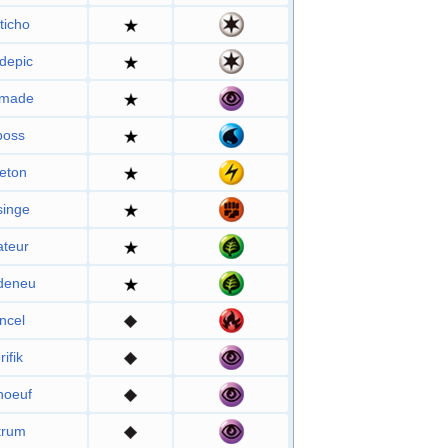
ticho
depic
made
boss
eton
singe
ateur
deneu
ncel
ifik
noeuf
trum