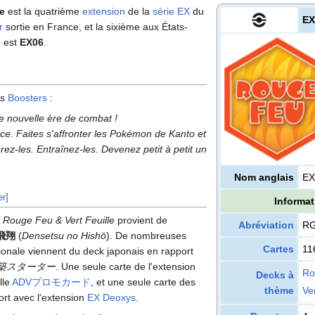
e
est la quatrième
extension
de la
série EX
du
EX
r
sortie en France, et la sixième aux États-
e est
EX06
.
es
Boosters
:
e nouvelle ère de combat
!
. Faites s'affronter les Pokémon de Kanto et
z-les. Entraînez-les. Devenez petit à petit un
Nom anglais
EX
er
]
Informat
 Rouge Feu & Vert Feuille
provient de
Abréviation
R
飛翔
(
Densetsu no Hishō
). De nombreuses
Cartes
11
tionale viennent du deck japonais en rapport
築スターター
. Une seule carte de l'extension
Ro
Decks à
lle
ADVプロモカード
, et une seule carte des
thème
Ver
rt avec l'extension
EX Deoxys
.