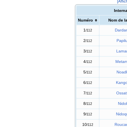
[Affic
Intern
Numéro
Nom de l
1
Darda
/112
2
Papil
/112
3
Laman
/112
4
Metam
/112
5
Noad
/112
6
Kango
/112
7
Ossat
/112
8
Nido
/112
9
Nidoq
/112
10
Rouca
/112