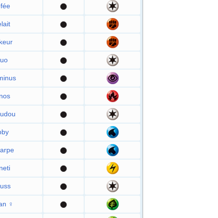
fée
lait
keur
uo
minus
nos
udou
bby
arpe
eti
uss
an ♀