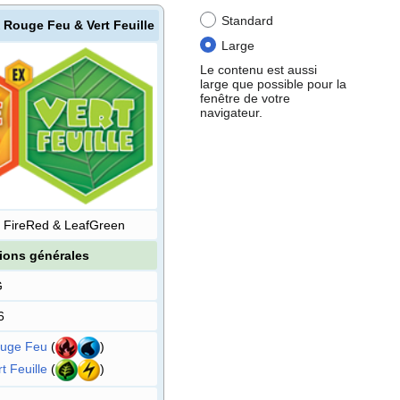
Standard
 Rouge Feu & Vert Feuille
Large
Le contenu est aussi
large que possible pour la
fenêtre de votre
navigateur.
 FireRed & LeafGreen
ions générales
G
6
uge Feu
(
)
t Feuille
(
)