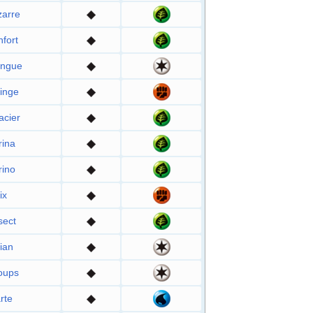
zarre
fort
angue
inge
acier
rina
rino
ix
sect
ian
oups
rte