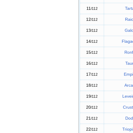
11
Tart
/112
12
Rai
/112
13
Gal
/112
14
Flaga
/112
15
Ronf
/112
16
Tau
/112
17
Empi
/112
18
Arca
/112
19
Levei
/112
20
Crust
/112
21
Dod
/112
22
Triop
/112