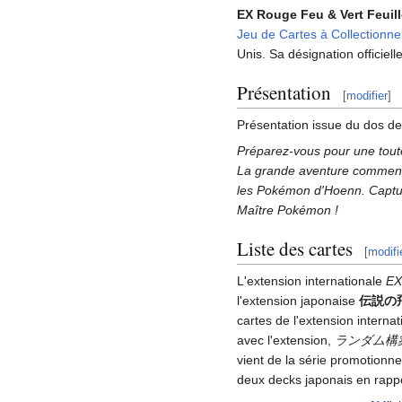
EX Rouge Feu & Vert Feuill
Jeu de Cartes à Collectionne
Unis. Sa désignation officiell
Présentation
[
modifier
]
Présentation issue du dos d
Préparez-vous pour une tout
La grande aventure commence
les Pokémon d'Hoenn. Capture
Maître Pokémon
!
Liste des cartes
[
modifi
L'extension internationale
EX
l'extension japonaise
伝説の
cartes de l'extension interna
avec l'extension,
ランダム構
vient de la série promotionne
deux decks japonais en rappo