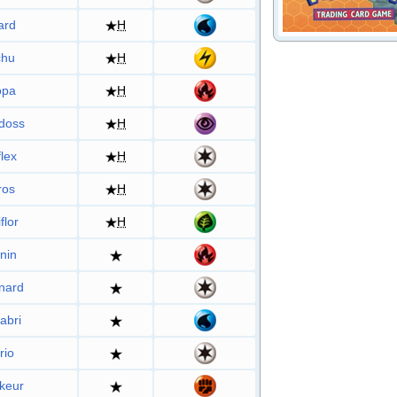
ard
H
chu
H
opa
H
doss
H
lex
H
ros
H
flor
H
nin
nard
abri
rio
ikeur