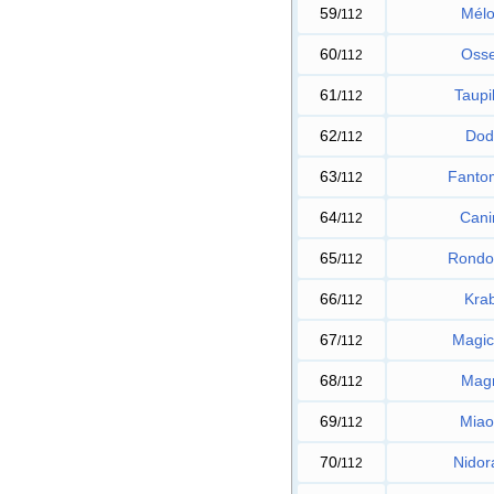
59
Mélo
/112
60
Osse
/112
61
Taupi
/112
62
Dod
/112
63
Fanto
/112
64
Cani
/112
65
Rondo
/112
66
Kra
/112
67
Magic
/112
68
Magn
/112
69
Miao
/112
70
Nidor
/112