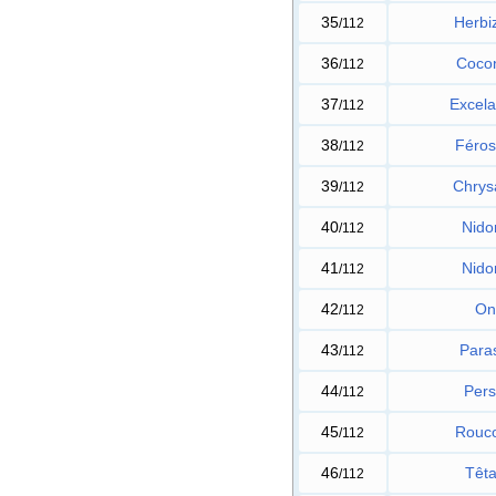
35
Herbi
/112
36
Cocon
/112
37
Excel
/112
38
Féros
/112
39
Chrys
/112
40
Nido
/112
41
Nido
/112
42
On
/112
43
Para
/112
44
Pers
/112
45
Rouc
/112
46
Têta
/112