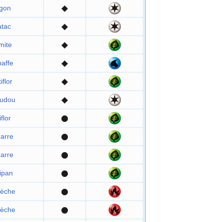
gon
atac
mite
affe
iflor
udou
flor
zarre
zarre
ipan
èche
èche