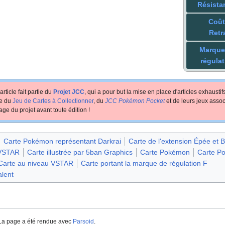
Résista
Coût
Retr
Marque
régulat
article fait partie du
Projet JCC
, qui a pour but la mise en place d'articles exhausti
te du
Jeu de Cartes à Collectionner
, du
JCC Pokémon Pocket
et de leurs jeux assoc
age du projet avant toute édition
!
Carte Pokémon représentant Darkrai
Carte de l'extension Épée et B
 VSTAR
Carte illustrée par 5ban Graphics
Carte Pokémon
Carte P
Carte au niveau VSTAR
Carte portant la marque de régulation F
lent
La page a été rendue avec
Parsoid
.