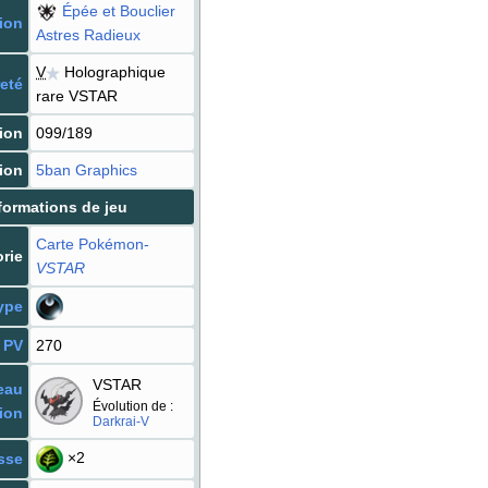
Épée et Bouclier
ion
Astres Radieux
V
Holographique
eté
rare VSTAR
ion
099/189
tion
5ban Graphics
formations de jeu
Carte Pokémon
-
rie
VSTAR
ype
PV
270
VSTAR
eau
Évolution de
:
ion
Darkrai-V
×2
sse