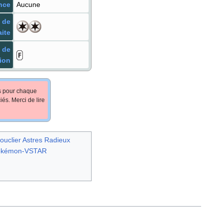
nce
Aucune
 de
aite
 de
ion
fs pour chaque
iés. Merci de lire
ouclier Astres Radieux
okémon-VSTAR