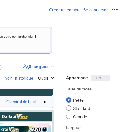
Créer un compte
Se connecter
Outils p
i de votre compréhension !
)
6 langues
Apparence
masquer
r
Voir l’historique
Outils
Taille du texte
Petite
Clamiral
►
de Hisui
Standard
Darkrai
Grande
Largeur