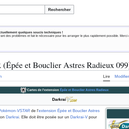
Rechercher
ctuellement quelques soucis techniques !
rant des problèmes et fait le nécessaire pour les arranger le plus rapidement possible. Merc
(Épée et Bouclier Astres Radieux 099
n
Lire
Modifie
Cartes de l'extension
Épée et Bouclier Astres Radieux
Darkrai
 Pokémon
-
VSTAR
de l'
extension
Épée et Bouclier Astres
émon
Darkrai
. Elle doit être posée sur un
Darkrai-V
pour