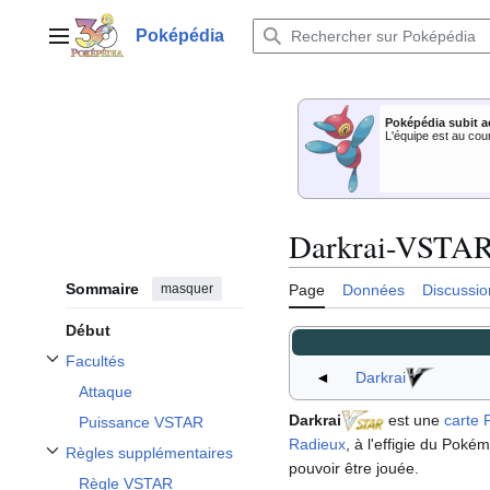
Aller
au
Poképédia
Menu principal
contenu
Poképédia subit a
L'équipe est au cou
Darkrai-VSTAR 
Sommaire
masquer
Page
Données
Discussio
Début
Facultés
Afficher / masquer la sous-section Facultés
◄
Darkrai
Attaque
Darkrai
est une
carte
Puissance VSTAR
Radieux
, à l'effigie du Pok
Règles supplémentaires
Afficher / masquer la sous-section Règles supplémentaires
pouvoir être jouée.
Règle VSTAR