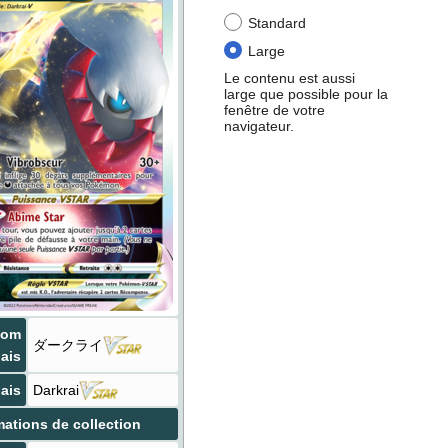
Standard
Large
Le contenu est aussi
large que possible pour la
fenêtre de votre
navigateur.
Nom
ダークライ
ais
ais
Darkrai
mations de collection