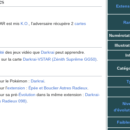
es
Extens
Rar
AR est mis
K.O.
, l'adversaire récupère 2
cartes
Numérotat
Illustra
ité
des jeux vidéo que
Darkrai
peut apprendre.
In
 sur la carte
Darkrai-VSTAR (Zénith Suprême GG50)
.
Catégo
 sur le Pokémon
:
Darkrai
.
T
ur l'
extension
:
Épée et Bouclier Astres Radieux
.
sur sa pré-
Évolution
dans la même extension
:
Darkrai-
es Radieux 098)
.
Niv
d'évolut
Faible