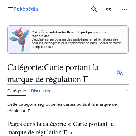
Aller
au
Poképédia
Menu principal
Rechercher
Apparence
Outil
contenu
Poképédia subit actuellement quelques soucis
techniques !
L'équipe est au courant des problèmes et fait le nécessaire
pour les arranger le plus rapidement possible. Merci de votre
compréhension !
Catégorie
:
Carte portant la
marque de régulation F
Catégorie
Discussion
Cette catégorie regroupe les cartes portant la marque de
régulation F.
Pages dans la catégorie « Carte portant la
marque de régulation F »