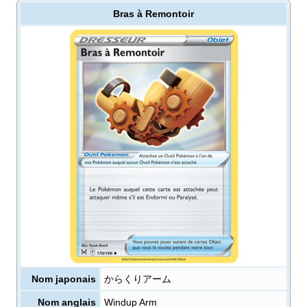
Bras à Remontoir
Nom japonais
からくりアーム
Nom anglais
Windup Arm