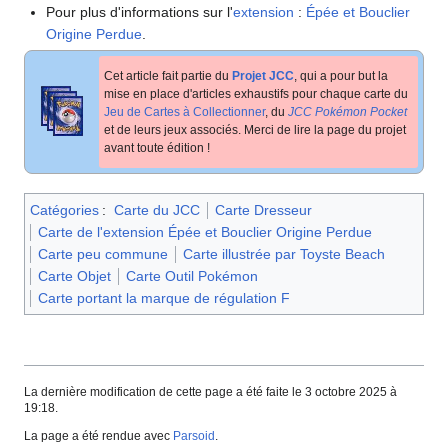
Pour plus d'informations sur l'
extension
:
Épée et Bouclier
Origine Perdue
.
Cet article fait partie du
Projet JCC
, qui a pour but la
mise en place d'articles exhaustifs pour chaque carte du
Jeu de Cartes à Collectionner
, du
JCC Pokémon Pocket
et de leurs jeux associés. Merci de lire la page du projet
avant toute édition
!
Catégories
:
Carte du JCC
Carte Dresseur
Carte de l'extension Épée et Bouclier Origine Perdue
Carte peu commune
Carte illustrée par Toyste Beach
Carte Objet
Carte Outil Pokémon
Carte portant la marque de régulation F
La dernière modification de cette page a été faite le 3 octobre 2025 à
19:18.
La page a été rendue avec
Parsoid
.