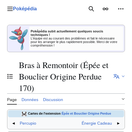
Aller
au
Poképédia
Menu principal
Rechercher
Apparence
Outil
contenu
Poképédia subit actuellement quelques soucis
techniques !
L'équipe est au courant des problèmes et fait le nécessaire
pour les arranger le plus rapidement possible. Merci de votre
compréhension !
Bras à Remontoir (Épée et
Bouclier Origine Perdue
Basculer la table des matières
170)
Page
Données
Discussion
Cartes de l'extension
Épée et Bouclier Origine Perdue
◄
Percupio
Énergie Cadeau
►