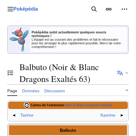
Aller
au
Poképédia
Menu principal
Rechercher
Apparence
Outil
contenu
Poképédia subit actuellement quelques soucis
techniques !
L'équipe est au courant des problèmes et fait le nécessaire
pour les arranger le plus rapidement possible. Merci de votre
compréhension !
Balbuto (Noir & Blanc
Basculer la table des matières
Dragons Exaltés 63)
Page
Données
Discussion
Cartes de l'extension
Noir & Blanc Dragons Exaltés
◄
Tarinor
Kaorine
►
Balbuto