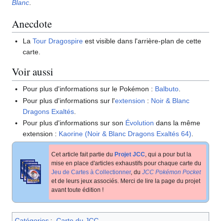
Blanc
.
Anecdote
La
Tour Dragospire
est visible dans l'arrière-plan de cette
carte.
Voir aussi
Pour plus d'informations sur le Pokémon
:
Balbuto
.
Pour plus d'informations sur l'
extension
:
Noir & Blanc
Dragons Exaltés
.
Pour plus d'informations sur son
Évolution
dans la même
extension
:
Kaorine (Noir & Blanc Dragons Exaltés 64)
.
Cet article fait partie du
Projet JCC
, qui a pour but la
mise en place d'articles exhaustifs pour chaque carte du
Jeu de Cartes à Collectionner
, du
JCC Pokémon Pocket
et de leurs jeux associés. Merci de lire la page du projet
avant toute édition
!
Catégories
:
Carte du JCC