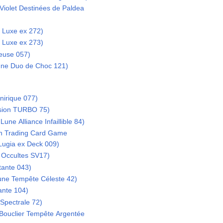
 Violet Destinées de Paldea
 Luxe ex 272)
 Luxe ex 273)
leuse 057)
Lune Duo de Choc 121)
nirique 077)
lsion TURBO 75)
Lune Alliance Infaillible 84)
n Trading Card Game
Lugia ex Deck 009)
 Occultes SV17)
tante 043)
Lune Tempête Céleste 42)
ante 104)
 Spectrale 72)
t Bouclier Tempête Argentée