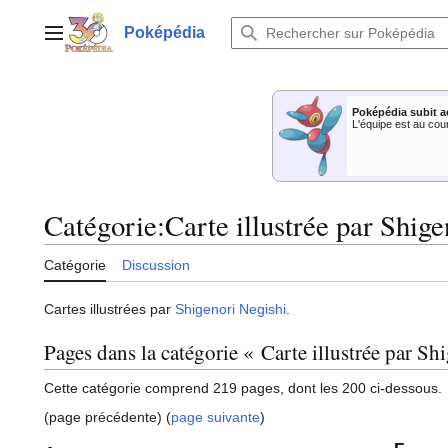
Aller
au
Poképédia
Menu principal
contenu
Poképédia subit a
L'équipe est au cou
Catégorie
:
Carte illustrée par Shig
Catégorie
Discussion
Cartes illustrées par
Shigenori Negishi
.
Pages dans la catégorie « Carte illustrée par Sh
Cette catégorie comprend 219 pages, dont les 200 ci-dessous.
(page précédente) (
page suivante
)