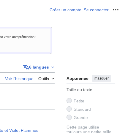
Créer un compte
Se connecter
Outils p
i de votre compréhension !
6 langues
Apparence
masquer
r
Voir l’historique
Outils
Taille du texte
Petite
Standard
Grande
Cette page utilise
e et Violet Flammes
toujours une petite taille