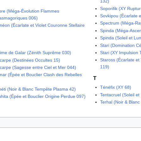
132)
Soporifik (XY Rupt
re (Méga-Évolution Flammes
Sovkipou (Écarlate e
asmagoriques 006)
Spectrum (Méga-Ra
néon (Écarlate et Violet Couronne Stellaire
Spinda (Méga-Ascen
Spinda (Soleil et Lu
Stari (Domination C
Stari (XY Impulsio
ime de Galar (Zénith Suprême 030)
Staross (Écarlate et
carpe (Destinées Occultes 15)
119)
carpe (Sagesse entre Ciel et Mer 044)
ar (Épée et Bouclier Clash des Rebelles
T
Ténéfix (XY 68)
éti (Noir & Blanc Tempête Plasma 42)
Tentacruel (Soleil et 
hita (Épée et Bouclier Origine Perdue 097)
Terhal (Noir & Blanc