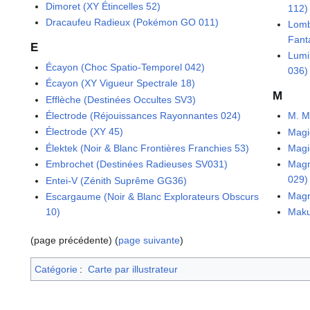
Dimoret (XY Étincelles 52)
112)
Dracaufeu Radieux (Pokémon GO 011)
Lomb
Fant
E
Lumi
Écayon (Choc Spatio-Temporel 042)
036)
Écayon (XY Vigueur Spectrale 18)
M
Efflèche (Destinées Occultes SV3)
Électrode (Réjouissances Rayonnantes 024)
M. M
Électrode (XY 45)
Magi
Élektek (Noir & Blanc Frontières Franchies 53)
Magi
Embrochet (Destinées Radieuses SV031)
Magm
029)
Entei-V (Zénith Suprême GG36)
Magn
Escargaume (Noir & Blanc Explorateurs Obscurs
10)
Maku
(page précédente) (
page suivante
)
Catégorie
:
Carte par illustrateur