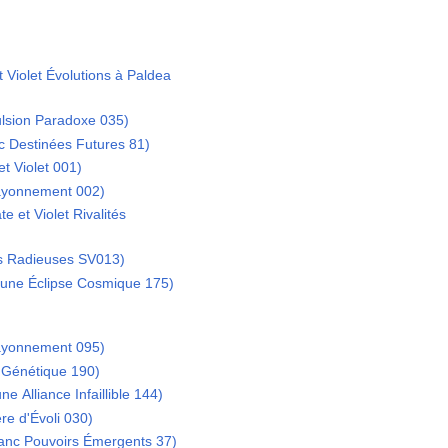
t Violet Évolutions à Paldea
lsion Paradoxe 035)
nc Destinées Futures 81)
t Violet 001)
yonnement 002)
 et Violet Rivalités
s Radieuses SV013)
 Lune Éclipse Cosmique 175)
yonnement 095)
 Génétique 190)
ne Alliance Infaillible 144)
ère d'Évoli 030)
lanc Pouvoirs Émergents 37)