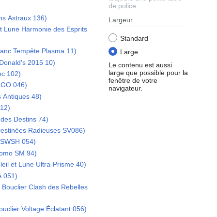
de police
ns Astraux 136)
Largeur
et Lune Harmonie des Esprits
Standard
Blanc Tempête Plasma 11)
Large
cDonald's 2015 10)
Le contenu est aussi
large que possible pour la
oc 102)
fenêtre de votre
 GO 046)
navigateur.
 Antiques 48)
12)
des Destins 74)
Destinées Radieuses SV086)
o SWSH 054)
romo SM 94)
eil et Lune Ultra-Prisme 40)
A 051)
 Bouclier Clash des Rebelles
uclier Voltage Éclatant 056)