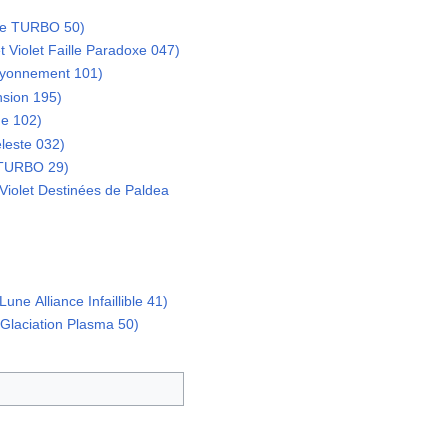
ure TURBO 50)
t Violet Faille Paradoxe 047)
yonnement 101)
sion 195)
ne 102)
éleste 032)
n TURBO 29)
 Violet Destinées de Paldea
Lune Alliance Infaillible 41)
 Glaciation Plasma 50)