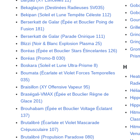
Barpau (XY Étincelles 22)
Gobo
Bekaglaçon (Destinées Radieuses SV035)
Gobo
Bekipan (Soleil et Lune Tempête Céleste 112)
Gour
Berserkatt de Galar (Épée et Bouclier Poing de
Gril
Fusion 181)
Grin
Berserkatt de Galar (Parade Onirique 111)
Grin
Blizzi (Noir & Blanc Explosion Plasma 25)
Grom
Boréas (Épée et Bouclier Stars Étincelantes 126)
Pris
Boréas (Promo-B 030)
Boskara (Soleil et Lune Ultra-Prisme 8)
H
Boumata (Écarlate et Violet Forces Temporelles
Heat
035)
Radi
Braisillon (XY Offensive Vapeur 95)
Héli
Braségali-VMAX (Épée et Bouclier Règne de
Hipp
Glace 201)
Hipp
Brouhabam (Épée et Bouclier Voltage Éclatant
Hitm
137)
Clas
Brutalibré (Écarlate et Violet Mascarade
Hitm
Crépusculaire 107)
Venu
Brutalibré (Propulsion Paradoxe 080)