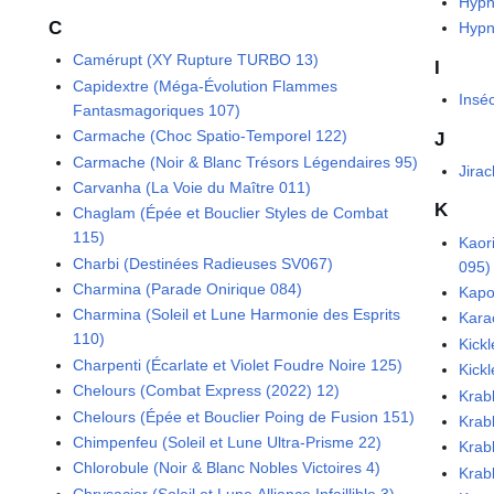
Hypn
C
Hypn
Camérupt (XY Rupture TURBO 13)
I
Capidextre (Méga-Évolution Flammes
Insé
Fantasmagoriques 107)
Carmache (Choc Spatio-Temporel 122)
J
Carmache (Noir & Blanc Trésors Légendaires 95)
Jirac
Carvanha (La Voie du Maître 011)
K
Chaglam (Épée et Bouclier Styles de Combat
115)
Kaor
Charbi (Destinées Radieuses SV067)
095)
Charmina (Parade Onirique 084)
Kapo
Charmina (Soleil et Lune Harmonie des Esprits
Kara
110)
Kick
Charpenti (Écarlate et Violet Foudre Noire 125)
Kick
Chelours (Combat Express (2022) 12)
Krab
Chelours (Épée et Bouclier Poing de Fusion 151)
Krabb
Chimpenfeu (Soleil et Lune Ultra-Prisme 22)
Krab
Chlorobule (Noir & Blanc Nobles Victoires 4)
Krab
Chrysacier (Soleil et Lune Alliance Infaillible 3)