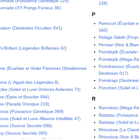
omade (Puissance Génétique 125)
126)
omade (XY Poings Furieux 36)
P
Parecool (Écarlate e
cateur (Destinées Occultes SV1)
160)
Pelage-Sablé (Propu
Persian (Noir & Bla
hi Brillant (Légendes Brillantes 42)
Pomdepik (Écarlate e
Pomdepik (Méga-Ra
Pomdramour (Écarlate
ine (Écarlate et Violet Flammes Obsidiennes
Destinées 017)
Pomdrapi (Destinée
era (L'Appel des Légendes 8)
Ponchien (Soleil et
clée (Soleil et Lune Ombres Ardentes 72)
lee (Épée et Bouclier 094)
R
lee (Parade Onirique 218)
Ramoloss (Méga-Ra
boss (Puissance Génétique 069)
Rattatac (Puissance
oss (Soleil et Lune Alliance Infaillible 47)
Rattatac (Soleil et Lu
boss (Source Secrète 096)
Rhinolove (La Clairi
by (Source Secrète 095)
Rhinolove (Noir & B