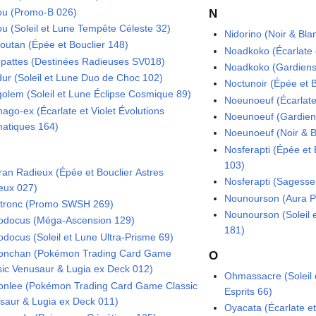
u (Promo-B 026)
N
u (Soleil et Lune Tempête Céleste 32)
Nidorino (Noir & Bla
outan (Épée et Bouclier 148)
Noadkoko (Écarlate 
lepattes (Destinées Radieuses SV018)
Noadkoko (Gardiens
dur (Soleil et Lune Duo de Choc 102)
Noctunoir (Épée et B
golem (Soleil et Lune Éclipse Cosmique 89)
Noeunoeuf (Écarlate
ago-ex (Écarlate et Violet Évolutions
Noeunoeuf (Gardien
matiques 164)
Noeunoeuf (Noir & B
Nosferapti (Épée et
103)
ran Radieux (Épée et Bouclier Astres
Nosferapti (Sagesse 
eux 027)
Nounourson (Aura Pa
atronc (Promo SWSH 269)
Nounourson (Soleil 
odocus (Méga-Ascension 129)
181)
odocus (Soleil et Lune Ultra-Prisme 69)
onchan (Pokémon Trading Card Game
O
sic Venusaur & Lugia ex Deck 012)
Ohmassacre (Soleil
onlee (Pokémon Trading Card Game Classic
Esprits 66)
saur & Lugia ex Deck 011)
Oyacata (Écarlate et