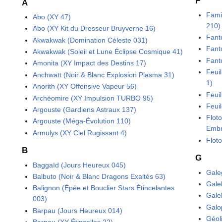
F
A
Fami
Abo (XY 47)
210)
Abo (XY Kit du Dresseur Bruyverne 16)
Fant
Akwakwak (Domination Céleste 031)
Fant
Akwakwak (Soleil et Lune Éclipse Cosmique 41)
Fant
Amonita (XY Impact des Destins 17)
Feui
Anchwatt (Noir & Blanc Explosion Plasma 31)
1)
Anorith (XY Offensive Vapeur 56)
Feui
Archéomire (XY Impulsion TURBO 95)
Feui
Argouste (Gardiens Astraux 137)
Flot
Argouste (Méga-Évolution 110)
Embr
Armulys (XY Ciel Rugissant 4)
Flot
B
G
Baggaïd (Jours Heureux 045)
Gale
Balbuto (Noir & Blanc Dragons Exaltés 63)
Gale
Balignon (Épée et Bouclier Stars Étincelantes
Gale
003)
Galo
Barpau (Jours Heureux 014)
Géoli