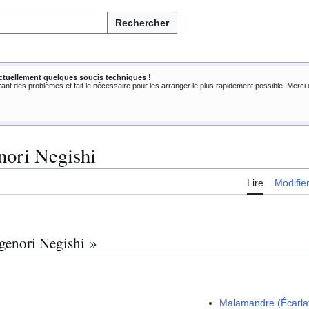
Rechercher
ctuellement quelques soucis techniques !
rant des problèmes et fait le nécessaire pour les arranger le plus rapidement possible. Merc
enori Negishi
Lire
Modifie
igenori Negishi »
Malamandre (Écarlat