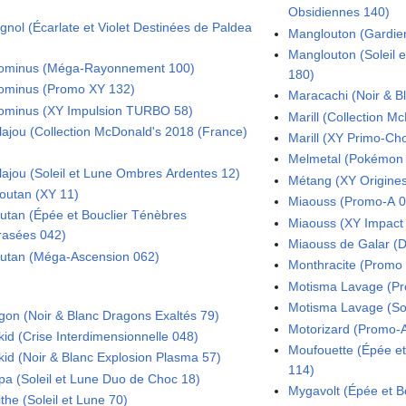
Obsidiennes 140)
gnol (Écarlate et Violet Destinées de Paldea
Manglouton (Gardie
Manglouton (Soleil 
ominus (Méga-Rayonnement 100)
180)
ominus (Promo XY 132)
Maracachi (Noir & 
ominus (XY Impulsion TURBO 58)
Marill (Collection M
llajou (Collection McDonald's 2018 (France)
Marill (XY Primo-Ch
Melmetal (Pokémon
llajou (Soleil et Lune Ombres Ardentes 12)
Métang (XY Origines
loutan (XY 11)
Miaouss (Promo-A 0
outan (Épée et Bouclier Ténèbres
Miaouss (XY Impact 
asées 042)
Miaouss de Galar (
outan (Méga-Ascension 062)
Monthracite (Prom
Motisma Lavage (P
Motisma Lavage (Sol
gon (Noir & Blanc Dragons Exaltés 79)
Motorizard (Promo-
kid (Crise Interdimensionnelle 048)
Moufouette (Épée et
kid (Noir & Blanc Explosion Plasma 57)
114)
pa (Soleil et Lune Duo de Choc 18)
Mygavolt (Épée et Bo
the (Soleil et Lune 70)