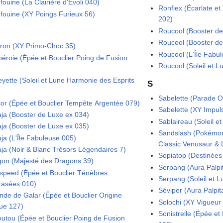
ouine (La Clairière d'Évoli 040)
Ronflex (Écarlate et
fouine (XY Poings Furieux 56)
202)
Roucool (Booster de
Roucool (Booster de
ron (XY Primo-Choc 35)
Roucool (L'Île Fabu
éroie (Épée et Bouclier Poing de Fusion
Roucool (Soleil et 
eyette (Soleil et Lune Harmonie des Esprits
S
Sabelette (Parade O
or (Épée et Bouclier Tempête Argentée 079)
Sabelette (XY Impu
aja (Booster de Luxe ex 034)
Sablaireau (Soleil et 
aja (Booster de Luxe ex 035)
Sandslash (Pokémo
aja (L'Île Fabuleuse 005)
Classic Venusaur & 
aja (Noir & Blanc Trésors Légendaires 7)
Sepiatop (Destinées
gon (Majesté des Dragons 39)
Serpang (Aura Palpi
speed (Épée et Bouclier Ténèbres
Serpang (Soleil et 
asées 010)
Séviper (Aura Palpit
nde de Galar (Épée et Bouclier Origine
Solochi (XY Vigueur
ue 127)
Sonistrelle (Épée e
outou (Épée et Bouclier Poing de Fusion