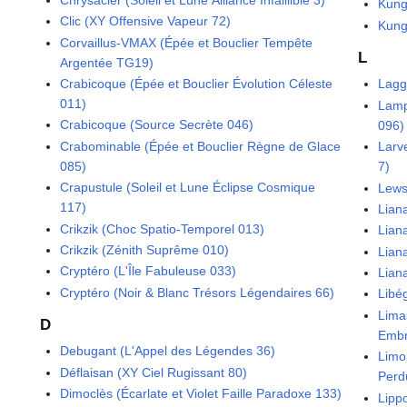
Kungf
Clic (XY Offensive Vapeur 72)
Kung
Corvaillus-VMAX (Épée et Bouclier Tempête
L
Argentée TG19)
Crabicoque (Épée et Bouclier Évolution Céleste
Lagg
011)
Lamp
Crabicoque (Source Secrète 046)
096)
Crabominable (Épée et Bouclier Règne de Glace
Larv
085)
7)
Crapustule (Soleil et Lune Éclipse Cosmique
Lews
117)
Lian
Crikzik (Choc Spatio-Temporel 013)
Lian
Crikzik (Zénith Suprême 010)
Lian
Cryptéro (L'Île Fabuleuse 033)
Lian
Cryptéro (Noir & Blanc Trésors Légendaires 66)
Libé
Lima
D
Embr
Debugant (L'Appel des Légendes 36)
Limo
Déflaisan (XY Ciel Rugissant 80)
Perd
Dimoclès (Écarlate et Violet Faille Paradoxe 133)
Lipp