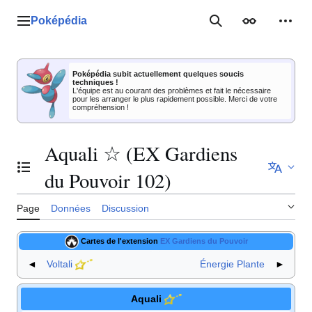
Aller
au
Poképédia
Menu principal
Rechercher
Apparence
Outil
contenu
Poképédia subit actuellement quelques soucis
techniques !
L'équipe est au courant des problèmes et fait le nécessaire
pour les arranger le plus rapidement possible. Merci de votre
compréhension !
Aquali ☆ (EX Gardiens
Basculer la table des matières
du Pouvoir 102)
Page
Données
Discussion
Cartes de l'extension
EX Gardiens du Pouvoir
◄
Voltali
Énergie Plante
►
Aquali