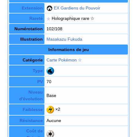
Extension
EX Gardiens du Pouvoir
Rareté
Holographique rare ☆
Numérotation
102/108
Illustration
Masakazu Fukuda
Informations de jeu
Catégorie
Carte Pokémon
☆
Type
PV
70
Niveau
Base
d'évolution
×2
Faiblesse
Résistance
Aucune
Coût de