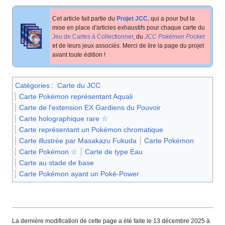
Cet article fait partie du
Projet JCC
, qui a pour but la
mise en place d'articles exhaustifs pour chaque carte du
Jeu de Cartes à Collectionner
, du
JCC Pokémon Pocket
et de leurs jeux associés. Merci de lire la page du projet
avant toute édition
!
Catégories
:
Carte du JCC
Carte Pokémon représentant Aquali
Carte de l'extension EX Gardiens du Pouvoir
Carte holographique rare ☆
Carte représentant un Pokémon chromatique
Carte illustrée par Masakazu Fukuda
Carte Pokémon
Carte Pokémon ☆
Carte de type Eau
Carte au stade de base
Carte Pokémon ayant un Poké-Power
La dernière modification de cette page a été faite le 13 décembre 2025 à