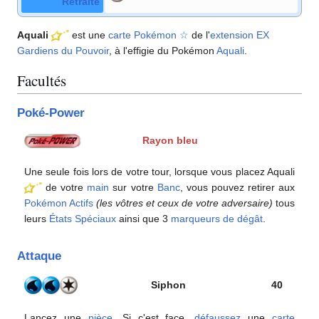
Retraite
Aquali
est une
carte Pokémon
☆
de l'
extension
EX
Gardiens du Pouvoir
, à l'effigie du Pokémon
Aquali
.
Facultés
Poké-Power
Rayon bleu
Une seule fois lors de votre tour, lorsque vous placez Aquali
de votre
main
sur votre
Banc
, vous pouvez retirer aux
Pokémon Actifs
(les vôtres et ceux de votre adversaire)
tous
leurs
États Spéciaux
ainsi que 3
marqueurs de dégât
.
Attaque
Siphon
40
Lancez une
pièce
. Si c'est face,
défaussez
une
carte