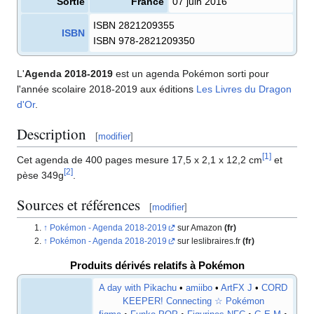
Sortie
France
07 juin 2016
ISBN 2821209355
ISBN
ISBN 978-2821209350
L'
Agenda 2018-2019
est un agenda Pokémon sorti pour
l'année scolaire 2018-2019 aux éditions
Les Livres du Dragon
d'Or
.
Description
[
modifier
]
[
1
]
Cet agenda de 400 pages mesure 17,5 x 2,1 x 12,2 cm
et
[
2
]
pèse 349g
.
Sources et références
[
modifier
]
Pokémon - Agenda 2018-2019
sur Amazon
(fr)
Pokémon - Agenda 2018-2019
sur leslibraires.fr
(fr)
Produits dérivés relatifs à Pokémon
A day with Pikachu
•
amiibo
•
ArtFX J
•
CORD
KEEPER! Connecting ☆ Pokémon