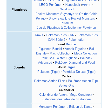
figma
•
Funko POP
•
Figurines NFC
•
G.E.M
•
LEGO Pokémon
•
Nanoblock
•
(
Mini
•
+
)
Figurines
Nendoroid
Pocket Monsters Suyasuya ☆ On the Cable
Polygo
•
Snow Slow Life Pocket Monsters
•
Terrarium
Jeu de Figurines à Collectionner Pokémon
Kraks
•
Pokémon Kids CAN
•
Pokémon Kids
CAN Série 2
•
Pokémotion
Jouet
Bandai
Figurines Bandai
•
Attack Figurine
•
Ball
Digitale
•
Maxi Collection
•
Mega Collection
Poké Ball Twister Figurine
•
Pokédex
Advanced
•
Pokédex Diamond and Pearl
Jouets
Jouet
Tiger
Pokédex (Tiger)
•
Pokédex Deluxe (Tiger)
Cartes
Pokémon Action Flipz
•
Pokémon Action Flipz
Series One
Calendrier
Calendrier de l'avent (Mega Construx)
•
Calendrier des fêtes de fin d'année
Monopoly Pokémon
: Édition de Kanto
•