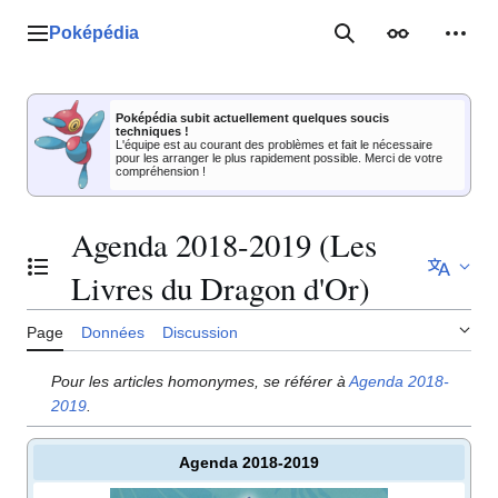
Aller
au
Poképédia
Menu principal
Rechercher
Apparence
Outil
contenu
Poképédia subit actuellement quelques soucis
techniques !
L'équipe est au courant des problèmes et fait le nécessaire
pour les arranger le plus rapidement possible. Merci de votre
compréhension !
Agenda 2018-2019 (Les
Basculer la table des matières
Livres du Dragon d'Or)
Page
Données
Discussion
Pour les articles homonymes, se référer à
Agenda 2018-
2019
.
Agenda 2018-2019