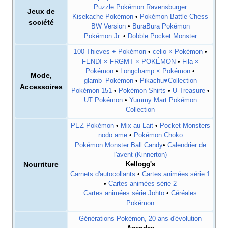
Puzzle Pokémon Ravensburger
Jeux de
Kisekache Pokémon
•
Pokémon Battle Chess
société
BW Version
•
BuraBura Pokémon
Pokémon Jr.
•
Dobble Pocket Monster
100 Thieves + Pokémon
•
celio × Pokémon
•
FENDI × FRGMT × POKÉMON
•
Fila ×
Pokémon
•
Longchamp × Pokémon
•
Mode,
glamb_Pokémon
•
Pikachu♥Collection
Accessoires
Pokémon 151
•
Pokémon Shirts
•
U-Treasure
•
UT Pokémon
•
Yummy Mart Pokémon
Collection
PEZ Pokémon
•
Mix au Lait
•
Pocket Monsters
nodo ame
•
Pokémon Choko
Pokémon Monster Ball Candy
•
Calendrier de
l'avent (Kinnerton)
Nourriture
Kellogg's
Carnets d'autocollants
•
Cartes animées série 1
•
Cartes animées série 2
Cartes animées série Johto
•
Céréales
Pokémon
Générations Pokémon, 20 ans d'évolution