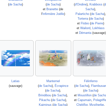
(
de Sacha
)
(
de Sacha
)
(
d'Ondine
),
Krabboss
(
d
et
Branette
(de
Sacha
),
l'
Infirmière Joëlle
)
Palarticho
(
de Sacha
),
Torterra
(
de Sacha
)
et
Flobio
(
de Pierre
)
et
Wailord
,
Lokhlass
et
Démanta
(sauvage)
Latias
Manternel
Félinferno
(sauvage)
(
de Sacha
),
Écrapince
(
de Sacha
),
Flambusar
(
de Sacha
),
(
de Sacha
)
Brindibou
(
de Sacha
),
et
Moustillon
(
de Sach
Pikachu
(
de Sacha
),
et
Capumain
,
Polagriff
Kaiminus
(
de Sacha
)
Chétiflor
,
Mystherbe
,