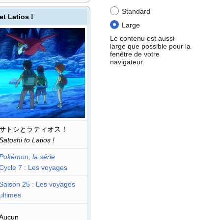
Standard
et Latios
!
Large
Le contenu est aussi
large que possible pour la
fenêtre de votre
navigateur.
サトシとラティオス！
Satoshi to Latios
!
Pokémon, la série
cycle 7
: Les voyages
saison 25
: Les voyages
ultimes
Aucun