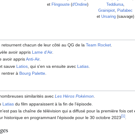
et
Flingouste
(
d'Ondine
)
Teddiursa
,
Grainipiot
,
Piafabec
et
Ursaring
(sauvage)
s
retournent chacun de leur côté au QG de la
Team Rocket
.
vèle avoir appris
Lame d'Air
.
e avoir appris
Anti-Air
.
et sauve
Latios
, qui s'en va ensuite avec
Latias
.
 rentrer à
Bourg Palette
.
 nombreuses similarités avec
Les Héros Pokémon
.
le
Latias
du film apparaissent à la fin de l'épisode.
n'est pas la chaîne de télévision qui a diffusé pour la première fois cet
[
1
]
ur historique en programmant l'épisode pour le 30 octobre 2023
.
ges