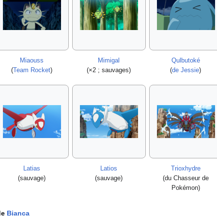
Miaouss
Mimigal
Qulbutoké
(
Team Rocket
)
(×2
; sauvages)
(
de Jessie
)
Latias
Latios
Trioxhydre
(sauvage)
(sauvage)
(du Chasseur de
Pokémon)
de
Bianca