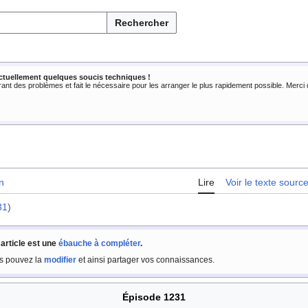
Rechercher
ctuellement quelques soucis techniques !
rant des problèmes et fait le nécessaire pour les arranger le plus rapidement possible. Merc
n
Lire
Voir le texte sourc
31
)
 article est une
ébauche à compléter
.
s pouvez la
modifier
et ainsi partager vos connaissances.
Épisode 1231