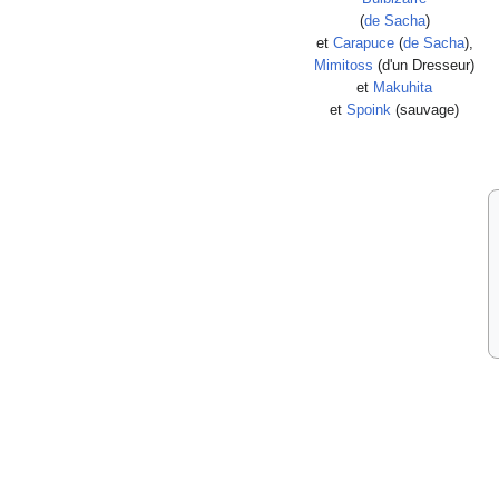
(
de Sacha
)
et
Carapuce
(
de Sacha
),
Mimitoss
(d'un Dresseur)
et
Makuhita
et
Spoink
(sauvage)