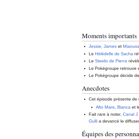
Moments importants
Jessie
,
James
et
Miaous
Le
Hélédelle de Sacha
ré
Le
Steelix de Pierre
révèl
Le Pokégroupe retrouve 
Le Pokégroupe décide de
Anecdotes
Cet épisode présente de
Alto Mare
,
Bianca
et 
Fait rare à noter,
Canal J
Gulli
a devancé le diffuse
Équipes des personna