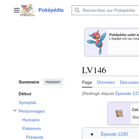
Aller
au
Poképédia
Menu principal
contenu
Poképédia subit a
L'équipe est au cou
LV146
Sommaire
masquer
Page
Données
Discussio
(Redirigé depuis
Épisode 12
Début
Synopsis
Cet
Personnages
Afficher / masquer la sous-section Personnages
Vou
Humains
Pokémon
◄
Épisode 1230
Présents