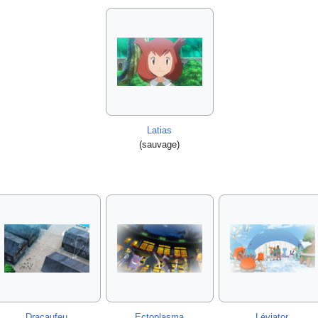
Latias
(sauvage)
Dracaufeu
Ectoplasma
Léviator