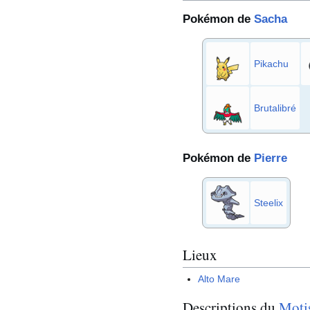
Pokémon de
Sacha
Pikachu
Brutalibré
Pokémon de
Pierre
Steelix
Lieux
Alto Mare
Descriptions du
Moti