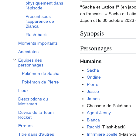
physiquement dans
"Sacha et Latios
!"
(en ja
l'épisode
en français
: «
Sacha et Lati
Présent sous
Japon et le 30 octobre 2023
l'apparence de
Bianca
Synopsis
Flash-back
Moments importants
Personnages
Anecdotes
Équipes des
Humains
Afficher / masquer la sous-section Équipes des personnages
personnages
Sacha
Pokémon de Sacha
Ondine
Pokémon de Pierre
Pierre
Lieux
Jessie
James
Descriptions du
Motismart
Chasseur de Pokémon
Devise de la Team
Agent Jenny
Rocket
Bianca
Erreurs
Rachid
(Flash-back)
Infirmière Joëlle
(Flash-b
Titre dans d'autres