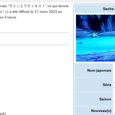
ponais "サトシとラティオス！" ce qui donne
Sacha 
os
!
») a été diffusé le 17 mars 2023 au
 en France.
Nom japonais
Série
Saison
Nouveau(x)
ack)