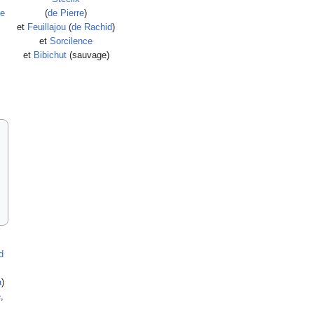
e
(
de Pierre
)
et
Feuillajou
(
de Rachid
)
et
Sorcilence
et
Bibichut
(sauvage)
d
a
)
e
,