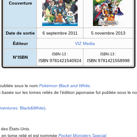
Couverture
Date de sortie
6 septembre 2011
5 novembre 2013
Éditeur
VIZ Media
ISBN-13
:
ISBN-13
:
N°ISBN
ISBN 9781421540924
ISBN 9781421558998
é-publiée sous le nom
Pokémon Black and White
.
n basée sur les tomes reliés de l'édition japonaise fut publiée sous le 
ventures: Black&White)
.
 des États-Unis.
le en tome relié et est nommée
Pocket Monsters Special
.