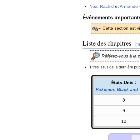
Noa
,
Rachid
et
Armando
Événements important
Cette section est v
Liste des chapitres
[
m
Référez-vous à la 
Titres issus de la dernière pu
États-Unis
:
Pokémon Black and 
8
9
10