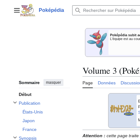
Aller
au
Poképédia
Menu principal
contenu
Poképédia subit a
L'équipe est au cou
Volume 3 (Poké
Sommaire
masquer
Page
Données
Discussio
Début
E
Publication
Afficher / masquer la sous-section Publication
P
États-Unis
S
M
Japon
France
Attention
:
cette page trait
Synopsis