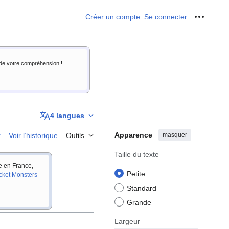
Créer un compte
Se connecter
Outils p
i de votre compréhension !
4 langues
Apparence
masquer
r
Voir l’historique
Outils
Taille du texte
ie en France,
Petite
cket Monsters
Standard
Grande
Largeur