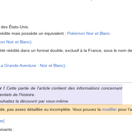
 des États-Unis.
 inédite mais possède un équivalent
:
Pokémon Noir et Blanc
.
on Noir et Blanc)
.
été réédité dans un format double, exclusif à la France, sous le nom d
La Grande Aventure
: Noir et Blanc)
.
r
!
Cette partie de l'article contient des informations concernant
tiels de l'histoire.
souhaitez la découvrir par vous-même.
ide, pas assez détaillée ou incomplète. Vous pouvez la
modifier
pour l’a
er
]
uivants
: