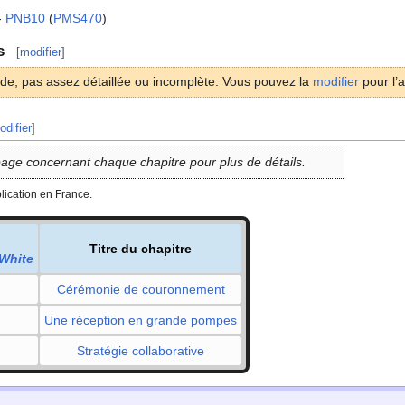
-
PNB10
(
PMS470
)
s
[
modifier
]
ide, pas assez détaillée ou incomplète. Vous pouvez la
modifier
pour l’a
odifier
]
page concernant chaque chapitre pour plus de détails.
blication en France.
Titre du chapitre
White
Cérémonie de couronnement
Une réception en grande pompes
Stratégie collaborative