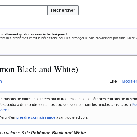
Rechercher
ctuellement quelques soucis techniques !
rant des problèmes et fait le nécessaire pour les arranger le plus rapidement possible. Merc
mon Black and White)
n
Lire
Modifie
n raisons de difficultés créées par la traduction et les différentes éditions de la sér
oképédia a dû prendre certaines décisions concernant les articles consacrés à
Po
pecial
.
erci d'en
prendre connaissance
avant toute édition.
e du volume 3 de
Pokémon Black and White
.