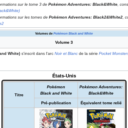
formations sur le tome 3 de
Pokémon Adventures: Black&White
, cons
lack&White)
formations sur les tomes de
Pokémon Adventures: Black2&White2
, c
e2
Volumes de
Pokémon Black and White
Volume 3
and White)
s'inscrit dans l'arc
Noir et Blanc
de la série
Pocket Monsters
États-Unis
Pokémon
Pokémon Adventures:
Black and White
Black&White
Titre
Pré-publication
Équivalent tome relié