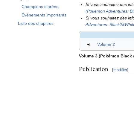
Afficher / masquer la sous-section Synopsis
Si vous souhaitez des in
Champions d'arène
(Pokémon Adventures: B
Événements importants
Si vous souhaitez des in
Liste des chapitres
Adventures: Black2&Whit
◄
Volume 2
Volume 3 (Pokémon Black 
Publication
[
modifier
]