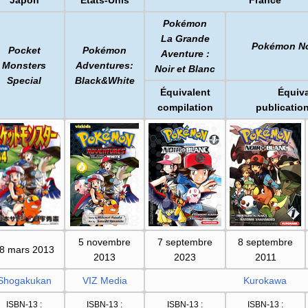
Pokémon
La Grande
Pokémon Noi
Pocket
Pokémon
Aventure
:
Monsters
Adventures:
Noir et Blanc
Special
Black&White
Équivalent
Équiva
compilation
publication
5 novembre
7 septembre
8 septembre
8 mars 2013
2013
2023
2011
Shogakukan
VIZ Media
Kurokawa
ISBN-13
:
ISBN-13
:
ISBN-13
:
ISBN-13
: