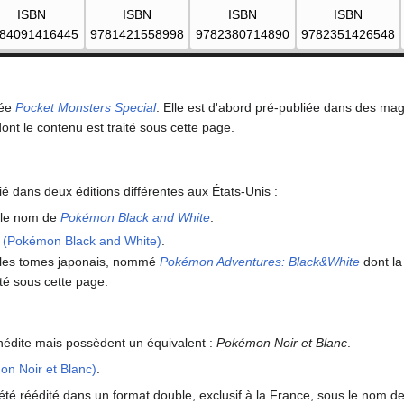
ISBN
ISBN
ISBN
ISBN
84091416445
9781421558998
9782380714890
9782351426548
mée
Pocket Monsters Special
. Elle est d'abord pré-publiée dans des mag
ont le contenu est traité sous cette page.
ié dans deux éditions différentes aux États-Unis
:
s le nom de
Pokémon Black and White
.
 (Pokémon Black and White)
.
r les tomes japonais, nommé
Pokémon Adventures: Black&White
dont la
ité sous cette page.
inédite mais possèdent un équivalent
:
Pokémon Noir et Blanc
.
on Noir et Blanc)
.
été réédité dans un format double, exclusif à la France, sous le nom d