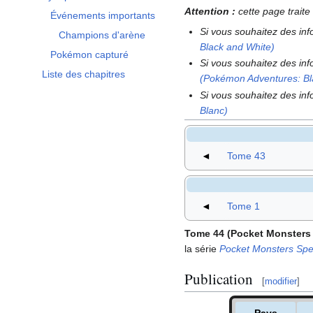
Afficher / masquer la sous-section Synopsis
Attention
:
cette page trait
Événements importants
Si vous souhaitez des in
Champions d'arène
Black and White)
Pokémon capturé
Si vous souhaitez des in
Liste des chapitres
(Pokémon Adventures: B
Si vous souhaitez des in
Blanc)
◄
Tome 43
◄
Tome 1
Tome 44 (Pocket Monsters 
la série
Pocket Monsters Spe
Publication
[
modifier
]
Pays