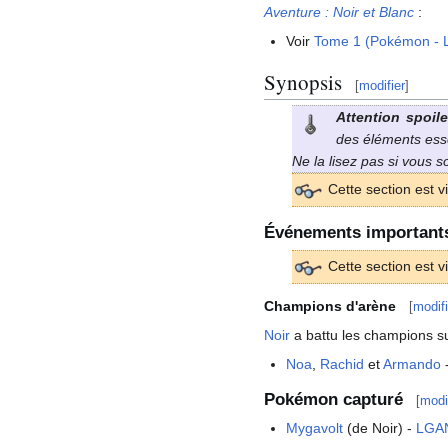
Aventure
: Noir et Blanc
:
Voir
Tome 1 (Pokémon - 
Synopsis
[
modifier
]
Attention spoile
des éléments essen
Ne la lisez pas si vous 
Cette section est v
Événements important
Cette section est v
Champions d'arène
[
modifi
Noir
a battu les champions s
Noa
,
Rachid
et
Armando
Pokémon capturé
[
modi
Mygavolt
(de Noir) -
LGA