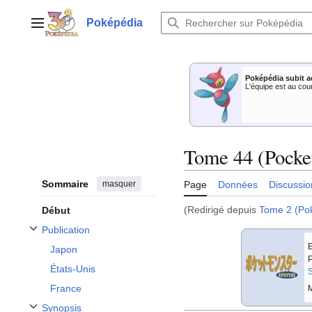
Aller
au
Poképédia
Menu principal
contenu
Poképédia subit a
L'équipe est au cou
Tome 44 (Pocke
Sommaire
masquer
Page
Données
Discussio
(Redirigé depuis
Tome 2 (Po
Début
Publication
Afficher / masquer la sous-section Publication
E
Japon
P
États-Unis
S
France
M
Synopsis