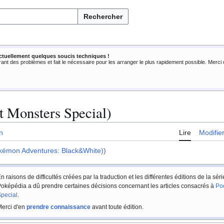
Rechercher
ctuellement quelques soucis techniques !
rant des problèmes et fait le nécessaire pour les arranger le plus rapidement possible. Merc
t Monsters Special)
n
Lire
Modifie
kémon Adventures: Black&White)
)
n raisons de difficultés créées par la traduction et les différentes éditions de la sér
oképédia a dû prendre certaines décisions concernant les articles consacrés à
Po
pecial
.
erci d'en
prendre connaissance
avant toute édition.