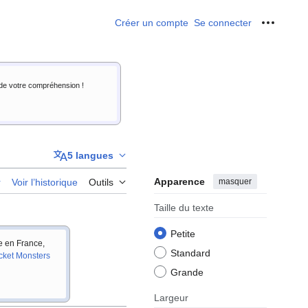
Créer un compte
Se connecter
Outils p
i de votre compréhension !
5 langues
Apparence
masquer
r
Voir l’historique
Outils
Taille du texte
Petite
ie en France,
Standard
cket Monsters
Grande
Largeur