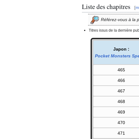
Liste des chapitres
[
m
Référez-vous à la 
Titres issus de la dernière pu
Japon
:
Pocket Monsters Spe
465
466
467
468
469
470
471