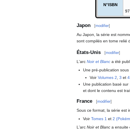
N°ISBN
97
Japon
[
modifier
]
Au Japon, la série est nom
sont compilés en tome relié d
États-Unis
[
modifier
]
L'arc
Noir et Blanc
a été publ
Une pré-publication sou
Voir
Volumes 2
,
3
et
4
Une publication basé su
et dont le contenu est tra
France
[
modifier
]
Sous ce format, la série est 
Voir
Tomes 1
et
2 (Pokém
L'arc
Noir et Blanc
a ensuite 