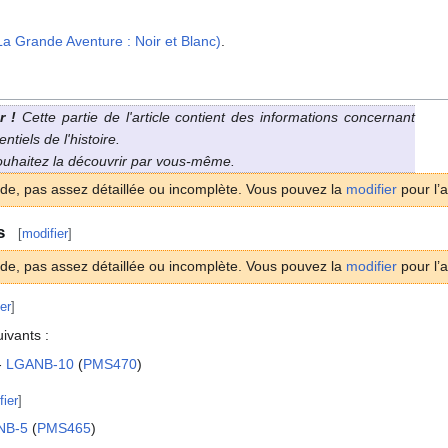
La Grande Aventure
: Noir et Blanc)
.
r
!
Cette partie de l'article contient des informations concernant
tiels de l'histoire.
souhaitez la découvrir par vous-même.
ide, pas assez détaillée ou incomplète. Vous pouvez la
modifier
pour l’a
s
[
modifier
]
ide, pas assez détaillée ou incomplète. Vous pouvez la
modifier
pour l’a
er
]
uivants
:
-
LGANB-10
(
PMS470
)
fier
]
NB-5
(
PMS465
)