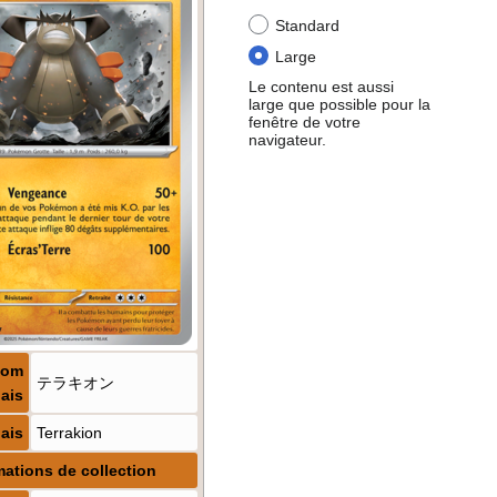
Standard
Large
Le contenu est aussi
large que possible pour la
fenêtre de votre
navigateur.
Nom
テラキオン
ais
ais
Terrakion
mations de collection