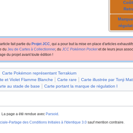
Coût
Retr
Marque
régulat
article fait partie du
Projet JCC
, qui a pour but la mise en place d'articles exhausti
te du
Jeu de Cartes à Collectionner
, du
JCC Pokémon Pocket
et de leurs jeux assoc
age du projet avant toute édition
!
Carte Pokémon représentant Terrakium
ate et Violet Flamme Blanche
Carte rare
Carte illustrée par Tonji Ma
rte au stade de base
Carte portant la marque de régulation I
.
La page a été rendue avec
Parsoid
.
iale-Partage des Conditions Initiales à l'Identique 3.0
sauf mention contraire.