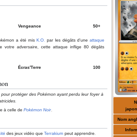
Vengeance
50+
Pokémon a été mis
K.O.
par les dégâts d'une
attaque
e votre adversaire, cette attaque inflige 80 dégâts
Écras'Terre
100
mon
s pour protéger des Pokémon ayant perdu leur foyer à
tricides.
japon
ue à celle de
Pokémon Noir
.
Nom angl
Infor
ité
des jeux vidéo que
Terrakium
peut apprendre.