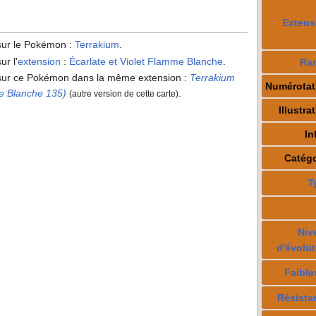
Extens
 sur le Pokémon
:
Terrakium
.
ur l'
extension
:
Écarlate et Violet Flamme Blanche
.
Rar
s sur ce Pokémon dans la même extension
:
Terrakium
Numérotat
me Blanche 135)
.
(autre version de cette carte)
Illustra
In
Catégo
T
Niv
d'évolut
Faible
Résista