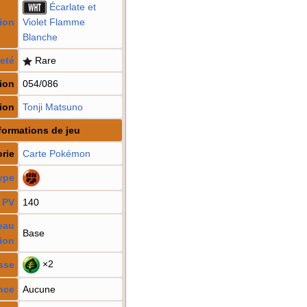
Écarlate et
ion
Violet Flamme
Blanche
eté
Rare
ion
054/086
tion
Tonji Matsuno
formations de jeu
rie
Carte Pokémon
ype
PV
140
eau
Base
ion
×2
sse
nce
Aucune