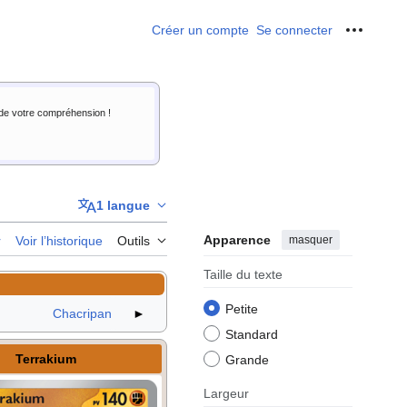
Créer un compte
Se connecter
Outils p
i de votre compréhension !
1 langue
Apparence
masquer
r
Voir l’historique
Outils
Taille du texte
Petite
Chacripan
►
Standard
Terrakium
Grande
Largeur