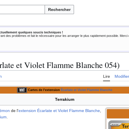
Rechercher
ctuellement quelques soucis techniques !
rant des problèmes et fait le nécessaire pour les arranger le plus rapidement possible. Merc
late et Violet Flamme Blanche 054)
n
Lire
Modifie
Cartes de l'extension
Écarlate et Violet Flamme Blanche
Terrakium
kémon
de l'
extension
Écarlate et Violet Flamme Blanche
,
kium
.