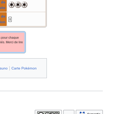
 de
aite
 de
ion
fs pour chaque
iés. Merci de lire
tsuno
Carte Pokémon