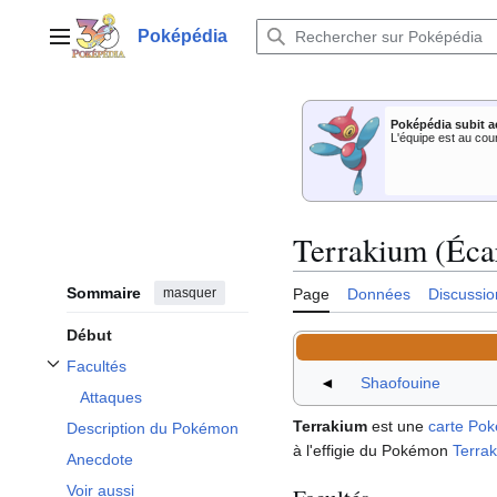
Aller
au
Poképédia
Menu principal
contenu
Poképédia subit a
L'équipe est au cou
Terrakium (Écar
Sommaire
masquer
Page
Données
Discussio
Début
Facultés
Afficher / masquer la sous-section Facultés
◄
Shaofouine
Attaques
Terrakium
est une
carte Po
Description du Pokémon
à l'effigie du Pokémon
Terra
Anecdote
Voir aussi