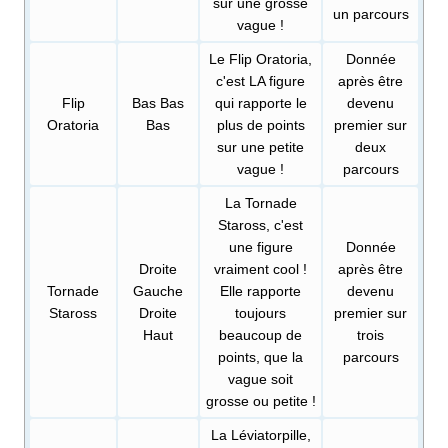
sur une grosse
un parcours
vague
!
Le Flip Oratoria,
Donnée
c'est LA figure
après être
Flip
Bas Bas
qui rapporte le
devenu
Oratoria
Bas
plus de points
premier sur
sur une petite
deux
vague
!
parcours
La Tornade
Staross, c'est
une figure
Donnée
Droite
vraiment cool
!
après être
Tornade
Gauche
Elle rapporte
devenu
Staross
Droite
toujours
premier sur
Haut
beaucoup de
trois
points, que la
parcours
vague soit
grosse ou petite
!
La Léviatorpille,