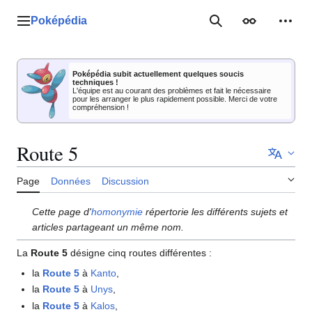
Aller
au
Poképédia
Menu principal
Rechercher
Apparence
Outil
contenu
Poképédia subit actuellement quelques soucis
techniques !
L'équipe est au courant des problèmes et fait le nécessaire
pour les arranger le plus rapidement possible. Merci de votre
compréhension !
Route 5
Page
Données
Discussion
Cette page d'
homonymie
répertorie les différents sujets et
articles partageant un même nom.
La
Route 5
désigne cinq routes différentes
:
la
Route 5
à
Kanto
,
la
Route 5
à
Unys
,
la
Route 5
à
Kalos
,