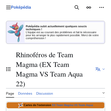
Aller
au
Poképédia
Menu principal
Rechercher
Apparence
Outil
contenu
Poképédia subit actuellement quelques soucis
techniques !
L'équipe est au courant des problèmes et fait le nécessaire
pour les arranger le plus rapidement possible. Merci de votre
compréhension !
Rhinoféros de Team
Magma (EX Team
Basculer la table des matières
Magma VS Team Aqua
22)
Page
Données
Discussion
Cartes de l'extension
EX Team Magma VS Team Aqua