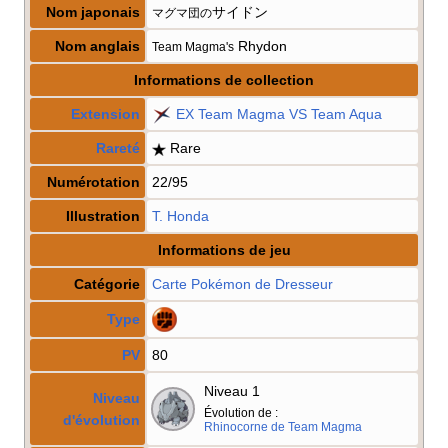
Nom japonais
サイドン
マグマ団の
Nom anglais
Rhydon
Team Magma's
Informations de collection
Extension
EX Team Magma VS Team Aqua
Rareté
Rare
Numérotation
22/95
Illustration
T. Honda
Informations de jeu
Catégorie
Carte Pokémon
de Dresseur
Type
PV
80
Niveau 1
Niveau
Évolution de
:
d'évolution
Rhinocorne de Team Magma