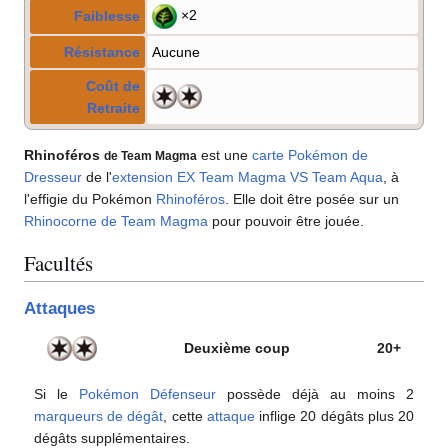
×2
Faiblesse
Résistance
Aucune
Coût de
Retraite
Rhinoféros
est une
carte Pokémon
de
de Team Magma
Dresseur
de l'
extension
EX Team Magma VS Team Aqua
, à
l'effigie du Pokémon
Rhinoféros
. Elle doit être posée sur un
Rhinocorne de Team Magma
pour pouvoir être jouée.
Facultés
Attaques
Deuxième coup
20+
Si le
Pokémon Défenseur
possède déjà au moins 2
marqueurs de dégât
, cette
attaque
inflige 20 dégâts plus 20
dégâts supplémentaires.