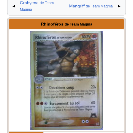
Grahyena
de Team
◄
Mangriff
►
de Team Magma
Magma
Rhinoféros
de Team Magma