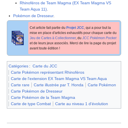
Rhinoféros de Team Magma (EX Team Magma VS
Team Aqua 11)
.
Pokémon de Dresseur
.
Cet article fait partie du
Projet JCC
, qui a pour but la
mise en place d'articles exhaustifs pour chaque carte du
Jeu de Cartes à Collectionner
, du
JCC Pokémon Pocket
et de leurs jeux associés. Merci de lire la page du projet
avant toute édition
!
Catégories
:
Carte du JCC
Carte Pokémon représentant Rhinoféros
Carte de l'extension EX Team Magma VS Team Aqua
Carte rare
Carte illustrée par T. Honda
Carte Pokémon
Carte Pokémon de Dresseur
Carte Pokémon de la Team Magma
Carte de type Combat
Carte au niveau 1 d'évolution