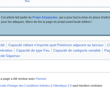
Max
Cet article fait partie du
Projet Attaquedex
, qui a pour but la mise en place d'artic
pour les attaques. Merci de lire la page du projet avant toute édition
!
ité
Capacité ciblant n'importe quel Pokémon adjacent au lanceur
C
nération
Capacité de type Feu
Capacité de catégorie variable
Pag
cité Gigamax
La page a été rendue avec
Parsoid
.
iale-Partage des Conditions Initiales à l'Identique 3.0
sauf mention contraire.