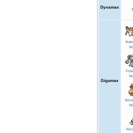
Dynamax
Bulle
M
Font
M
Gigamax
Nect
M
Réco