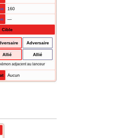
ce
160
on
—
Cible
dversaire
Adversaire
Allié
Allié
kémon adjacent au lanceur
at
Aucun