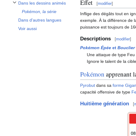
Effet
Dans les dessins animés
[
modifier
]
Afficher / masquer la sous-section Dans les dessins animés
Pokémon, la série
Inflige des dégâts tout en ig
Dans d'autres langues
exemple. À la différence de 
puissance est toujours de 16
Voir aussi
Descriptions
[
modifier
]
Pokémon Épée
et
Bouclier
Une attaque de type Feu 
Ignore le talent de la cible
Pokémon
apprenant la
Pyrobut
dans sa
forme Giga
capacité offensive de type
F
Huitième génération
[
m
0