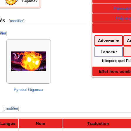
Gigamax
Puissan
és
Précisi
[
modifier
]
fier
]
Adversaire
A
Lanceur
N'importe quel Po
Effet hors comb
Pyrobut Gigamax
[
modifier
]
Langue
Nom
Traduction