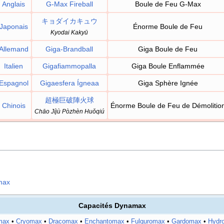
Anglais
G-Max Fireball
Boule de Feu G-Max
キョダイカキュウ
Japonais
Énorme Boule de Feu
Kyodai Kakyū
Allemand
Giga-Brandball
Giga Boule de Feu
Italien
Gigafiammopalla
Giga Boule Enflammée
Espagnol
Gigaesfera Ígneaa
Giga Sphère Ignée
超極巨破陣火球
Chinois
Énorme Boule de Feu de Démolitio
Chāo Jíjù Pòzhèn Huǒqiú
amax
Capacités Dynamax
max
•
Cryomax
•
Dracomax
•
Enchantomax
•
Fulguromax
•
Gardomax
•
Hydr