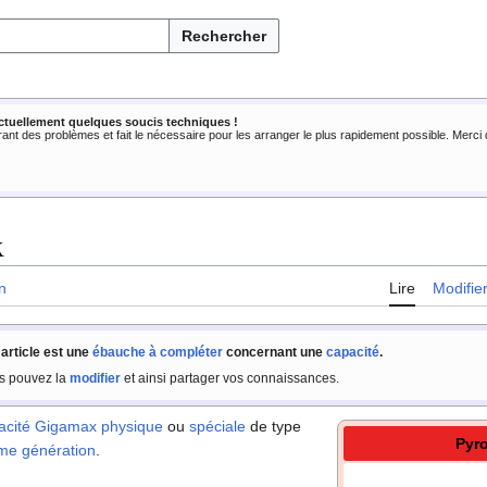
Rechercher
ctuellement quelques soucis techniques !
rant des problèmes et fait le nécessaire pour les arranger le plus rapidement possible. Merc
x
n
Lire
Modifie
 article est une
ébauche à compléter
concernant une
capacité
.
s pouvez la
modifier
et ainsi partager vos connaissances.
acité Gigamax
physique
ou
spéciale
de type
Pyr
ème génération
.