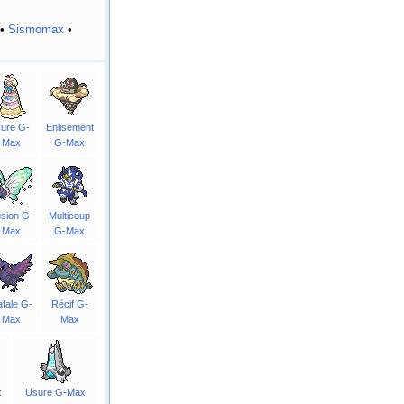
•
Sismomax
•
ure G-
Enlisement
Max
G-Max
lusion G-
Multicoup
Max
G-Max
fale G-
Récif G-
Max
Max
x
Usure G-Max