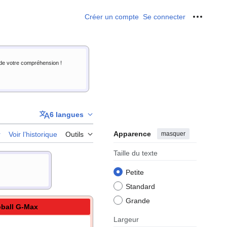
Créer un compte
Se connecter
Outils p
i de votre compréhension !
6 langues
Apparence
masquer
r
Voir l’historique
Outils
Taille du texte
Petite
Standard
Grande
oball G-Max
Largeur