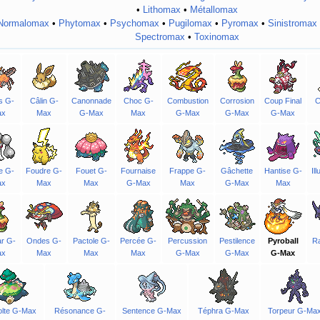
•
Lithomax
•
Métallomax
Normalomax
•
Phytomax
•
Psychomax
•
Pugilomax
•
Pyromax
•
Sinistromax
Spectromax
•
Toxinomax
s G-
Câlin G-
Canonnade
Choc G-
Combustion
Corrosion
Coup Final
C
ax
Max
G-Max
Max
G-Max
G-Max
G-Max
e G-
Foudre G-
Fouet G-
Fournaise
Frappe G-
Gâchette
Hantise G-
Il
ax
Max
Max
G-Max
Max
G-Max
Max
ar G-
Ondes G-
Pactole G-
Percée G-
Percussion
Pestilence
Pyroball
Ra
ax
Max
Max
Max
G-Max
G-Max
G-Max
lte G-Max
Résonance G-
Sentence G-Max
Téphra G-Max
Torpeur G-Ma