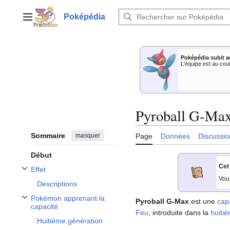
Aller
au
Poképédia
Menu principal
contenu
Poképédia subit a
L'équipe est au cou
Pyroball G-Ma
Sommaire
masquer
Page
Données
Discussio
Début
Cet
Effet
Afficher / masquer la sous-section Effet
Vou
Descriptions
Pokémon apprenant la
Pyroball G-Max
est une
cap
Afficher / masquer la sous-section Pokémon apprenant la capacité
capacité
Feu
, introduite dans la
huiti
Huitième génération