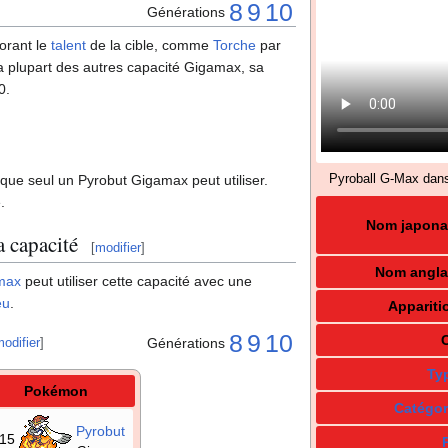
8
9
10
Générations
norant le
talent
de la cible, comme
Torche
par
la plupart des autres capacité Gigamax, sa
0.
Pyroball G-Max dan
que seul un Pyrobut Gigamax peut utiliser.
.
Nom japona
 capacité
[
modifier
]
Nom angla
max
peut utiliser cette capacité avec une
eu
.
Appariti
8
9
10
Générations
odifier
]
Ty
Pokémon
Catégor
Pyrobut
815