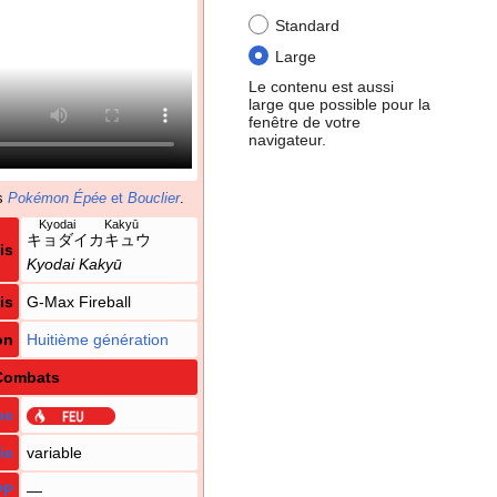
Standard
Large
Le contenu est aussi
large que possible pour la
fenêtre de votre
navigateur.
s
Pokémon Épée
et
Bouclier
.
Kyodai Kakyū
キョダイカキュウ
is
Kyodai Kakyū
is
G-Max Fireball
on
Huitième génération
Combats
pe
ie
variable
PP
—