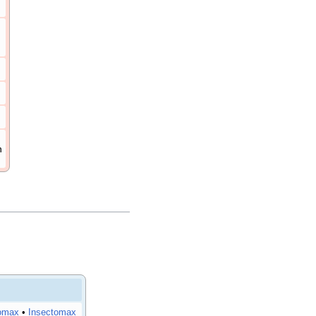
n
omax
•
Insectomax