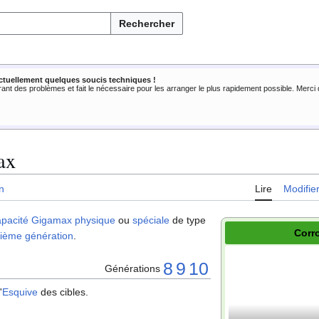
Rechercher
ctuellement quelques soucis techniques !
rant des problèmes et fait le nécessaire pour les arranger le plus rapidement possible. Merc
ax
n
Lire
Modifie
apacité Gigamax
physique
ou
spéciale
de type
Corr
tième génération
.
8
9
10
Générations
'
Esquive
des cibles.