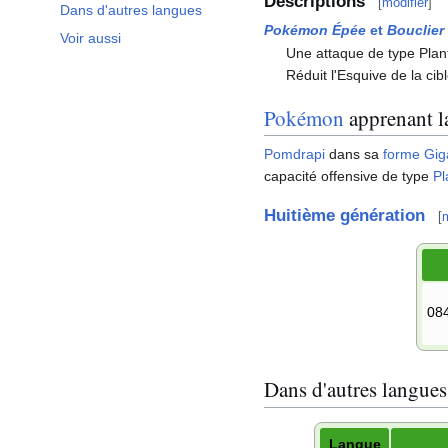
Descriptions
[
modifier
]
Dans d'autres langues
Pokémon Épée
et
Bouclier
Voir aussi
Une attaque de type Plan
Réduit l'Esquive de la cibl
Pokémon
apprenant la
Pomdrapi
dans sa
forme Gi
capacité offensive de type
Pl
Huitième génération
[
m
08
Dans d'autres langues
Langue