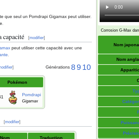
te que seul un Pomdrapi Gigamax peut utiliser.
e.
Corrosion G-Max da
 capacité
[
modifier
]
Nom japona
gamax
peut utiliser cette capacité avec une
ante
.
Nom angla
8
9
10
Générations
odifier
]
Appariti
Pokémon
Ty
Pomdrapi
41
Gigamax
Catégor
[
modifier
]
Puissan
Précisi
Nom
Traduction