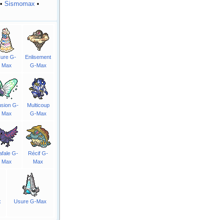
•
Sismomax
•
ure G-
Enlisement
Max
G-Max
lusion G-
Multicoup
Max
G-Max
fale G-
Récif G-
Max
Max
x
Usure G-Max