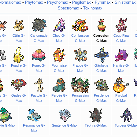
Normalomax
•
Phytomax
•
Psychomax
•
Pugilomax
•
Pyromax
•
Sinistromax
Spectromax
•
Toxinomax
s G-
Câlin G-
Canonnade
Choc G-
Combustion
Corrosion
Coup Final
C
ax
Max
G-Max
Max
G-Max
G-Max
G-Max
e G-
Foudre G-
Fouet G-
Fournaise
Frappe G-
Gâchette
Hantise G-
Il
ax
Max
Max
G-Max
Max
G-Max
Max
r G-
Ondes G-
Pactole G-
Percée G-
Percussion
Pestilence
Pyroball
Ra
ax
Max
Max
Max
G-Max
G-Max
G-Max
lte G-Max
Résonance G-
Sentence G-Max
Téphra G-Max
Torpeur G-Ma
Max