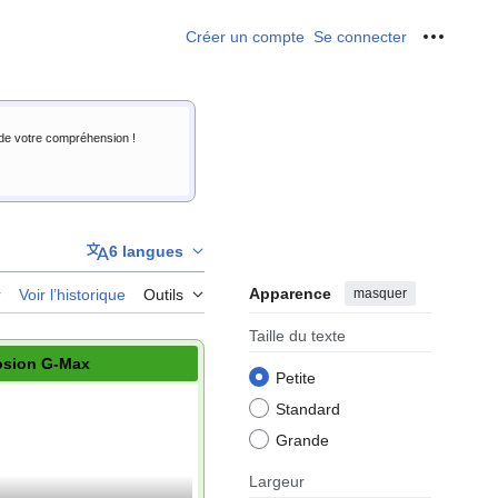
Créer un compte
Se connecter
Outils p
i de votre compréhension !
6 langues
Apparence
masquer
r
Voir l’historique
Outils
Taille du texte
osion G-Max
Petite
Standard
Grande
Largeur