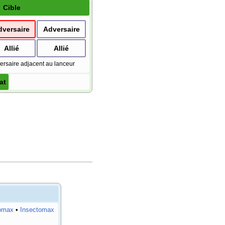
Cible
dversaire
Adversaire
Allié
Allié
ersaire adjacent au lanceur
at
omax
•
Insectomax