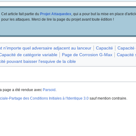
Cet article fait partie du
Projet Attaquedex
, qui a pour but la mise en place d'artic
pour les attaques. Merci de lire la page du projet avant toute édition
!
nt n'importe quel adversaire adjacent au lanceur
Capacité
Capacité 
Capacité de catégorie variable
Page de Corrosion G-Max
Capacité 
té pouvant baisser l'esquive de la cible
a page a été rendue avec
Parsoid
.
iale-Partage des Conditions Initiales à l'Identique 3.0
sauf mention contraire.