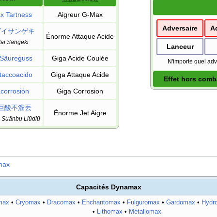
x Tartness
Aigreur G-Max
Adversaire
A
ダイサンゲキ
Énorme Attaque Acide
ai Sangeki
Lanceur
-Säureguss
Giga Acide Coulée
N'importe quel adv
taccoacido
Giga Attaque Acide
Effet hors comb
corrosión
Giga Corrosion
巨酸不溜丟
Énorme Jet Aigre
ù Suānbu Liūdiū
amax
Capacités Dynamax
max
•
Cryomax
•
Dracomax
•
Enchantomax
•
Fulguromax
•
Gardomax
•
Hydr
•
Lithomax
•
Métallomax