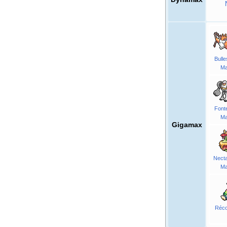
Bulle
M
Font
M
Gigamax
Necta
M
Réco