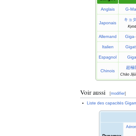
Anglais
G-Ma
キョ
Japonais
Kyod
Allemand
Giga
Italien
Gigat
Espagnol
Giga
超極
Chinois
Chāo Jíj
Voir aussi
[
modifier
]
Liste des capacités Gig
Aéro
Dynamax