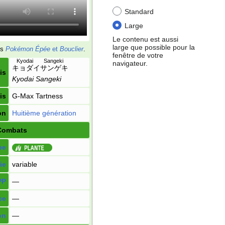
Standard
Large
Le contenu est aussi
large que possible pour la
ns
Pokémon Épée
et
Bouclier
.
fenêtre de votre
Kyodai Sangeki
navigateur.
キョダイサンゲキ
is
Kyodai Sangeki
is
G-Max Tartness
on
Huitième génération
Combats
pe
ie
variable
PP
—
ce
—
on
—