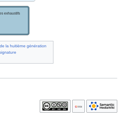
les exhaustifs
de la huitième génération
signature