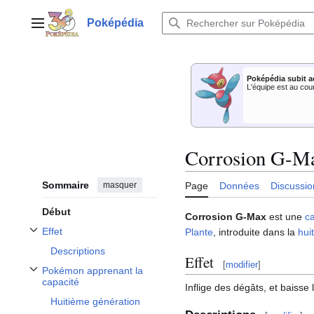
Aller
au
Poképédia
Menu principal
contenu
Poképédia subit a
L'équipe est au cou
Corrosion G-M
Sommaire
masquer
Page
Données
Discussio
Début
Corrosion G-Max
est une
c
Effet
Plante
, introduite dans la
hui
Afficher / masquer la sous-section Effet
Descriptions
Effet
[
modifier
]
Pokémon apprenant la
Afficher / masquer la sous-section Pokémon apprenant la capacité
capacité
Inflige des dégâts, et baisse l
Huitième génération