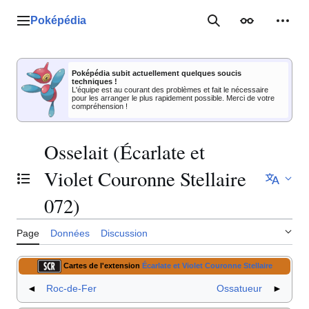
Aller
au
Poképédia
Menu principal
Rechercher
Apparence
Outil
contenu
Poképédia subit actuellement quelques soucis
techniques !
L'équipe est au courant des problèmes et fait le nécessaire
pour les arranger le plus rapidement possible. Merci de votre
compréhension !
Osselait (Écarlate et
Violet Couronne Stellaire
Basculer la table des matières
072)
Page
Données
Discussion
Cartes de l'extension
Écarlate et Violet Couronne Stellaire
◄
Roc-de-Fer
Ossatueur
►