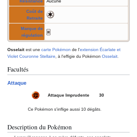
Résistance
Aucune
Coût de
Retraite
Marque de
régulation
Osselait
est une
carte Pokémon
de l'
extension
Écarlate et
Violet Couronne Stellaire
, à l'effigie du Pokémon
Osselait
.
Facultés
Attaque
Attaque Imprudente
30
Ce Pokémon s'inflige aussi 10 dégâts.
Description du Pokémon