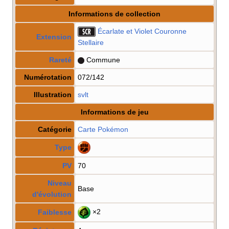
Informations de collection
Écarlate et Violet Couronne
Extension
Stellaire
Rareté
Commune
Numérotation
072/142
Illustration
svlt
Informations de jeu
Catégorie
Carte Pokémon
Type
PV
70
Niveau
Base
d'évolution
×2
Faiblesse