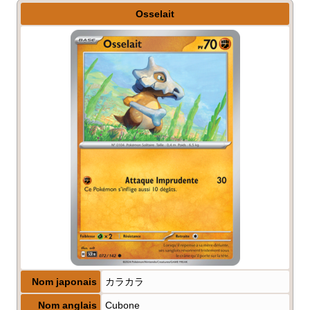
Osselait
Nom japonais
カラカラ
Nom anglais
Cubone