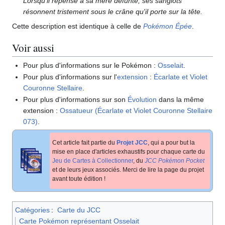
Lorsqu'il repense à sa mère défunte, ses sanglots
résonnent tristement sous le crâne qu'il porte sur la tête.
Cette description est identique à celle de
Pokémon Épée
.
Voir aussi
Pour plus d'informations sur le Pokémon
:
Osselait
.
Pour plus d'informations sur l'
extension
:
Écarlate et Violet
Couronne Stellaire
.
Pour plus d'informations sur son
Évolution
dans la même
extension
:
Ossatueur (Écarlate et Violet Couronne Stellaire
073)
.
Cet article fait partie du
Projet JCC
, qui a pour but la
mise en place d'articles exhaustifs pour chaque carte du
Jeu de Cartes à Collectionner
, du
JCC Pokémon Pocket
et de leurs jeux associés. Merci de lire la page du projet
avant toute édition
!
Catégories
:
Carte du JCC
Carte Pokémon représentant Osselait