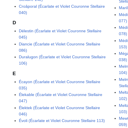
Stell
Croâporal (Écarlate et Violet Couronne Stellaire
Maril
040)
Médit
077)
D
Médit
Délestin (Écarlate et Violet Couronne Stellaire
078)
045)
Médit
Diancie (Écarlate et Violet Couronne Stellaire
153)
086)
Méga
Duralugon (Écarlate et Violet Couronne Stellaire
038)
106)
Melme
104)
E
Melm
Écayon (Écarlate et Violet Couronne Stellaire
Stell
035)
Melta
Élekable (Écarlate et Violet Couronne Stellaire
102)
047)
Melta
Élektek (Écarlate et Violet Couronne Stellaire
103)
046)
Mewt
Évoli (Écarlate et Violet Couronne Stellaire 113)
059)