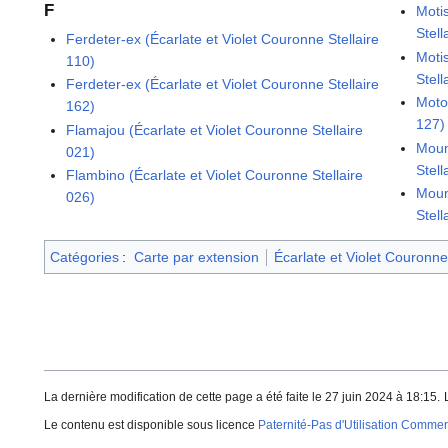
F
Moti
Stell
Ferdeter-ex (Écarlate et Violet Couronne Stellaire
Moti
110)
Stell
Ferdeter-ex (Écarlate et Violet Couronne Stellaire
Motor
162)
127)
Flamajou (Écarlate et Violet Couronne Stellaire
Moum
021)
Stell
Flambino (Écarlate et Violet Couronne Stellaire
Moum
026)
Stell
Catégories
:
Carte par extension
Écarlate et Violet Couronne 
La dernière modification de cette page a été faite le 27 juin 2024 à 18:15.
Le contenu est disponible sous licence
Paternité-Pas d'Utilisation Commerc