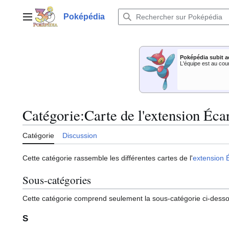
Aller
au
Poképédia
Menu principal
contenu
Poképédia subit a
L'équipe est au cou
Catégorie
:
Carte de l'extension Écar
Catégorie
Discussion
Cette catégorie rassemble les différentes cartes de l'
extension
Sous-catégories
Cette catégorie comprend seulement la sous-catégorie ci-dess
S