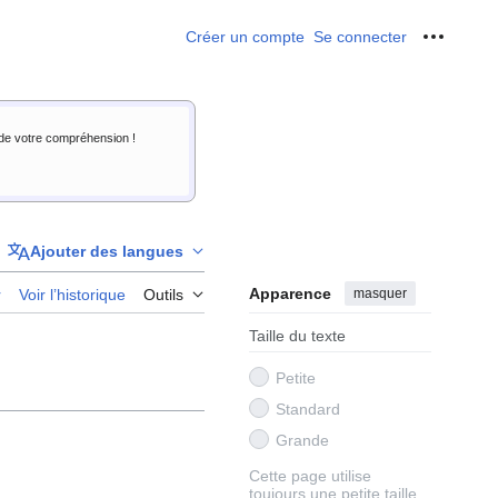
Créer un compte
Se connecter
Outils p
i de votre compréhension !
Ajouter des langues
Apparence
masquer
r
Voir l’historique
Outils
Taille du texte
Petite
Standard
Grande
Cette page utilise
toujours une petite taille