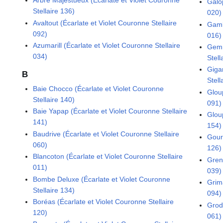
Arbre Majestueux (Écarlate et Violet Couronne
Galop
Stellaire 136)
020)
Avaltout (Écarlate et Violet Couronne Stellaire
Gamb
092)
016)
Azumarill (Écarlate et Violet Couronne Stellaire
Gemm
034)
Stell
Giga
B
Stell
Baie Chocco (Écarlate et Violet Couronne
Gloup
Stellaire 140)
091)
Baie Yapap (Écarlate et Violet Couronne Stellaire
Gloup
141)
154)
Baudrive (Écarlate et Violet Couronne Stellaire
Gour
060)
126)
Blancoton (Écarlate et Violet Couronne Stellaire
Gren
011)
039)
Bombe Deluxe (Écarlate et Violet Couronne
Grima
Stellaire 134)
094)
Boréas (Écarlate et Violet Couronne Stellaire
Grodr
120)
061)