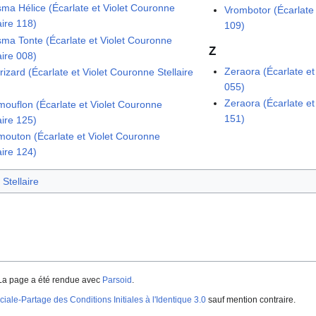
sma Hélice (Écarlate et Violet Couronne
Vrombotor (Écarlate 
aire 118)
109)
sma Tonte (Écarlate et Violet Couronne
Z
aire 008)
Zeraora (Écarlate et
izard (Écarlate et Violet Couronne Stellaire
055)
Zeraora (Écarlate et
ouflon (Écarlate et Violet Couronne
151)
aire 125)
outon (Écarlate et Violet Couronne
aire 124)
Stellaire
La page a été rendue avec
Parsoid
.
iale-Partage des Conditions Initiales à l'Identique 3.0
sauf mention contraire.