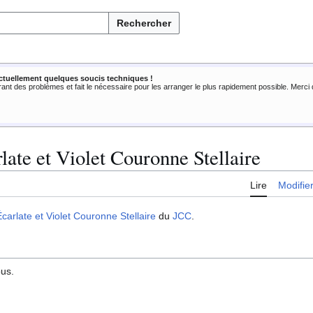
Rechercher
ctuellement quelques soucis techniques !
rant des problèmes et fait le nécessaire pour les arranger le plus rapidement possible. Merc
late et Violet Couronne Stellaire
Lire
Modifie
Écarlate et Violet Couronne Stellaire
du
JCC
.
ous.