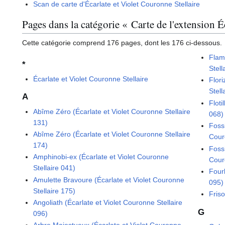
Scan de carte d'Écarlate et Violet Couronne Stellaire
Pages dans la catégorie « Carte de l'extension É
Cette catégorie comprend 176 pages, dont les 176 ci-dessous.
Flam
*
Stell
Écarlate et Violet Couronne Stellaire
Flori
Stell
A
Floti
Abîme Zéro (Écarlate et Violet Couronne Stellaire
068)
131)
Fossi
Abîme Zéro (Écarlate et Violet Couronne Stellaire
Cour
174)
Fossi
Amphinobi-ex (Écarlate et Violet Couronne
Cour
Stellaire 041)
Fourb
Amulette Bravoure (Écarlate et Violet Couronne
095)
Stellaire 175)
Friso
Angoliath (Écarlate et Violet Couronne Stellaire
G
096)