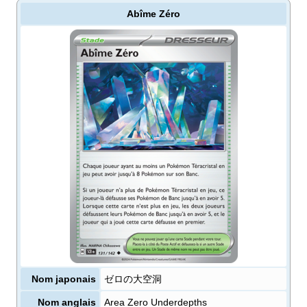
Abîme Zéro
Nom japonais
ゼロの大空洞
Nom anglais
Area Zero Underdepths