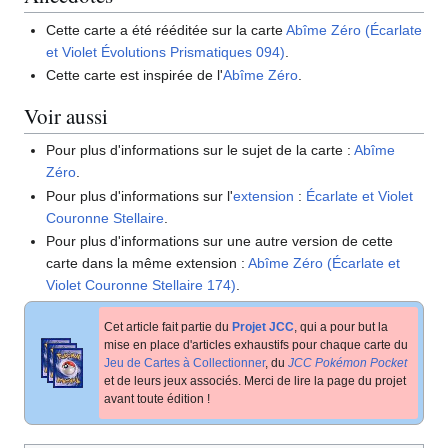
Cette carte a été rééditée sur la carte
Abîme Zéro (Écarlate
et Violet Évolutions Prismatiques 094)
.
Cette carte est inspirée de l'
Abîme Zéro
.
Voir aussi
Pour plus d'informations sur le sujet de la carte
:
Abîme
Zéro
.
Pour plus d'informations sur l'
extension
:
Écarlate et Violet
Couronne Stellaire
.
Pour plus d'informations sur une autre version de cette
carte dans la même extension
:
Abîme Zéro (Écarlate et
Violet Couronne Stellaire 174)
.
Cet article fait partie du
Projet JCC
, qui a pour but la
mise en place d'articles exhaustifs pour chaque carte du
Jeu de Cartes à Collectionner
, du
JCC Pokémon Pocket
et de leurs jeux associés. Merci de lire la page du projet
avant toute édition
!