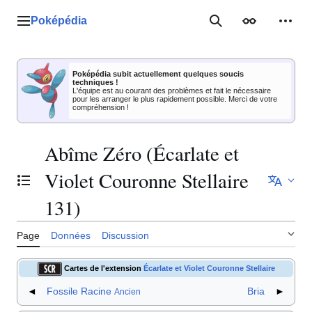
Aller
au
Poképédia
Menu principal
Rechercher
Apparence
Outil
contenu
Poképédia subit actuellement quelques soucis
techniques !
L'équipe est au courant des problèmes et fait le nécessaire
pour les arranger le plus rapidement possible. Merci de votre
compréhension !
Abîme Zéro (Écarlate et
Violet Couronne Stellaire
Basculer la table des matières
131)
Page
Données
Discussion
Cartes de l'extension
Écarlate et Violet Couronne Stellaire
◄
Fossile Racine
Bria
►
Ancien