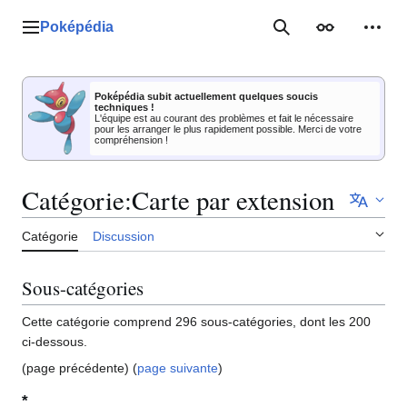
Aller
au
Poképédia
Menu principal
Rechercher
Apparence
Outil
contenu
Poképédia subit actuellement quelques soucis
techniques !
L'équipe est au courant des problèmes et fait le nécessaire
pour les arranger le plus rapidement possible. Merci de votre
compréhension !
Catégorie
:
Carte par extension
Catégorie
Discussion
Sous-catégories
Cette catégorie comprend 296 sous-catégories, dont les 200
ci-dessous.
(page précédente) (
page suivante
)
*