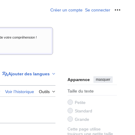
Créer un compte
Se connecter
Outils p
i de votre compréhension !
Ajouter des langues
Apparence
masquer
Taille du texte
r
Voir l’historique
Outils
Petite
Standard
Grande
Cette page utilise
toujours une petite taille