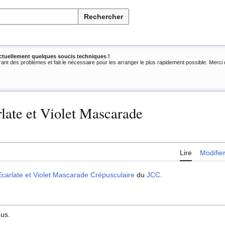
Rechercher
ctuellement quelques soucis techniques !
rant des problèmes et fait le nécessaire pour les arranger le plus rapidement possible. Merc
rlate et Violet Mascarade
Lire
Modifie
Écarlate et Violet Mascarade Crépusculaire
du
JCC
.
ous.