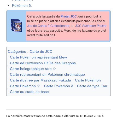
Pokémon δ
.
Cet article fait partie du
Projet JCC
, qui a pour but la
mise en place d'articles exhaustifs pour chaque carte du
Jeu de Cartes à Collectionner
, du
JCC Pokémon Pocket
et de leurs jeux associés. Merci de lire la page du projet
avant toute édition
!
Catégories
:
Carte du JCC
Carte Pokémon représentant Mew
Carte de l'extension EX Île des Dragons
Carte holographique rare ☆
Carte représentant un Pokémon chromatique
Carte illustrée par Masakazu Fukuda
Carte Pokémon
Carte Pokémon ☆
Carte Pokémon δ
Carte de type Eau
Carte au stade de base
La dernière modification de cette page a été faite le 10 février 2026 à