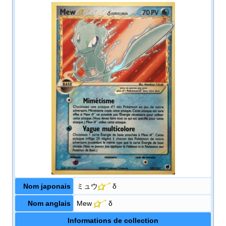
Nom japonais
ミュウ
δ
Nom anglais
Mew
δ
Informations de collection