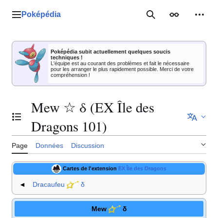
Aller
au
Poképédia
Menu principal
Rechercher
Apparence
Outil
contenu
Poképédia subit actuellement quelques soucis
techniques !
L'équipe est au courant des problèmes et fait le nécessaire
pour les arranger le plus rapidement possible. Merci de votre
compréhension !
Mew ☆ δ (EX Île des
Basculer la table des matières
Dragons 101)
Page
Données
Discussion
Cartes de l'extension
EX Île des Dragons
◄
Dracaufeu
δ
Mew
δ