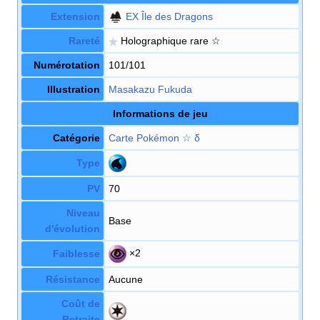
Extension
EX Île des Dragons
Rareté
Holographique rare ☆
Numérotation
101/101
Illustration
Masakazu Fukuda
Informations de jeu
Catégorie
Carte Pokémon
☆
δ
Type
PV
70
Niveau
Base
d'évolution
×2
Faiblesse
Résistance
Aucune
Coût de
Retraite