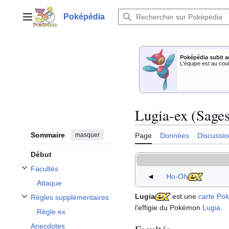
Aller
au
Poképédia
Menu principal
contenu
Poképédia subit a
L'équipe est au cou
Lugia-ex (Sages
Sommaire
masquer
Page
Données
Discussio
Début
Facultés
Afficher / masquer la sous-section Facultés
◄
Ho-Oh
Attaque
Lugia
est une
carte Po
Règles supplémentaires
Afficher / masquer la sous-section Règles supplémentaires
l'effigie du Pokémon
Lugia
.
Règle ex
Anecdotes