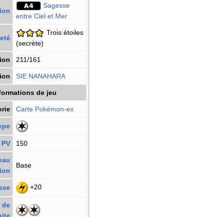
Sagesse
ion
entre Ciel et Mer
Trois étoiles
eté
(secrète)
ion
211/161
tion
SIE NANAHARA
formations de jeu
rie
Carte Pokémon
-ex
ype
PV
150
eau
Base
ion
+20
sse
 de
aite