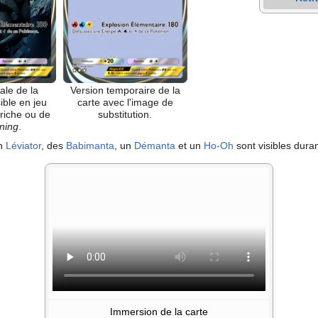
iale de la
Version temporaire de la
ible en jeu
carte avec l'image de
triche ou de
substitution.
ning
.
un
Léviator
, des
Babimanta
, un
Démanta
et un
Ho-Oh
sont visibles duran
Immersion de la carte