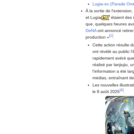
Lugia-ex (Parade Oni
À la sortie de l'extension,
et Lugia
étaient des 
que, quelques heures avan
DeNA
ont annoncé retirer 
[
1
]
production
»
.
Cette action résulte du
ont révélé au public l
rapidement avéré que 
réalisé par lanjiujiu, 
l'information a été la
médias, entraînant de
Les nouvelles illustra
[
4
]
le 8 août 2025
.