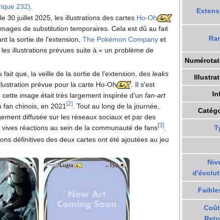
rique 232)
.
Extens
 le 30 juillet 2025, les illustrations des cartes
Ho-Oh
images de substitution temporaires. Cela est dû au fait
Rar
t la sortie de l'extension,
The Pokémon Company
et
les illustrations prévues suite à «
un problème de
Numérotat
 fait que, la veille de la sortie de l'extension, des
leaks
Illustra
'illustration prévue pour la carte Ho-Oh
. Il s'est
In
cette image était très largement inspirée d'un
fan-art
[
2
]
un fan chinois, en 2021
. Tout au long de la journée,
Catégo
rgement diffusée sur les réseaux sociaux et par des
[
3
]
T
 vives réactions au sein de la communauté de fans
.
tions définitives des deux cartes ont été ajoutées au jeu
Niv
d'évolut
Faible
Coût
Retr