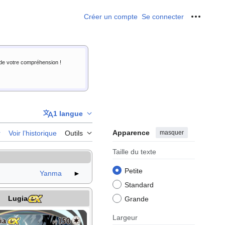
Créer un compte
Se connecter
Outils p
i de votre compréhension !
1 langue
Apparence
masquer
r
Voir l’historique
Outils
Taille du texte
Petite
Yanma
►
Standard
Lugia
Grande
Largeur