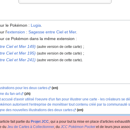
 sur le Pokémon
:
Lugia
.
ur l'
extension
:
Sagesse entre Ciel et Mer
.
s sur ce Pokémon dans la même extension
:
re Ciel et Mer 149)
;
(autre version de cette carte)
re Ciel et Mer 195)
;
(autre version de cette carte)
re Ciel et Mer 241)
.
(autre version de cette carte)
ustrations pour les deux cartes
(en)
ine du fan-art
(zh)
cusé d'avoir utilisé l'oeuvre d'un fan pour illustrer une carte - les créateurs se dé
kémon autorisent l'entreprise de monétiser tout contenu créé par la communauté si
ne des nouvelles illustrations des deux cartes
(en)
article fait partie du
Projet JCC
, qui a pour but la mise en place d'articles exhausti
te du
Jeu de Cartes à Collectionner
, du
JCC Pokémon Pocket
et de leurs jeux assoc