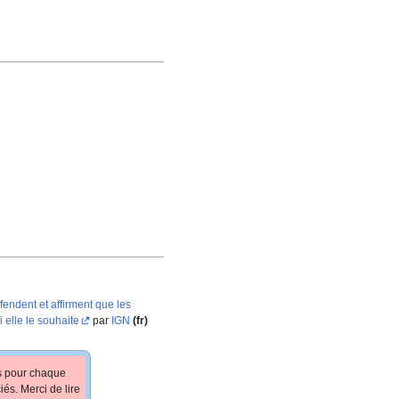
fendent et affirment que les
 elle le souhaite
par
IGN
(fr)
fs pour chaque
iés. Merci de lire