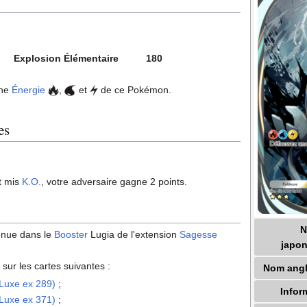
Explosion Élémentaire
180
ne
Énergie
,
et
de ce Pokémon.
es
t mis
K.O.
, votre adversaire gagne 2 points.
tenue dans le
Booster
Lugia de l'extension
Sagesse
japon
 sur les cartes suivantes
:
Nom angl
 Luxe ex 289)
;
Infor
 Luxe ex 371)
;