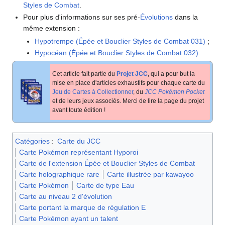
Styles de Combat
.
Pour plus d'informations sur ses pré-
Évolutions
dans la
même extension
:
Hypotrempe (Épée et Bouclier Styles de Combat 031)
;
Hypocéan (Épée et Bouclier Styles de Combat 032)
.
Cet article fait partie du
Projet JCC
, qui a pour but la
mise en place d'articles exhaustifs pour chaque carte du
Jeu de Cartes à Collectionner
, du
JCC Pokémon Pocket
et de leurs jeux associés. Merci de lire la page du projet
avant toute édition
!
Catégories
:
Carte du JCC
Carte Pokémon représentant Hyporoi
Carte de l'extension Épée et Bouclier Styles de Combat
Carte holographique rare
Carte illustrée par kawayoo
Carte Pokémon
Carte de type Eau
Carte au niveau 2 d'évolution
Carte portant la marque de régulation E
Carte Pokémon ayant un talent