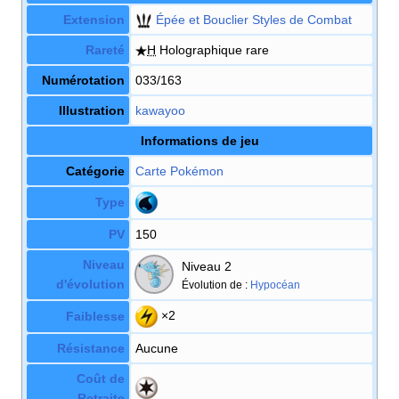
Extension
Épée et Bouclier Styles de Combat
Rareté
H
Holographique rare
Numérotation
033/163
Illustration
kawayoo
Informations de jeu
Catégorie
Carte Pokémon
Type
PV
150
Niveau
Niveau 2
d'évolution
Évolution de
:
Hypocéan
×2
Faiblesse
Résistance
Aucune
Coût de
Retraite