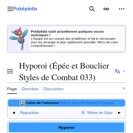
Aller
au
Poképédia
Menu principal
Rechercher
Apparence
Outil
contenu
Poképédia subit actuellement quelques soucis
techniques !
L'équipe est au courant des problèmes et fait le nécessaire
pour les arranger le plus rapidement possible. Merci de votre
compréhension !
Hyporoi (Épée et Bouclier
Basculer la table des matières
Styles de Combat 033)
Page
Données
Discussion
Cartes de l'extension
Épée et Bouclier Styles de Combat
◄
Hypocéan
M. Mime
►
de Galar
Hyporoi