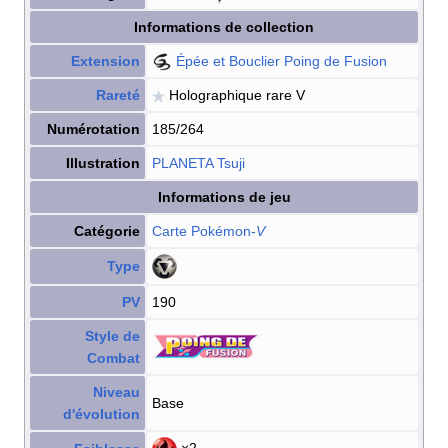
Informations de collection
Extension
Épée et Bouclier Poing de Fusion
Rareté
Holographique rare V
Numérotation
185/264
Illustration
PLANETA Tsuji
Informations de jeu
Catégorie
Carte Pokémon
-
V
Type
PV
190
Style de
Combat
Niveau
Base
d'évolution