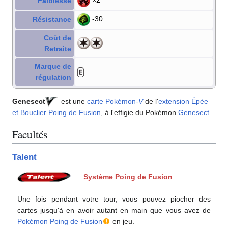
×2
Faiblesse
-30
Résistance
Coût de
Retraite
Marque de
régulation
Genesect
est une
carte Pokémon
-
V
de l'
extension
Épée
et Bouclier Poing de Fusion
, à l'effigie du Pokémon
Genesect
.
Facultés
Talent
Système Poing de Fusion
Une fois pendant votre tour, vous pouvez piocher des
cartes jusqu'à en avoir autant en main que vous avez de
Pokémon Poing de Fusion
en jeu.