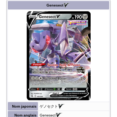
Genesect
Nom japonais
ゲノセクト
Nom anglais
Genesect