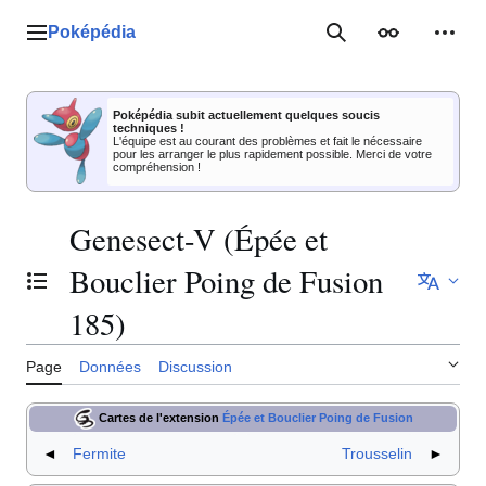
Aller
au
Poképédia
Menu principal
Rechercher
Apparence
Outil
contenu
Poképédia subit actuellement quelques soucis
techniques !
L'équipe est au courant des problèmes et fait le nécessaire
pour les arranger le plus rapidement possible. Merci de votre
compréhension !
Genesect-V (Épée et
Bouclier Poing de Fusion
Basculer la table des matières
185)
Page
Données
Discussion
Cartes de l'extension
Épée et Bouclier Poing de Fusion
◄
Fermite
Trousselin
►