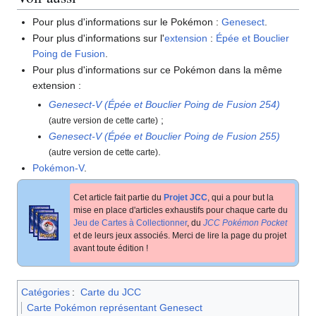
Pour plus d'informations sur le Pokémon
:
Genesect
.
Pour plus d'informations sur l'
extension
:
Épée et Bouclier
Poing de Fusion
.
Pour plus d'informations sur ce Pokémon dans la même
extension
:
Genesect-V (Épée et Bouclier Poing de Fusion 254)
;
(autre version de cette carte)
Genesect-V (Épée et Bouclier Poing de Fusion 255)
.
(autre version de cette carte)
Pokémon-V
.
Cet article fait partie du
Projet JCC
, qui a pour but la
mise en place d'articles exhaustifs pour chaque carte du
Jeu de Cartes à Collectionner
, du
JCC Pokémon Pocket
et de leurs jeux associés. Merci de lire la page du projet
avant toute édition
!
Catégories
:
Carte du JCC
Carte Pokémon représentant Genesect