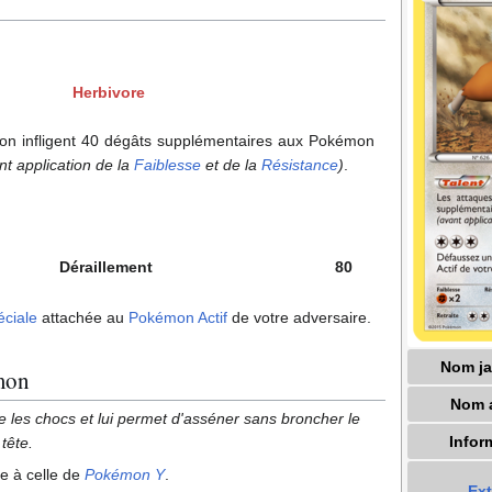
Herbivore
n infligent 40 dégâts supplémentaires aux Pokémon
nt application de la
Faiblesse
et de la
Résistance
)
.
Déraillement
80
éciale
attachée au
Pokémon Actif
de votre adversaire.
Nom ja
mon
Nom 
 les chocs et lui permet d'asséner sans broncher le
Infor
tête.
ue à celle de
Pokémon Y
.
Ex