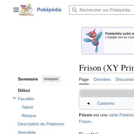
Aller
au
Poképédia
Menu principal
contenu
Poképédia subit a
L'équipe est au cou
Frison (XY Pri
Sommaire
masquer
Page
Données
Discussio
Début
Facultés
Afficher / masquer la sous-section Facultés
◄
Castorno
Talent
Frison
est une
carte Pokém
Attaque
Frison
.
Description du Pokémon
Anecdote