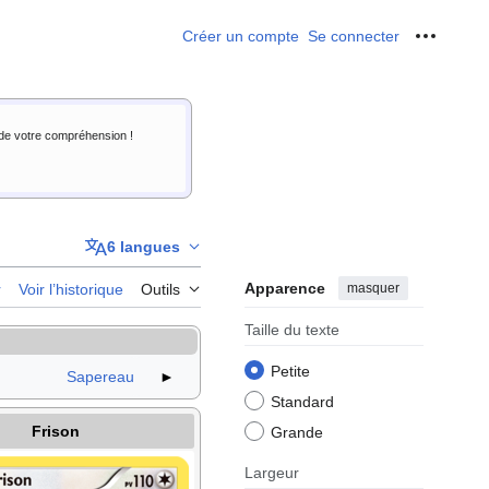
Créer un compte
Se connecter
Outils p
i de votre compréhension !
6 langues
Apparence
masquer
r
Voir l’historique
Outils
Taille du texte
Petite
Sapereau
►
Standard
Frison
Grande
Largeur