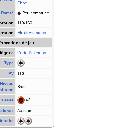
Choc
Rareté
Peu commune
otation
119/160
stration
Hiroki Asanuma
formations de jeu
tégorie
Carte Pokémon
Type
PV
110
Niveau
Base
olution
×2
iblesse
istance
Aucune
etraite