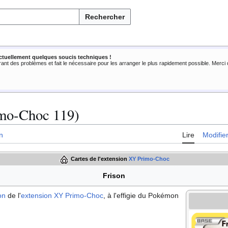
Rechercher
ctuellement quelques soucis techniques !
rant des problèmes et fait le nécessaire pour les arranger le plus rapidement possible. Merc
mo-Choc 119)
n
Lire
Modifie
Cartes de l'extension
XY Primo-Choc
Frison
on
de l'
extension
XY Primo-Choc
, à l'effigie du Pokémon