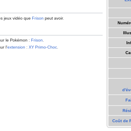
s jeux vidéo que
Frison
peut avoir.
Numér
Illu
 sur le Pokémon
:
Frison
.
In
ur l'
extension
:
XY Primo-Choc
.
Ca
d'év
Fa
Rés
Coût de R