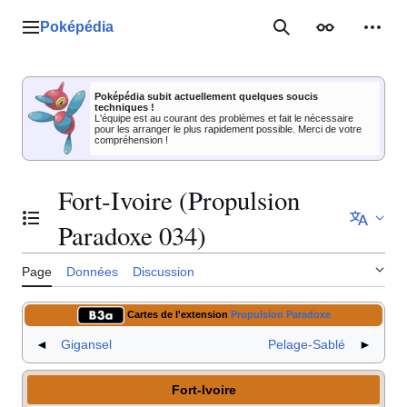
Aller
au
Poképédia
Menu principal
Rechercher
Apparence
Outil
contenu
Poképédia subit actuellement quelques soucis
techniques !
L'équipe est au courant des problèmes et fait le nécessaire
pour les arranger le plus rapidement possible. Merci de votre
compréhension !
Fort-Ivoire (Propulsion
Basculer la table des matières
Paradoxe 034)
Page
Données
Discussion
Cartes de l'extension
Propulsion Paradoxe
◄
Gigansel
Pelage-Sablé
►
Fort-Ivoire