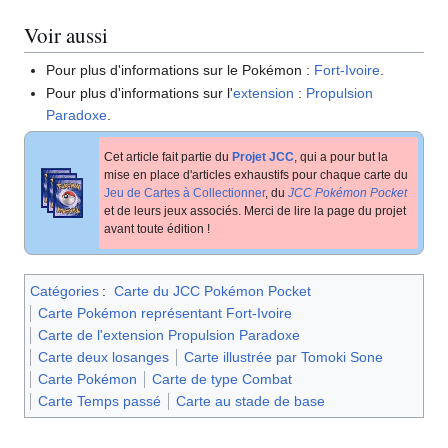
Voir aussi
Pour plus d'informations sur le Pokémon
:
Fort-Ivoire
.
Pour plus d'informations sur l'
extension
:
Propulsion
Paradoxe
.
Cet article fait partie du
Projet JCC
, qui a pour but la
mise en place d'articles exhaustifs pour chaque carte du
Jeu de Cartes à Collectionner
, du
JCC Pokémon Pocket
et de leurs jeux associés. Merci de lire la page du projet
avant toute édition
!
Catégories
:
Carte du JCC Pokémon Pocket
Carte Pokémon représentant Fort-Ivoire
Carte de l'extension Propulsion Paradoxe
Carte deux losanges
Carte illustrée par Tomoki Sone
Carte Pokémon
Carte de type Combat
Carte Temps passé
Carte au stade de base