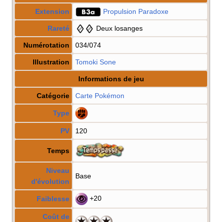
Extension
Propulsion Paradoxe
Rareté
Deux losanges
Numérotation
034/074
Illustration
Tomoki Sone
Informations de jeu
Catégorie
Carte Pokémon
Type
PV
120
Temps
Niveau
Base
d'évolution
+20
Faiblesse
Coût de