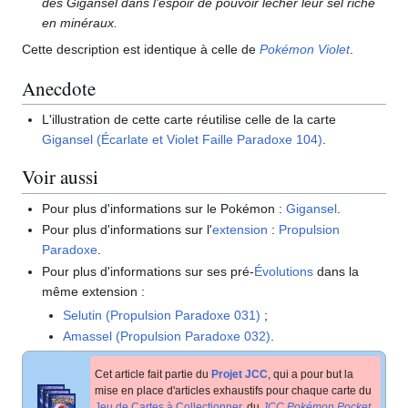
des Gigansel dans l'espoir de pouvoir lécher leur sel riche
en minéraux.
Cette description est identique à celle de
Pokémon Violet
.
Anecdote
L'illustration de cette carte réutilise celle de la carte
Gigansel (Écarlate et Violet Faille Paradoxe 104)
.
Voir aussi
Pour plus d'informations sur le Pokémon
:
Gigansel
.
Pour plus d'informations sur l'
extension
:
Propulsion
Paradoxe
.
Pour plus d'informations sur ses pré-
Évolutions
dans la
même extension
:
Selutin (Propulsion Paradoxe 031)
;
Amassel (Propulsion Paradoxe 032)
.
Cet article fait partie du
Projet JCC
, qui a pour but la
mise en place d'articles exhaustifs pour chaque carte du
Jeu de Cartes à Collectionner
, du
JCC Pokémon Pocket