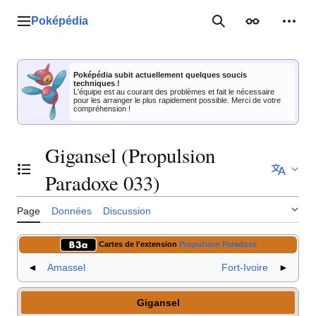
Aller
au
Poképédia
Menu principal
Rechercher
Apparence
Outil
contenu
Poképédia subit actuellement quelques soucis
techniques !
L'équipe est au courant des problèmes et fait le nécessaire
pour les arranger le plus rapidement possible. Merci de votre
compréhension !
Gigansel (Propulsion
Basculer la table des matières
Paradoxe 033)
Page
Données
Discussion
Cartes de l'extension
Propulsion Paradoxe
◄
Amassel
Fort-Ivoire
►
Gigansel