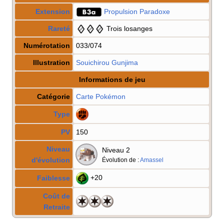
Extension
Propulsion Paradoxe
Rareté
Trois losanges
Numérotation
033/074
Illustration
Souichirou Gunjima
Informations de jeu
Catégorie
Carte Pokémon
Type
PV
150
Niveau
Niveau 2
d'évolution
Évolution de
:
Amassel
+20
Faiblesse
Coût de
Retraite