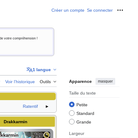
Créer un compte
Se connecter
Outils p
i de votre compréhension !
1 langue
Apparence
masquer
r
Voir l’historique
Outils
Taille du texte
Petite
Ratentif
►
Standard
Drakkarmin
Grande
Largeur