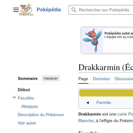
Aller
au
Poképédia
Menu principal
contenu
Poképédia subit a
L'équipe est au cou
Drakkarmin (Éc
Sommaire
masquer
Page
Données
Discussio
Début
Facultés
Afficher / masquer la sous-section Facultés
◄
Fermite
Attaques
Drakkarmin
est une
carte P
Description du Pokémon
Blanche
, à l'effigie du Poké
Voir aussi