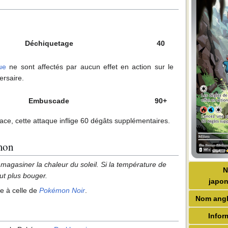
Déchiquetage
40
ue
ne sont affectés par aucun effet en action sur le
ersaire.
Embuscade
90+
 face, cette attaque inflige 60 dégâts supplémentaires.
mon
emmagasiner la chaleur du soleil. Si la température de
eut plus bouger.
japon
ue à celle de
Pokémon Noir
.
Nom angl
Infor