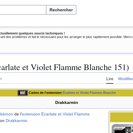
Rechercher
ctuellement quelques soucis techniques !
rant des problèmes et fait le nécessaire pour les arranger le plus rapidement possible. Merc
arlate et Violet Flamme Blanche 151)
n
Lire
Modifie
Cartes de l'extension
Écarlate et Violet Flamme Blanche
Drakkarmin
okémon
de l'
extension
Écarlate et Violet Flamme
mon
Drakkarmin
.