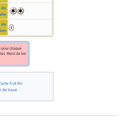
 de
aite
 de
ion
fs pour chaque
iés. Merci de lire
arte Full Art
e de base