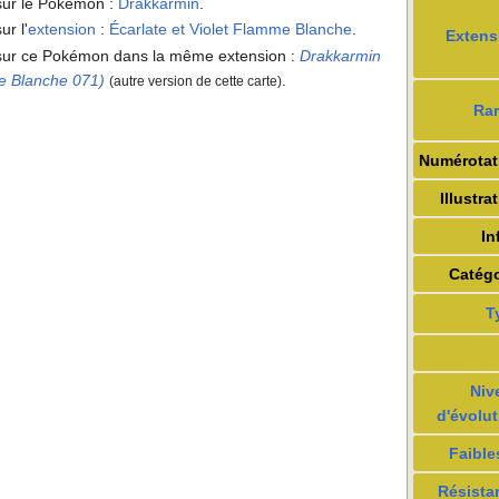
 sur le Pokémon
:
Drakkarmin
.
ur l'
extension
:
Écarlate et Violet Flamme Blanche
.
Extens
s sur ce Pokémon dans la même extension
:
Drakkarmin
me Blanche 071)
.
(autre version de cette carte)
Rar
Numérotat
Illustra
In
Catégo
T
Niv
d'évolut
Faible
Résista