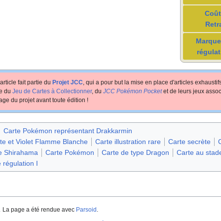
Coût
Retr
Marque
régulat
article fait partie du
Projet JCC
, qui a pour but la mise en place d'articles exhausti
te du
Jeu de Cartes à Collectionner
, du
JCC Pokémon Pocket
et de leurs jeux assoc
age du projet avant toute édition
!
Carte Pokémon représentant Drakkarmin
ate et Violet Flamme Blanche
Carte illustration rare
Carte secrète
C
me Shirahama
Carte Pokémon
Carte de type Dragon
Carte au stad
 régulation I
.
La page a été rendue avec
Parsoid
.