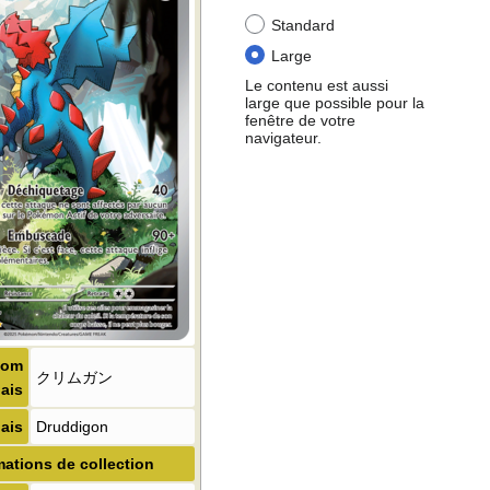
Standard
Large
Le contenu est aussi
large que possible pour la
fenêtre de votre
navigateur.
Nom
クリムガン
ais
ais
Druddigon
mations de collection