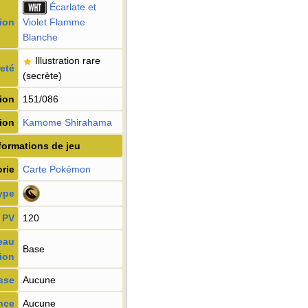
Écarlate et
ion
Violet Flamme
Blanche
Illustration rare
eté
(secrète)
ion
151/086
tion
Kamome Shirahama
formations de jeu
rie
Carte Pokémon
ype
PV
120
eau
Base
ion
sse
Aucune
nce
Aucune