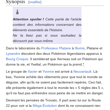
Synopsis
[
modifier
]
Attention spoiler
!
Cette partie de l'article
contient des informations concernant des
éléments essentiels de l'histoire.
Ne la lisez pas si vous souhaitez la
découvrir par vous-même.
Dans le laboratoire du
Professeur Platane
à
Illumis
, Platane et
Lysandre
discutent des deux Pokémon légendaires apparus à
Bourg Croquis
. Il semblerait que Xerneas soit un Pokémon qui
donne la vie, et Yveltal, un Pokémon qui la prend.
*
Le groupe de
Xavier
et
Yvonne
est arrivé à
Neuvartault
. Là-
bas, Yvonne achète des vêtements pour que tout le monde se
déguise, afin qu'ils ne soient pas facilement repérés. Ceci fait,
elle présente également à tout le monde les «
5 règles des 5
»,
qu'il ne faut pas enfreindre sous peine de se mettre en danger.
Devinant les pensées de Trovato, X part avec lui sur la Route
22 pour voir si la
Méga-Évolution
dont ils ne connaissent rien