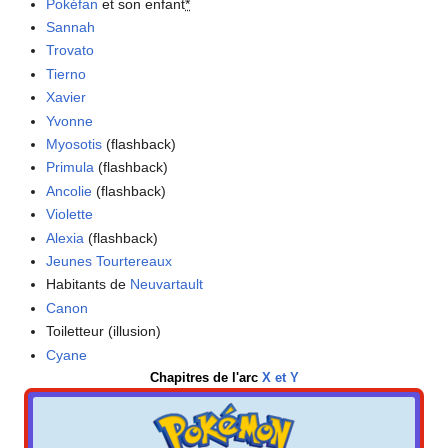
Pokéfan
et son enfant
*
Sannah
Trovato
Tierno
Xavier
Yvonne
Myosotis
(flashback)
Primula
(flashback)
Ancolie
(flashback)
Violette
Alexia
(flashback)
Jeunes Tourtereaux
Habitants de
Neuvartault
Canon
Toiletteur (illusion)
Cyane
Chapitres de l'arc
X et Y