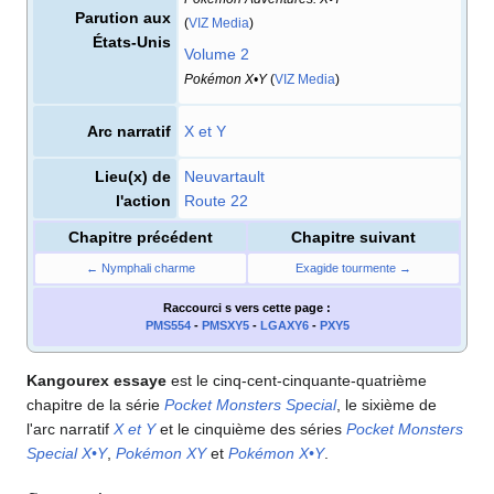
Parution aux
(
VIZ Media
)
États-Unis
Volume 2
Pokémon X•Y
(
VIZ Media
)
Arc narratif
X et Y
Lieu(x) de
Neuvartault
l'action
Route 22
Chapitre précédent
Chapitre suivant
← Nymphali charme
Exagide tourmente →
Raccourci s
vers cette page
:
PMS554
-
PMSXY5
-
LGAXY6
-
PXY5
Kangourex essaye
est le cinq-cent-cinquante-quatrième
chapitre de la série
Pocket Monsters Special
, le sixième de
l'arc narratif
X et Y
et le cinquième des séries
Pocket Monsters
Special X•Y
,
Pokémon XY
et
Pokémon X•Y
.