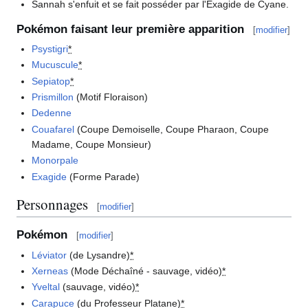
Sannah s'enfuit et se fait posséder par l'Exagide de Cyane.
Pokémon faisant leur première apparition
[
modifier
]
Psystigri
*
Mucuscule
*
Sepiatop
*
Prismillon
(Motif Floraison)
Dedenne
Couafarel
(Coupe Demoiselle, Coupe Pharaon, Coupe
Madame, Coupe Monsieur)
Monorpale
Exagide
(Forme Parade)
Personnages
[
modifier
]
Pokémon
[
modifier
]
Léviator
(de Lysandre)
*
Xerneas
(Mode Déchaîné - sauvage, vidéo)
*
Yveltal
(sauvage, vidéo)
*
Carapuce
(du Professeur Platane)
*