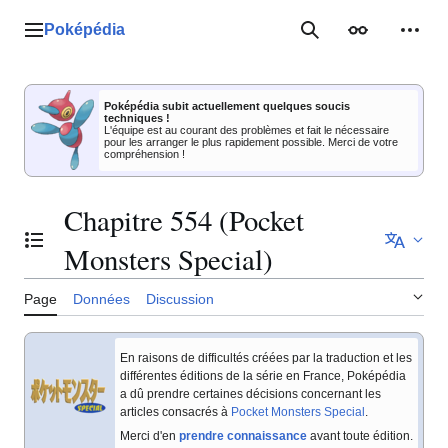
Aller
au
Poképédia
Menu principal
Rechercher
Apparence
Outil
contenu
Poképédia subit actuellement quelques soucis
techniques !
L'équipe est au courant des problèmes et fait le nécessaire
pour les arranger le plus rapidement possible. Merci de votre
compréhension !
Chapitre 554 (Pocket
Basculer la table des matières
Monsters Special)
Page
Données
Discussion
En raisons de difficultés créées par la traduction et les
différentes éditions de la série en France, Poképédia
a dû prendre certaines décisions concernant les
articles consacrés à
Pocket Monsters Special
.
Merci d'en
prendre connaissance
avant toute édition.