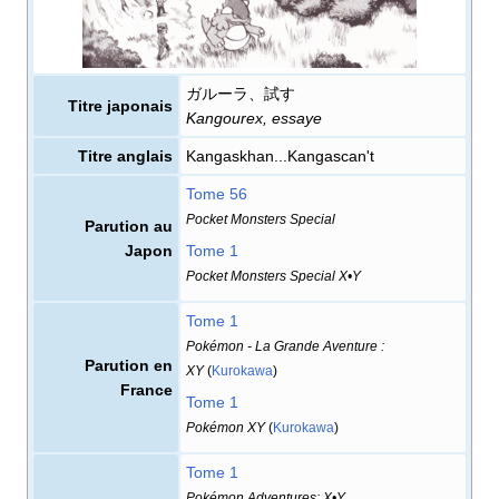
ガルーラ、試す
Titre japonais
Kangourex, essaye
Titre anglais
Kangaskhan...Kangascan't
Tome 56
Pocket Monsters Special
Parution au
Japon
Tome 1
Pocket Monsters Special X•Y
Tome 1
Pokémon - La Grande Aventure
:
Parution en
XY
(
Kurokawa
)
France
Tome 1
Pokémon XY
(
Kurokawa
)
Tome 1
Pokémon Adventures: X•Y