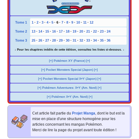
Tome 1
1
·
2
·
3
·
4
·
5
·
6
·
7
·
8
·
9
·
10
·
11
·
12
Tome 2
13
·
14
·
15
·
16
·
17
·
18
·
19
·
20
·
21
·
22
·
23
·
24
Tome 3
25
·
26
·
27
·
28
·
29
·
30
·
31
·
32
·
33
·
34
·
35
·
36
↓ Pour les chapitres inédits de cette édition, consultez les listes ci-dessous. ↓
[+] Pokémon XY (France) [+]
[+] Pocket Monsters Special (Japon) [+]
[+] Pocket Monsters Special X•Y (Japon) [+]
[+] Pokémon Adventures: X•Y (Am. Nord) [+]
[+] Pokémon X•Y (Am. Nord) [+]
Cet article fait partie du
Projet Manga
, dont le but est la
mise en place d'une structure homogène pour les
articles concernant les mangas Pokémon.
Merci de lire la page du projet avant toute édition
!