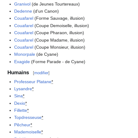
Granivol
(de Jeunes Tourtereaux)
Dedenne
(d'un Canon)
Couafarel
(Forme Sauvage, illusion)
Couafarel
(Coupe Demoiselle, illusion)
Couafarel
(Coupe Pharaon, illusion)
Couafarel
(Coupe Madame, illusion)
Couafarel
(Coupe Monsieur, illusion)
Monorpale
(de Cyane)
Exagide
(Forme Parade - de Cyane)
Humains
[
modifier
]
Professeur Platane
*
Lysandre
*
Sina
*
Dexio
*
Fillette
*
Topdresseuse
*
Pêcheur
*
Mademoiselle
*