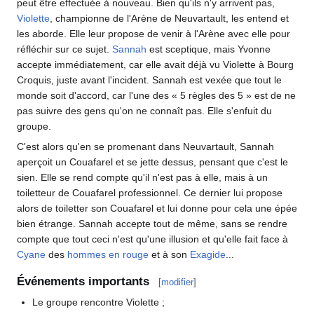
peut être effectuée à nouveau. Bien qu'ils n'y arrivent pas,
Violette
, championne de l'Arène de Neuvartault, les entend et
les aborde. Elle leur propose de venir à l'Arène avec elle pour
réfléchir sur ce sujet.
Sannah
est sceptique, mais Yvonne
accepte immédiatement, car elle avait déjà vu Violette à Bourg
Croquis, juste avant l'incident. Sannah est vexée que tout le
monde soit d'accord, car l'une des «
5 règles des 5
» est de ne
pas suivre des gens qu'on ne connaît pas. Elle s'enfuit du
groupe.
C'est alors qu'en se promenant dans Neuvartault, Sannah
aperçoit un Couafarel et se jette dessus, pensant que c'est le
sien. Elle se rend compte qu'il n'est pas à elle, mais à un
toiletteur de Couafarel professionnel. Ce dernier lui propose
alors de toiletter son Couafarel et lui donne pour cela une épée
bien étrange. Sannah accepte tout de même, sans se rendre
compte que tout ceci n'est qu'une illusion et qu'elle fait face à
Cyane
des
hommes en rouge
et à son
Exagide
...
Événements importants
[
modifier
]
Le groupe rencontre Violette
;