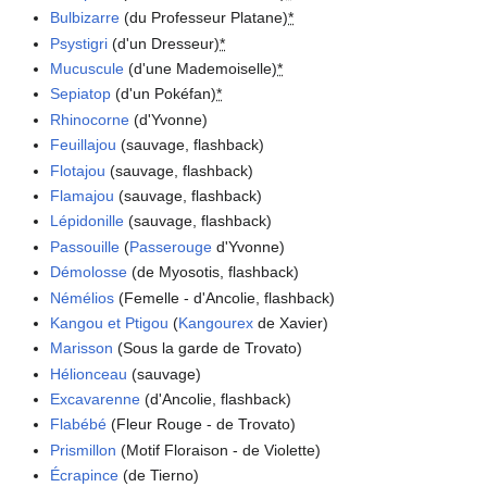
Bulbizarre
(du Professeur Platane)
*
Psystigri
(d'un Dresseur)
*
Mucuscule
(d'une Mademoiselle)
*
Sepiatop
(d'un Pokéfan)
*
Rhinocorne
(d'Yvonne)
Feuillajou
(sauvage, flashback)
Flotajou
(sauvage, flashback)
Flamajou
(sauvage, flashback)
Lépidonille
(sauvage, flashback)
Passouille
(
Passerouge
d'Yvonne)
Démolosse
(de Myosotis, flashback)
Némélios
(Femelle - d'Ancolie, flashback)
Kangou et Ptigou
(
Kangourex
de Xavier)
Marisson
(Sous la garde de Trovato)
Hélionceau
(sauvage)
Excavarenne
(d'Ancolie, flashback)
Flabébé
(Fleur Rouge - de Trovato)
Prismillon
(Motif Floraison - de Violette)
Écrapince
(de Tierno)