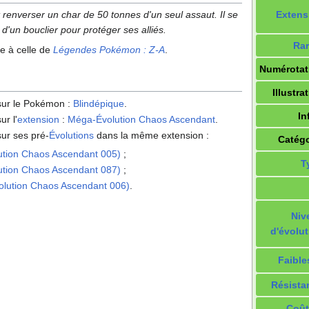
Extens
eut renverser un char de 50 tonnes d'un seul assaut. Il se
'un bouclier pour protéger ses alliés.
Rar
ue à celle de
Légendes Pokémon
:
Z-A
.
Numérotat
Illustra
 sur le Pokémon
:
Blindépique
.
In
ur l'
extension
:
Méga-Évolution Chaos Ascendant
.
sur ses pré-
Évolutions
dans la même extension
:
Catégo
ution Chaos Ascendant 005)
;
T
ution Chaos Ascendant 087)
;
lution Chaos Ascendant 006)
.
Niv
d'évolut
Faible
Résista
Coût