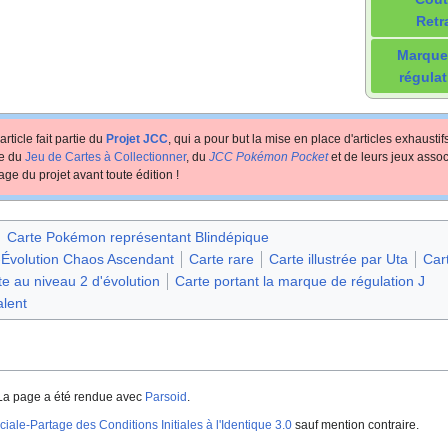
Retr
Marque
régulat
article fait partie du
Projet JCC
, qui a pour but la mise en place d'articles exhausti
te du
Jeu de Cartes à Collectionner
, du
JCC Pokémon Pocket
et de leurs jeux assoc
age du projet avant toute édition
!
Carte Pokémon représentant Blindépique
-Évolution Chaos Ascendant
Carte rare
Carte illustrée par Uta
Car
te au niveau 2 d'évolution
Carte portant la marque de régulation J
lent
La page a été rendue avec
Parsoid
.
iale-Partage des Conditions Initiales à l'Identique 3.0
sauf mention contraire.