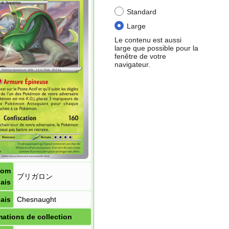
Standard
Large
Le contenu est aussi
large que possible pour la
fenêtre de votre
navigateur.
Nom
ブリガロン
ais
ais
Chesnaught
mations de collection