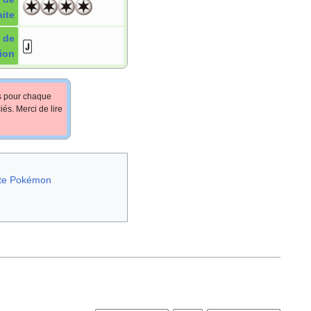
aite
 de
ion
fs pour chaque
iés. Merci de lire
te Pokémon