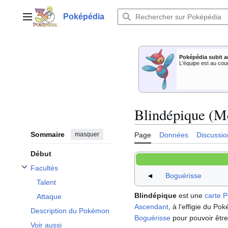
Aller
au
Poképédia
Menu principal
contenu
Poképédia subit a
L'équipe est au cou
Blindépique (M
Sommaire
masquer
Page
Données
Discussio
Début
Facultés
Afficher / masquer la sous-section Facultés
◄
Boguérisse
Talent
Blindépique
est une
carte 
Attaque
Ascendant
, à l'effigie du P
Description du Pokémon
Boguérisse
pour pouvoir être
Voir aussi