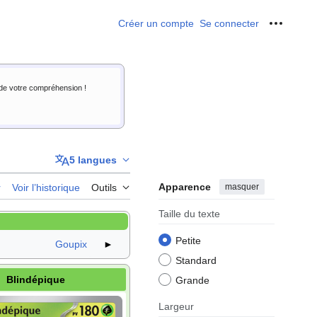
Créer un compte
Se connecter
Outils p
i de votre compréhension !
5 langues
Apparence
masquer
r
Voir l’historique
Outils
Taille du texte
Petite
Goupix
►
Standard
Blindépique
Grande
Largeur