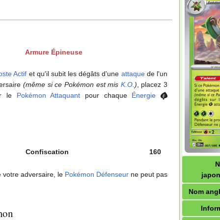
Armure Épineuse
oste Actif
et qu'il subit les dégâts d'une
attaque
de l'un
ersaire
(même si ce Pokémon est mis
K.O.
)
, placez 3
r le
Pokémon Attaquant
pour chaque
Énergie
Confiscation
160
 votre adversaire, le
Pokémon Défenseur
ne peut pas
japon
Nom angl
Infor
mon