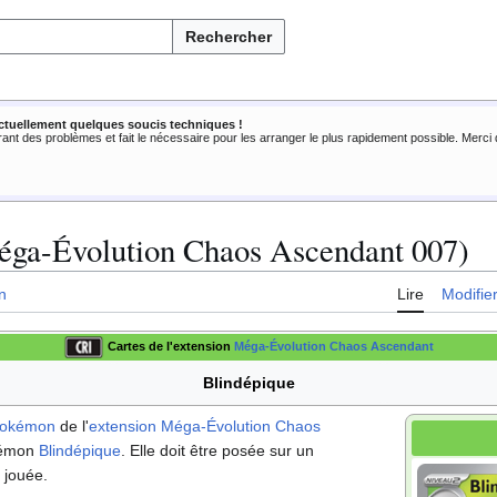
Rechercher
ctuellement quelques soucis techniques !
rant des problèmes et fait le nécessaire pour les arranger le plus rapidement possible. Merc
éga-Évolution Chaos Ascendant 007)
n
Lire
Modifie
Cartes de l'extension
Méga-Évolution Chaos Ascendant
Blindépique
Pokémon
de l'
extension
Méga-Évolution Chaos
okémon
Blindépique
. Elle doit être posée sur un
 jouée.