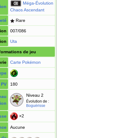
Méga-Évolution
ion
Chaos Ascendant
eté
Rare
ion
007/086
tion
Uta
formations de jeu
rie
Carte Pokémon
ype
PV
180
Niveau 2
eau
Évolution de
:
ion
Boguérisse
×2
sse
nce
Aucune
 de