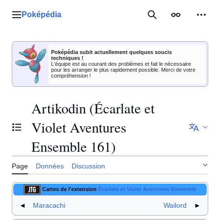
Aller
au
Poképédia
Menu principal
Rechercher
Apparence
Outil
contenu
Poképédia subit actuellement quelques soucis
techniques !
L'équipe est au courant des problèmes et fait le nécessaire
pour les arranger le plus rapidement possible. Merci de votre
compréhension !
Artikodin (Écarlate et
Violet Aventures
Basculer la table des matières
Ensemble 161)
Page
Données
Discussion
Cartes de l'extension
Écarlate et Violet Aventures Ensemble
◄
Maracachi
Wailord
►