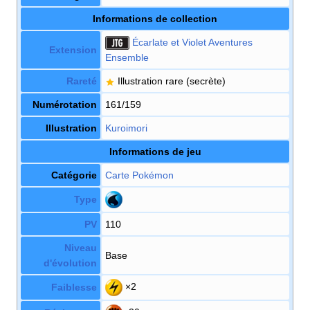
Informations de collection
Écarlate et Violet Aventures
Extension
Ensemble
Rareté
Illustration rare
(secrète)
Numérotation
161/159
Illustration
Kuroimori
Informations de jeu
Catégorie
Carte Pokémon
Type
PV
110
Niveau
Base
d'évolution
×2
Faiblesse