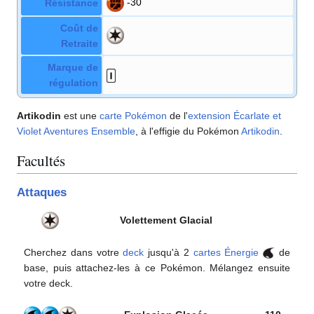
-30
Résistance
Coût de
Retraite
Marque de
régulation
Artikodin
est une
carte Pokémon
de l'
extension
Écarlate et
Violet Aventures Ensemble
, à l'effigie du Pokémon
Artikodin
.
Facultés
Attaques
Volettement Glacial
Cherchez dans votre
deck
jusqu'à 2
cartes Énergie
de
base, puis attachez-les à ce Pokémon. Mélangez ensuite
votre deck.