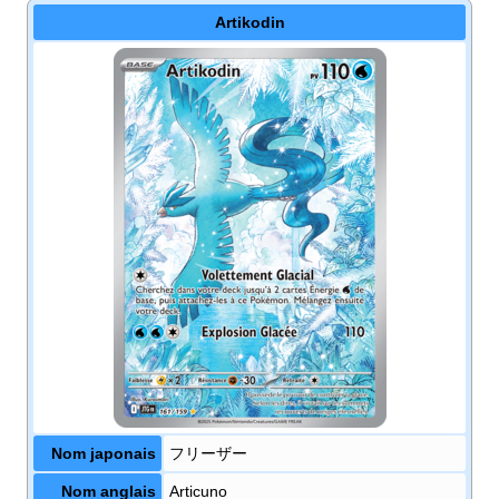
Artikodin
Nom japonais
フリーザー
Nom anglais
Articuno