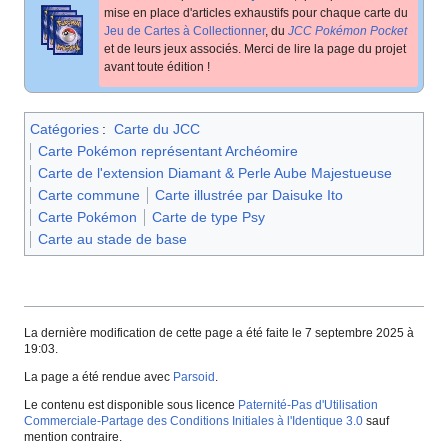
mise en place d'articles exhaustifs pour chaque carte du
Jeu de Cartes à Collectionner
, du
JCC Pokémon Pocket
et de leurs jeux associés. Merci de lire la page du projet
avant toute édition
!
Catégories
:
Carte du JCC
Carte Pokémon représentant Archéomire
Carte de l'extension Diamant & Perle Aube Majestueuse
Carte commune
Carte illustrée par Daisuke Ito
Carte Pokémon
Carte de type Psy
Carte au stade de base
La dernière modification de cette page a été faite le 7 septembre 2025 à
19:03.
La page a été rendue avec
Parsoid
.
Le contenu est disponible sous licence
Paternité-Pas d'Utilisation
Commerciale-Partage des Conditions Initiales à l'Identique 3.0
sauf
mention contraire.