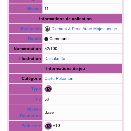
Niveau
11
Informations de collection
Extension
Diamant & Perle Aube Majestueuse
Rareté
Commune
Numérotation
52/100
Illustration
Daisuke Ito
Informations de jeu
Catégorie
Carte Pokémon
Type
PV
50
Niveau
Base
d'évolution
+10
Faiblesse