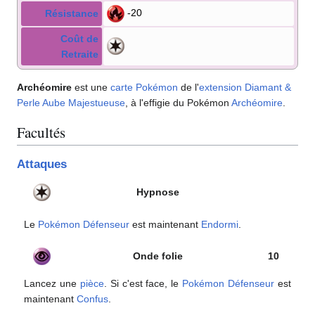
-20
Résistance
Coût de
Retraite
Archéomire
est une
carte Pokémon
de l'
extension
Diamant &
Perle Aube Majestueuse
, à l'effigie du Pokémon
Archéomire
.
Facultés
Attaques
Hypnose
Le
Pokémon Défenseur
est maintenant
Endormi
.
Onde folie
10
Lancez une
pièce
. Si c'est face, le
Pokémon Défenseur
est
maintenant
Confus
.