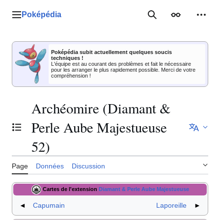
Aller
au
Poképédia
Menu principal
Rechercher
Apparence
Outil
contenu
Poképédia subit actuellement quelques soucis
techniques !
L'équipe est au courant des problèmes et fait le nécessaire
pour les arranger le plus rapidement possible. Merci de votre
compréhension !
Archéomire (Diamant &
Perle Aube Majestueuse
Basculer la table des matières
52)
Page
Données
Discussion
Cartes de l'extension
Diamant & Perle Aube Majestueuse
◄
Capumain
Laporeille
►