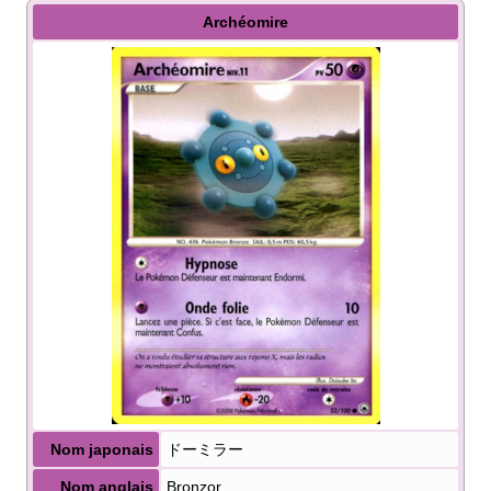
Archéomire
Nom japonais
ドーミラー
Nom anglais
Bronzor