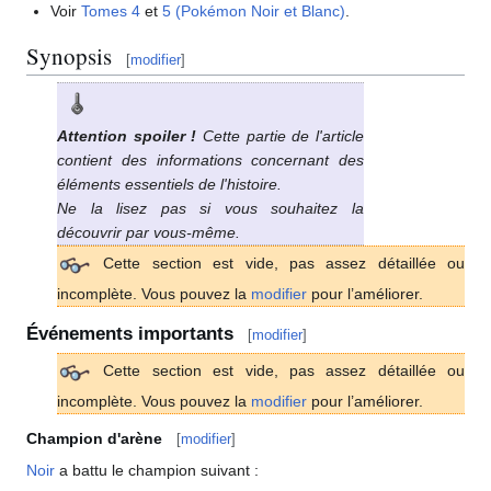
Voir
Tomes 4
et
5 (Pokémon Noir et Blanc)
.
Synopsis
[
modifier
]
Attention spoiler
!
Cette partie de l'article
contient des informations concernant des
éléments essentiels de l'histoire.
Ne la lisez pas si vous souhaitez la
découvrir par vous-même.
Cette section est vide, pas assez détaillée ou
incomplète. Vous pouvez la
modifier
pour l’améliorer.
Événements importants
[
modifier
]
Cette section est vide, pas assez détaillée ou
incomplète. Vous pouvez la
modifier
pour l’améliorer.
Champion d'arène
[
modifier
]
Noir
a battu le champion suivant
: