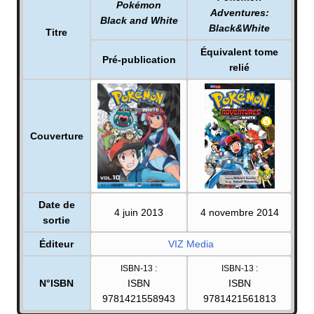
Pokémon
Adventures:
Black and White
Black&White
Titre
Équivalent tome
Pré-publication
relié
Couverture
Date de
4 juin 2013
4 novembre 2014
sortie
Éditeur
VIZ Media
ISBN-13
:
ISBN-13
:
N°ISBN
ISBN
ISBN
9781421558943
9781421561813