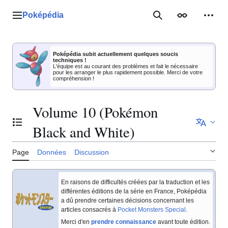
Aller
au
Poképédia
Menu principal
Rechercher
Apparence
Outil
contenu
Poképédia subit actuellement quelques soucis
techniques !
L'équipe est au courant des problèmes et fait le nécessaire
pour les arranger le plus rapidement possible. Merci de votre
compréhension !
Volume 10 (Pokémon
Basculer la table des matières
Black and White)
Page
Données
Discussion
En raisons de difficultés créées par la traduction et les
différentes éditions de la série en France, Poképédia
a dû prendre certaines décisions concernant les
articles consacrés à
Pocket Monsters Special
.
Merci d'en
prendre connaissance
avant toute édition.