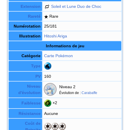
Extension
Soleil et Lune Duo de Choc
Rareté
Rare
Numérotation
25/181
Illustration
Hitoshi Ariga
Informations de jeu
Catégorie
Carte Pokémon
Type
PV
160
Niveau
Niveau 2
d'évolution
Évolution de
:
Carabaffe
×2
Faiblesse
Résistance
Aucune
Coût de
Retraite