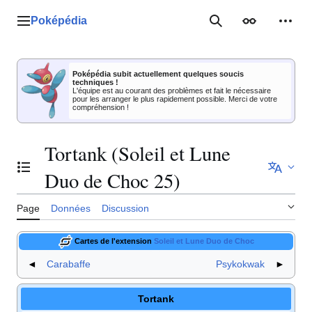
Aller
au
Poképédia
Menu principal
Rechercher
Apparence
Outil
contenu
Poképédia subit actuellement quelques soucis
techniques !
L'équipe est au courant des problèmes et fait le nécessaire
pour les arranger le plus rapidement possible. Merci de votre
compréhension !
Tortank (Soleil et Lune
Basculer la table des matières
Duo de Choc 25)
Page
Données
Discussion
Cartes de l'extension
Soleil et Lune Duo de Choc
◄
Carabaffe
Psykokwak
►
Tortank