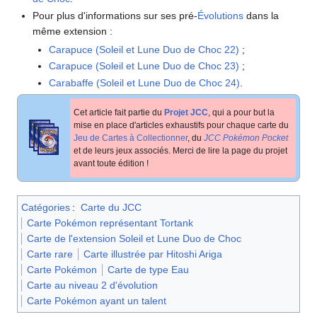
Pour plus d'informations sur ses pré-
Évolutions
dans la
même extension
:
Carapuce (Soleil et Lune Duo de Choc 22)
;
Carapuce (Soleil et Lune Duo de Choc 23)
;
Carabaffe (Soleil et Lune Duo de Choc 24)
.
Cet article fait partie du
Projet JCC
, qui a pour but la
mise en place d'articles exhaustifs pour chaque carte du
Jeu de Cartes à Collectionner
, du
JCC Pokémon Pocket
et de leurs jeux associés. Merci de lire la page du projet
avant toute édition
!
Catégories
:
Carte du JCC
Carte Pokémon représentant Tortank
Carte de l'extension Soleil et Lune Duo de Choc
Carte rare
Carte illustrée par Hitoshi Ariga
Carte Pokémon
Carte de type Eau
Carte au niveau 2 d'évolution
Carte Pokémon ayant un talent