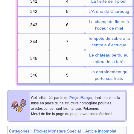
341
4
La fierté de Tiplouf
342
5
L'Arène de Charboug
Le champ de fleurs à
343
6
l'odeur de miel
Tempête de sable à la
344
7
centrale électrique
Le château perdu au
345
8
milieu de la forêt
Un entraînement qui
346
9
porte ses fruits
Cet article fait partie du
Projet Manga
, dont le but est la
mise en place d'une structure homogène pour les
articles concernant les mangas Pokémon.
Merci de lire la page du projet avant toute édition
!
Catégories
:
Pocket Monsters Special
Article incomplet