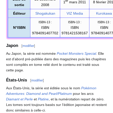
er
1
mars 2011
8 février 20
sortie
2008
Éditeur
Shogakukan
VIZ Media
Kurokawa
ISBN-13
:
ISBN-13
:
ISBN-13
:
N°ISBN
ISBN
ISBN
ISBN
9784091407702
9781421538167
9784091407
Japon
[
modifier
]
Au Japon, la série est nommée
Pocket Monsters Special
. Elle
est d'abord pré-publiée dans des magazines puis les chapitres
sont compilés en tome relié dont le contenu est traité sous
cette page.
États-Unis
[
modifier
]
Aux États-Unis, la série est éditée sous le nom
Pokémon
Adventures: Diamond and Pearl/Platinum
pour les arcs
Diamant et Perle
et
Platine
, et la numérotation repart de zéro.
Les tomes sont toujours basés sur l'édition japonaise et restent
donc similaires à celle-ci.