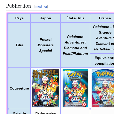
Publication
[
modifier
]
Pays
Japon
États-Unis
France
Pokémon - 
Grande
Pokémon
Aventure
:
Pocket
Adventures:
Diamant e
Titre
Monsters
Diamond and
Perle/Plati
Special
Pearl/Platinum
Équivalent
compilatio
Couverture
Date de
25 décembre