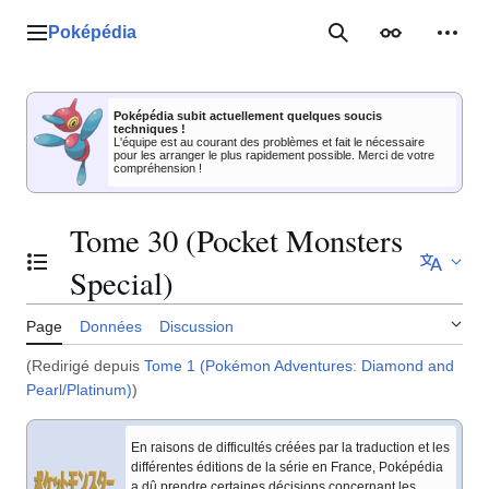
Aller
au
Poképédia
Menu principal
Rechercher
Apparence
Outil
contenu
Poképédia subit actuellement quelques soucis
techniques !
L'équipe est au courant des problèmes et fait le nécessaire
pour les arranger le plus rapidement possible. Merci de votre
compréhension !
Tome 30 (Pocket Monsters
Basculer la table des matières
Special)
Page
Données
Discussion
(Redirigé depuis
Tome 1 (Pokémon Adventures: Diamond and
Pearl/Platinum)
)
En raisons de difficultés créées par la traduction et les
différentes éditions de la série en France, Poképédia
a dû prendre certaines décisions concernant les