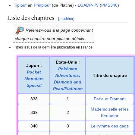
Tiplouf
en
Prinplouf
(de Platine) -
LGADP-P9
(
PMS346
)
Liste des chapitres
[
modifier
]
Référez-vous à la page concernant
chaque chapitre pour plus de détails.
Titres issus de la dernière publication en France.
États-Unis
:
Japon
:
Pokémon
Pocket
Adventures:
Titre du chapitre
Monsters
Diamond and
Special
Pearl/Platinum
338
1
Perle et Diamant
Mademoiselle et les
339
2
Keunotor
340
3
Le rythme des gags