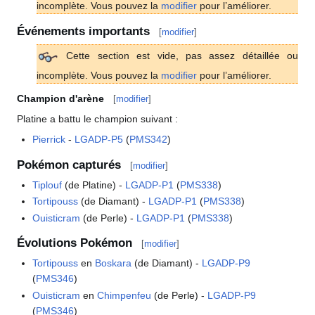
incomplète. Vous pouvez la
modifier
pour l’améliorer.
Événements importants
[
modifier
]
Cette section est vide, pas assez détaillée ou
incomplète. Vous pouvez la
modifier
pour l’améliorer.
Champion d'arène
[
modifier
]
Platine a battu le champion suivant
:
Pierrick
-
LGADP-P5
(
PMS342
)
Pokémon capturés
[
modifier
]
Tiplouf
(de Platine) -
LGADP-P1
(
PMS338
)
Tortipouss
(de Diamant) -
LGADP-P1
(
PMS338
)
Ouisticram
(de Perle) -
LGADP-P1
(
PMS338
)
Évolutions Pokémon
[
modifier
]
Tortipouss
en
Boskara
(de Diamant) -
LGADP-P9
(
PMS346
)
Ouisticram
en
Chimpenfeu
(de Perle) -
LGADP-P9
(
PMS346
)