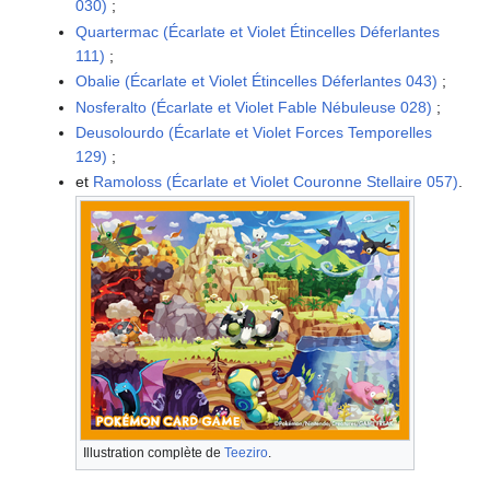
030)
;
Quartermac (Écarlate et Violet Étincelles Déferlantes
111)
;
Obalie (Écarlate et Violet Étincelles Déferlantes 043)
;
Nosferalto (Écarlate et Violet Fable Nébuleuse 028)
;
Deusolourdo (Écarlate et Violet Forces Temporelles
129)
;
et
Ramoloss (Écarlate et Violet Couronne Stellaire 057)
.
Illustration complète de
Teeziro
.