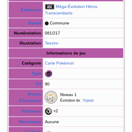
Méga-Évolution Héros
Extension
Transcendants
Rareté
Commune
Numérotation
081/217
Illustration
Teeziro
Informations de jeu
Catégorie
Carte Pokémon
Type
PV
90
Niveau
Niveau 1
d'évolution
Évolution de
:
Togepi
×2
Faiblesse
Résistance
Aucune
Coût de