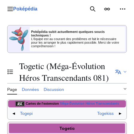
Aller
au
Poképédia
Menu principal
Rechercher
Apparence
Outil
contenu
Poképédia subit actuellement quelques soucis
techniques !
L'équipe est au courant des problèmes et fait le nécessaire
pour les arranger le plus rapidement possible. Merci de votre
compréhension !
Togetic (Méga-Évolution
Basculer la table des matières
Héros Transcendants 081)
Page
Données
Discussion
Cartes de l'extension
Méga-Évolution Héros Transcendants
◄
Togepi
Togekiss
►
Togetic