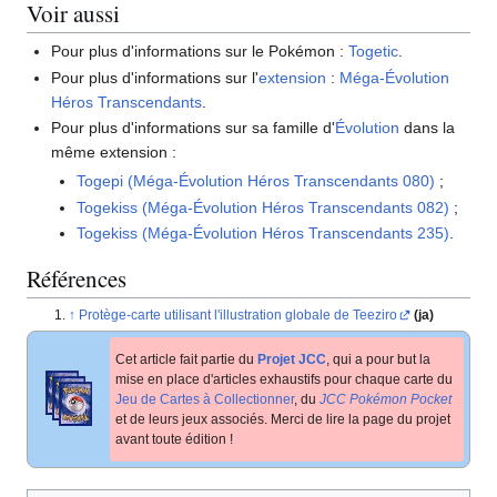
Voir aussi
Pour plus d'informations sur le Pokémon
:
Togetic
.
Pour plus d'informations sur l'
extension
:
Méga-Évolution
Héros Transcendants
.
Pour plus d'informations sur sa famille d'
Évolution
dans la
même extension
:
Togepi (Méga-Évolution Héros Transcendants 080)
;
Togekiss (Méga-Évolution Héros Transcendants 082)
;
Togekiss (Méga-Évolution Héros Transcendants 235)
.
Références
Protège-carte utilisant l'illustration globale de Teeziro
(ja)
Cet article fait partie du
Projet JCC
, qui a pour but la
mise en place d'articles exhaustifs pour chaque carte du
Jeu de Cartes à Collectionner
, du
JCC Pokémon Pocket
et de leurs jeux associés. Merci de lire la page du projet
avant toute édition
!