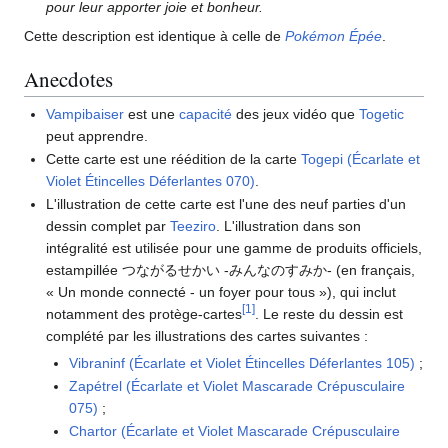
pour leur apporter joie et bonheur.
Cette description est identique à celle de
Pokémon Épée
.
Anecdotes
Vampibaiser
est une
capacité
des jeux vidéo que
Togetic
peut apprendre.
Cette carte est une réédition de la carte
Togepi (Écarlate et
Violet Étincelles Déferlantes 070)
.
L'illustration de cette carte est l'une des neuf parties d'un
dessin complet par
Teeziro
. L'illustration dans son
intégralité est utilisée pour une gamme de produits officiels,
estampillée つながるせかい -みんなのすみか- (en français,
«
Un monde connecté - un foyer pour tous
»), qui inclut
[
1
]
notamment des protège-cartes
. Le reste du dessin est
complété par les illustrations des cartes suivantes
:
Vibraninf (Écarlate et Violet Étincelles Déferlantes 105)
;
Zapétrel (Écarlate et Violet Mascarade Crépusculaire
075)
;
Chartor (Écarlate et Violet Mascarade Crépusculaire