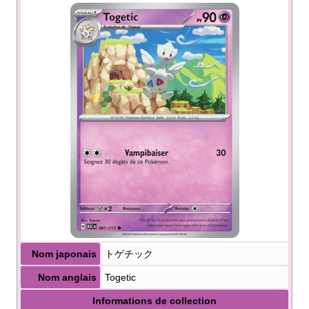
Nom japonais
トゲチック
Nom anglais
Togetic
Informations de collection