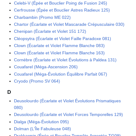
Celebi-V (Épée et Bouclier Poing de Fusion 245)
Cerfrousse (Épée et Bouclier Astres Radieux 125)
Charbambin (Promo ME 022)
Chartor (Écarlate et Violet Mascarade Crépusculaire 030)
Chenipan (Écarlate et Violet 151 172)
Cléopsytra (Écarlate et Violet Faille Paradoxe 081)
Clown (Écarlate et Violet Flamme Blanche 083)
Clown (Écarlate et Violet Flamme Blanche 163)
Cornèbre (Écarlate et Violet Évolutions à Paldea 131)
Couafarel (Méga-Ascension 206)
Couafarel (Méga-Évolution Équilibre Parfait 067)
Cryodo (Promo SV 064)
D
Deusolourdo (Écarlate et Violet Évolutions Prismatiques
080)
Deusolourdo (Écarlate et Violet Forces Temporelles 129)
Dialga (Méga-Évolution 095)
Dolman (L'Île Fabuleuse 048)
Drakkarmin (Épée et Bouclier Tempête Argentée TG09)