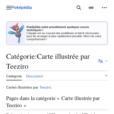
Aller
au
Poképédia
Menu principal
Rechercher
Apparence
Outil
contenu
Poképédia subit actuellement quelques soucis
techniques !
L'équipe est au courant des problèmes et fait le nécessaire
pour les arranger le plus rapidement possible. Merci de votre
compréhension !
Catégorie
:
Carte illustrée par
Teeziro
Catégorie
Discussion
Cartes illustrées par
Teeziro
.
Pages dans la catégorie « Carte illustrée par
Teeziro »