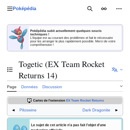
Aller
au
Poképédia
Menu principal
Rechercher
Apparence
Outil
contenu
Poképédia subit actuellement quelques soucis
techniques !
L'équipe est au courant des problèmes et fait le nécessaire
pour les arranger le plus rapidement possible. Merci de votre
compréhension !
Togetic (EX Team Rocket
Basculer la table des matières
Returns 14)
Page
Données
Discussion
Cartes de l'extension
EX Team Rocket Returns
◄
Piloswine
Dark Dragonite
►
Le sujet de cet article n'a pas fait l'objet d'une