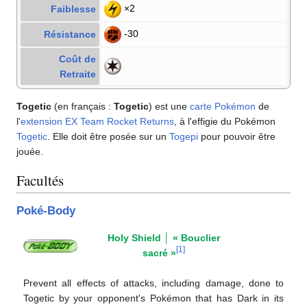
×2
Faiblesse
-30
Résistance
Coût de
Retraite
Togetic
(en français
:
Togetic
) est une
carte Pokémon
de
l'
extension
EX Team Rocket Returns
, à l'effigie du Pokémon
Togetic
. Elle doit être posée sur un
Togepi
pour pouvoir être
jouée.
Facultés
Poké-Body
Holy Shield
│
«
Bouclier
[
1
]
sacré
»
Prevent all effects of attacks, including damage, done to
Togetic by your opponent's Pokémon that has Dark in its