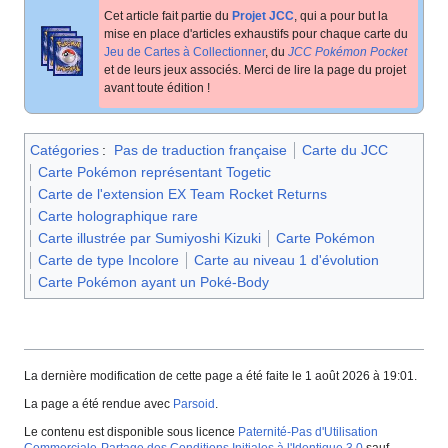
Cet article fait partie du
Projet JCC
, qui a pour but la
mise en place d'articles exhaustifs pour chaque carte du
Jeu de Cartes à Collectionner
, du
JCC Pokémon Pocket
et de leurs jeux associés. Merci de lire la page du projet
avant toute édition
!
Catégories
:
Pas de traduction française
Carte du JCC
Carte Pokémon représentant Togetic
Carte de l'extension EX Team Rocket Returns
Carte holographique rare
Carte illustrée par Sumiyoshi Kizuki
Carte Pokémon
Carte de type Incolore
Carte au niveau 1 d'évolution
Carte Pokémon ayant un Poké-Body
La dernière modification de cette page a été faite le 1 août 2026 à 19:01.
La page a été rendue avec
Parsoid
.
Le contenu est disponible sous licence
Paternité-Pas d'Utilisation
Commerciale-Partage des Conditions Initiales à l'Identique 3.0
sauf