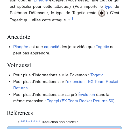
son Coût en
Énergie
excepté. (Vous devez faire tout ce qui
est spécifié pour cette attaque.) (Peu importe le
type
du
Pokémon Défenseur, le type de Togetic reste
.) C'est
[
1
]
Togetic qui utilise cette attaque.
»
Anecdote
Plongée
est une
capacité
des jeux vidéo que
Togetic
ne
peut pas apprendre.
Voir aussi
Pour plus d'informations sur le Pokémon
:
Togetic
.
Pour plus d'informations sur l'
extension
:
EX Team Rocket
Returns
.
Pour plus d'informations sur sa pré-
Évolution
dans la
même extension
:
Togepi (EX Team Rocket Returns 50)
.
Références
Traduction non officielle.