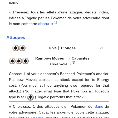
name.
«
Prévenez tous les effets d'une attaque, dégâts inclus,
infligés à Togetic par les Pokémon de votre adversaire dont
[
1
]
le nom comporte
obscur
.
»
Attaques
Dive
│
Plongée
30
Rainbow Moves
│
«
Capacités
[
1
]
arc-en-ciel
»
Choose 1 of your opponent's Benched Pokémon's attacks.
Rainbow Moves copies that attack except for its Energy
cost. (You must still do anything else required for that
attack.) (No matter what type that Pokémon is, Togetic's
type is still
.) Togetic performs that attack.
«
Choisissez 1 des attaques d'un Pokémon de
Banc
de
votre adversaire. Capacités arc-en-ciel copie cette attaque,