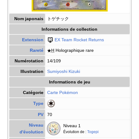
Nom japonais
トゲチック
Informations de collection
Extension
EX Team Rocket Returns
Rareté
H
Holographique rare
Numérotation
14/109
Illustration
Sumiyoshi Kizuki
Informations de jeu
Catégorie
Carte Pokémon
Type
PV
70
Niveau
Niveau 1
d'évolution
Évolution de
:
Togepi