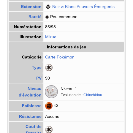
Extension
Noir & Blanc Pouvoirs Émergents
Rareté
Peu commune
Numérotation
85/98
Illustration
Mizue
Informations de jeu
Catégorie
Carte Pokémon
Type
PV
90
Niveau
Niveau 1
d'évolution
Évolution de
:
Chinchidou
×2
Faiblesse
Résistance
Aucune
Coût de
Retraite