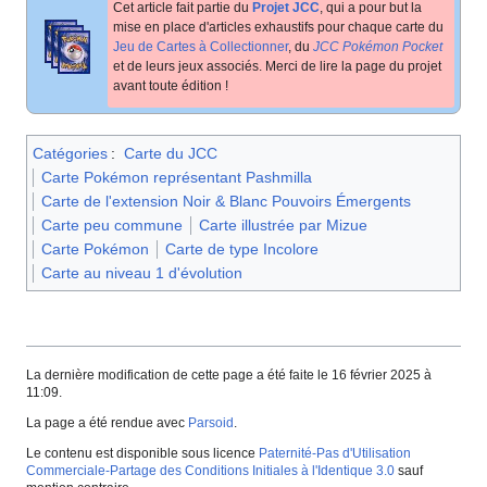
Cet article fait partie du
Projet JCC
, qui a pour but la
mise en place d'articles exhaustifs pour chaque carte du
Jeu de Cartes à Collectionner
, du
JCC Pokémon Pocket
et de leurs jeux associés. Merci de lire la page du projet
avant toute édition
!
Catégories
:
Carte du JCC
Carte Pokémon représentant Pashmilla
Carte de l'extension Noir & Blanc Pouvoirs Émergents
Carte peu commune
Carte illustrée par Mizue
Carte Pokémon
Carte de type Incolore
Carte au niveau 1 d'évolution
La dernière modification de cette page a été faite le 16 février 2025 à
11:09.
La page a été rendue avec
Parsoid
.
Le contenu est disponible sous licence
Paternité-Pas d'Utilisation
Commerciale-Partage des Conditions Initiales à l'Identique 3.0
sauf