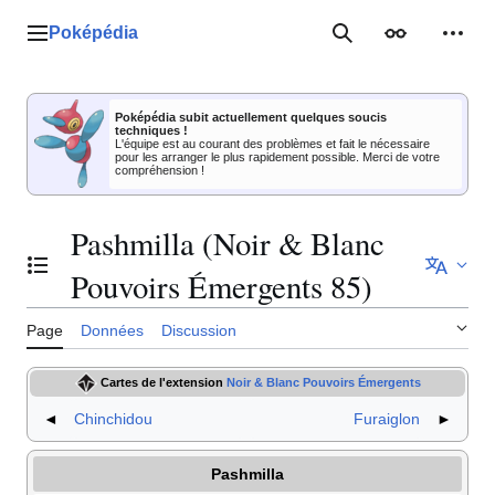
Aller
au
Poképédia
Menu principal
Rechercher
Apparence
Outil
contenu
Poképédia subit actuellement quelques soucis
techniques !
L'équipe est au courant des problèmes et fait le nécessaire
pour les arranger le plus rapidement possible. Merci de votre
compréhension !
Pashmilla (Noir & Blanc
Basculer la table des matières
Pouvoirs Émergents 85)
Page
Données
Discussion
Cartes de l'extension
Noir & Blanc Pouvoirs Émergents
◄
Chinchidou
Furaiglon
►
Pashmilla