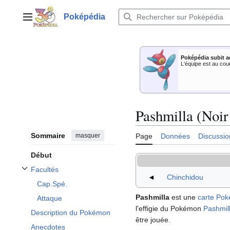
Aller
au
Poképédia
Menu principal
contenu
Poképédia subit a
L'équipe est au cou
Pashmilla (Noir
Sommaire
masquer
Page
Données
Discussio
Début
Facultés
Afficher / masquer la sous-section Facultés
◄
Chinchidou
Cap.Spé.
Pashmilla
est une
carte Po
Attaque
l'effigie du Pokémon
Pashmil
Description du Pokémon
être jouée.
Anecdotes