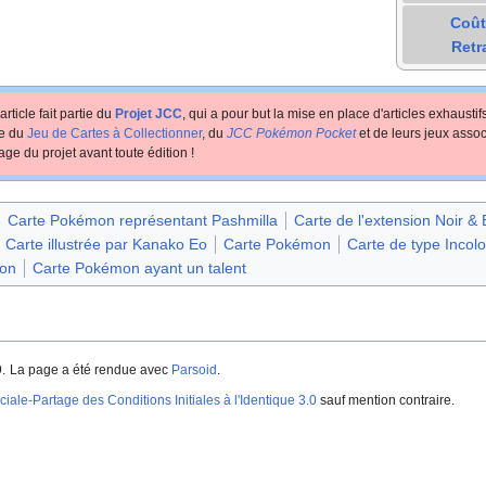
Coût
Retr
article fait partie du
Projet JCC
, qui a pour but la mise en place d'articles exhausti
te du
Jeu de Cartes à Collectionner
, du
JCC Pokémon Pocket
et de leurs jeux assoc
age du projet avant toute édition
!
Carte Pokémon représentant Pashmilla
Carte de l'extension Noir &
Carte illustrée par Kanako Eo
Carte Pokémon
Carte de type Incol
ion
Carte Pokémon ayant un talent
.
La page a été rendue avec
Parsoid
.
iale-Partage des Conditions Initiales à l'Identique 3.0
sauf mention contraire.