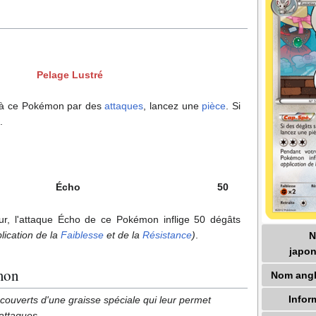
Pelage Lustré
és à ce Pokémon par des
attaques
, lancez une
pièce
. Si
.
Écho
50
ur, l'attaque Écho de ce Pokémon inflige 50 dégâts
lication de la
Faiblesse
et de la
Résistance
)
.
japon
mon
Nom angl
Infor
ecouverts d'une graisse spéciale qui leur permet
 attaques.