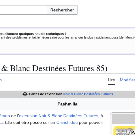
Rechercher
ctuellement quelques soucis techniques !
rant des problèmes et fait le nécessaire pour les arranger le plus rapidement possible. Merc
 & Blanc Destinées Futures 85)
n
Lire
Modifie
Cartes de l'extension
Noir & Blanc Destinées Futures
Pashmilla
kémon
de l'
extension
Noir & Blanc Destinées Futures
, à
la
. Elle doit être posée sur un
Chinchidou
pour pouvoir