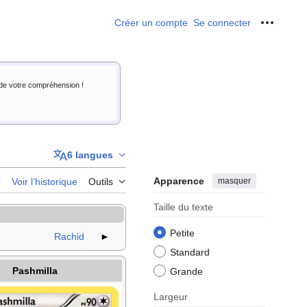
Créer un compte
Se connecter
Outils p
i de votre compréhension !
6 langues
Apparence
masquer
r
Voir l’historique
Outils
Taille du texte
Petite
Rachid
►
Standard
Pashmilla
Grande
Largeur