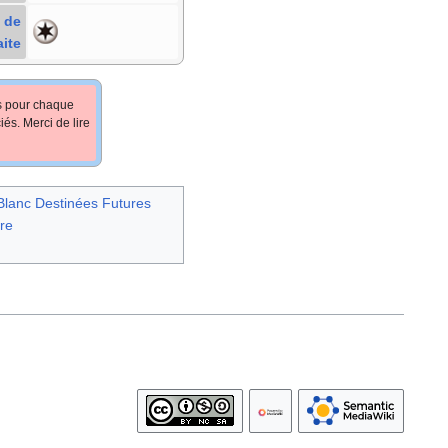
 de
aite
fs pour chaque
iés. Merci de lire
 Blanc Destinées Futures
ore