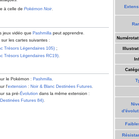
Extens
ue à celle de
Pokémon Noir
.
Rar
 jeux vidéo que
Pashmilla
peut apprendre.
Numérotat
 sur les cartes suivantes
:
nc Trésors Légendaires 105)
;
Illustra
anc Trésors Légendaires RC19)
.
In
Catégo
 sur le Pokémon
:
Pashmilla
.
T
ur l'
extension
:
Noir & Blanc Destinées Futures
.
sur sa pré-
Évolution
dans la même extension
:
 Destinées Futures 84)
.
Niv
d'évolut
Faible
Résista