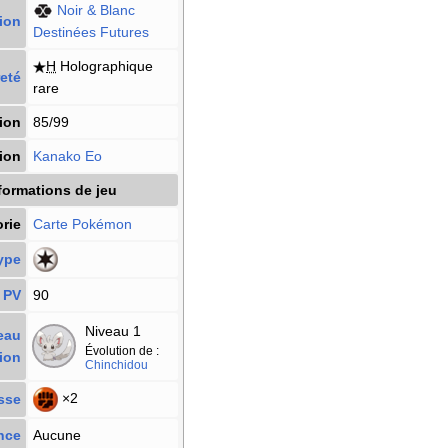
Noir & Blanc
ion
Destinées Futures
H
Holographique
eté
rare
ion
85/99
tion
Kanako Eo
formations de jeu
rie
Carte Pokémon
ype
PV
90
Niveau 1
eau
Évolution de
:
ion
Chinchidou
×2
sse
nce
Aucune