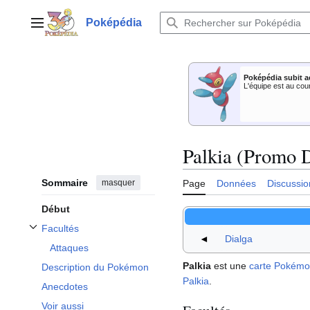
Aller
au
Poképédia
Menu principal
contenu
Poképédia subit a
L'équipe est au cou
Palkia (Promo 
Sommaire
masquer
Page
Données
Discussio
Début
Facultés
Afficher / masquer la sous-section Facultés
◄
Dialga
Attaques
Palkia
est une
carte Pokém
Description du Pokémon
Palkia
.
Anecdotes
Voir aussi