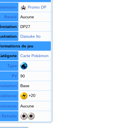
xtension
Promo DP
Rareté
Aucune
rotation
DP27
lustration
Daisuke Ito
formations de jeu
Catégorie
Carte Pokémon
Type
PV
90
évolution
Base
+20
Faiblesse
sistance
Aucune
 Retraite