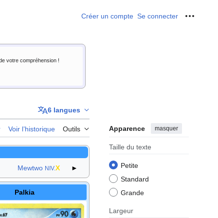
Créer un compte
Se connecter
Outils p
i de votre compréhension !
6 langues
Apparence
masquer
r
Voir l’historique
Outils
Taille du texte
Petite
Mewtwo
X
►
NIV.
Standard
Palkia
Grande
Largeur