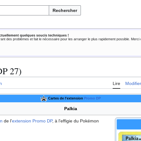
Rechercher
ctuellement quelques soucis techniques !
rant des problèmes et fait le nécessaire pour les arranger le plus rapidement possible. Merc
DP 27)
n
Lire
Modifie
Cartes de l'extension
Promo DP
Palkia
on
de l'
extension
Promo DP
, à l'effigie du Pokémon