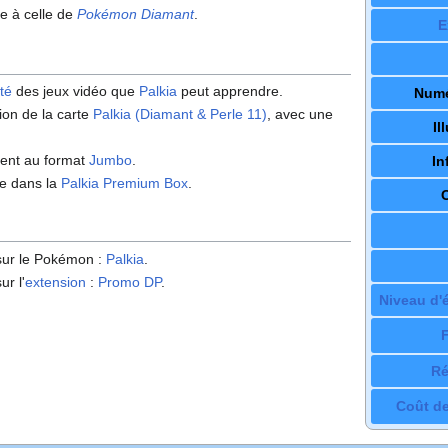
ue à celle de
Pokémon Diamant
.
E
té
des jeux vidéo que
Palkia
peut apprendre.
Numé
tion de la carte
Palkia (Diamant & Perle 11)
, avec une
Il
ment au format
Jumbo
.
In
le dans la
Palkia Premium Box
.
 sur le Pokémon
:
Palkia
.
ur l'
extension
:
Promo DP
.
Niveau d'
Ré
Coût de