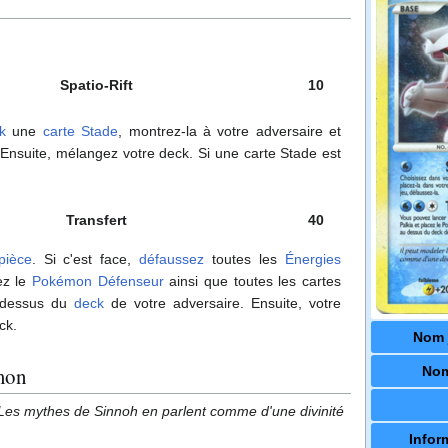
Spatio-Rift
10
k
une
carte Stade
, montrez-la à votre adversaire et
 Ensuite, mélangez votre deck. Si une carte Stade est
Transfert
40
pièce
. Si c'est face,
défaussez
toutes les
Énergies
ez le
Pokémon Défenseur
ainsi que toutes les cartes
u dessus du
deck
de votre adversaire. Ensuite, votre
ck.
Nom 
mon
Nom
. Les mythes de Sinnoh en parlent comme d'une divinité
Infor