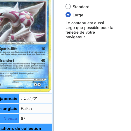
Standard
Large
Le contenu est aussi
large que possible pour la
fenêtre de votre
navigateur.
japonais
パルキア
 anglais
Palkia
Niveau
67
mations de collection