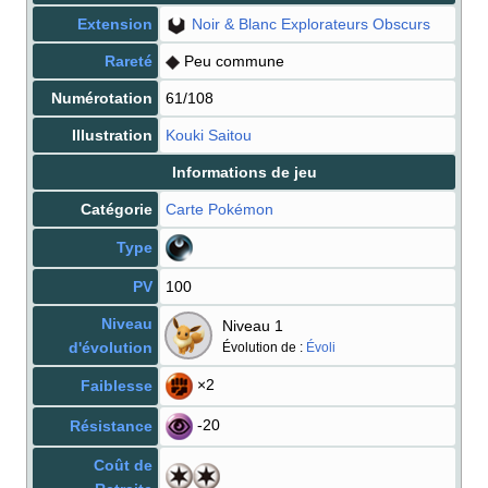
Extension
Noir & Blanc Explorateurs Obscurs
Rareté
Peu commune
Numérotation
61/108
Illustration
Kouki Saitou
Informations de jeu
Catégorie
Carte Pokémon
Type
PV
100
Niveau
Niveau 1
d'évolution
Évolution de
:
Évoli
×2
Faiblesse
-20
Résistance
Coût de