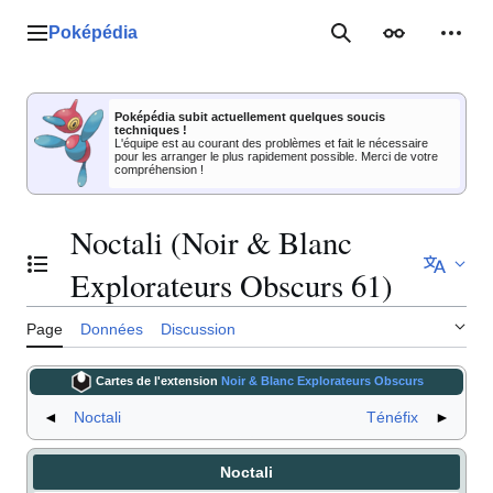
Aller
au
Poképédia
Menu principal
Rechercher
Apparence
Outil
contenu
Poképédia subit actuellement quelques soucis
techniques !
L'équipe est au courant des problèmes et fait le nécessaire
pour les arranger le plus rapidement possible. Merci de votre
compréhension !
Noctali (Noir & Blanc
Basculer la table des matières
Explorateurs Obscurs 61)
Page
Données
Discussion
Cartes de l'extension
Noir & Blanc Explorateurs Obscurs
◄
Noctali
Ténéfix
►
Noctali