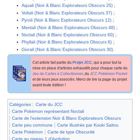
Aquali (Noir & Blanc Explorateurs Obscurs 25)
;
Voltali (Noir & Blanc Explorateurs Obscurs 37)
;
Pyroli (Noir & Blanc Explorateurs Obscurs 12)
;
Mentali (Noir & Blanc Explorateurs Obscurs 48)
;
Noctali (Noir & Blanc Explorateurs Obscurs 60)
;
Phyllali (Noir & Blanc Explorateurs Obscurs 6)
;
Givrali (Noir & Blanc Explorateurs Obscurs 30)
.
Cet article fait partie du
Projet JCC
, qui a pour but la
mise en place d'articles exhaustifs pour chaque carte du
Jeu de Cartes à Collectionner
, du
JCC Pokémon Pocket
et de leurs jeux associés. Merci de lire la page du projet
avant toute édition
!
Catégories
:
Carte du JCC
Carte Pokémon représentant Noctali
Carte de l'extension Noir & Blanc Explorateurs Obscurs
Carte peu commune
Carte illustrée par Kouki Saitou
Carte Pokémon
Carte de type Obscurité
Carte au niveau 1 d'évolution