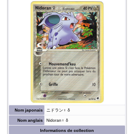
Nom japonais
ニドラン♀ δ
Nom anglais
Nidoran♀ δ
Informations de collection