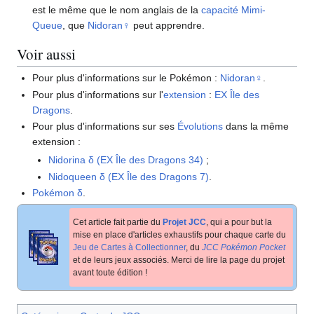
est le même que le nom anglais de la
capacité
Mimi-
Queue
, que
Nidoran♀
peut apprendre.
Voir aussi
Pour plus d'informations sur le Pokémon
:
Nidoran♀
.
Pour plus d'informations sur l'
extension
:
EX Île des
Dragons
.
Pour plus d'informations sur ses
Évolutions
dans la même
extension
:
Nidorina δ (EX Île des Dragons 34)
;
Nidoqueen δ (EX Île des Dragons 7)
.
Pokémon δ
.
Cet article fait partie du
Projet JCC
, qui a pour but la
mise en place d'articles exhaustifs pour chaque carte du
Jeu de Cartes à Collectionner
, du
JCC Pokémon Pocket
et de leurs jeux associés. Merci de lire la page du projet
avant toute édition
!