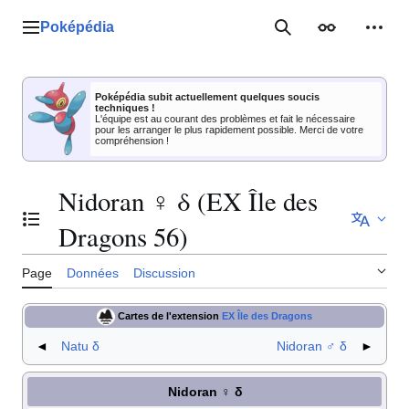
Aller
au
Poképédia
Menu principal
Rechercher
Apparence
Outil
contenu
Poképédia subit actuellement quelques soucis
techniques !
L'équipe est au courant des problèmes et fait le nécessaire
pour les arranger le plus rapidement possible. Merci de votre
compréhension !
Nidoran ♀ δ (EX Île des
Basculer la table des matières
Dragons 56)
Page
Données
Discussion
Cartes de l'extension
EX Île des Dragons
◄
Natu δ
Nidoran ♂ δ
►
Nidoran ♀ δ