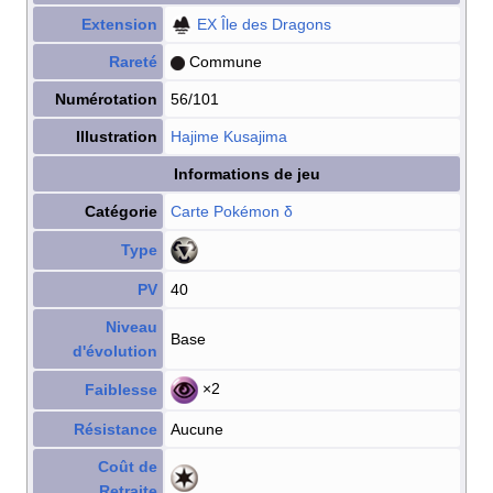
Extension
EX Île des Dragons
Rareté
Commune
Numérotation
56/101
Illustration
Hajime Kusajima
Informations de jeu
Catégorie
Carte Pokémon
δ
Type
PV
40
Niveau
Base
d'évolution
×2
Faiblesse
Résistance
Aucune
Coût de
Retraite