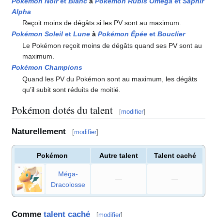
Pokémon Noir
et
Blanc
à
Pokémon Rubis Oméga
et
Saphir
Alpha
Reçoit moins de dégâts si les PV sont au maximum.
Pokémon Soleil
et
Lune
à
Pokémon Épée
et
Bouclier
Le Pokémon reçoit moins de dégâts quand ses PV sont au
maximum.
Pokémon Champions
Quand les PV du Pokémon sont au maximum, les dégâts
qu’il subit sont réduits de moitié.
Pokémon dotés du talent
[
modifier
]
Naturellement
[
modifier
]
Pokémon
Autre talent
Talent caché
Méga-
—
—
Dracolosse
Comme
talent caché
[
modifier
]