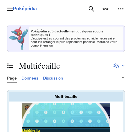
Aller
au
Poképédia
Menu principal
Rechercher
Apparence
Outil
contenu
Poképédia subit actuellement quelques soucis
techniques !
L'équipe est au courant des problèmes et fait le nécessaire
pour les arranger le plus rapidement possible. Merci de votre
compréhension !
Multiécaille
Basculer la table des matières
Page
Données
Discussion
Multiécaille