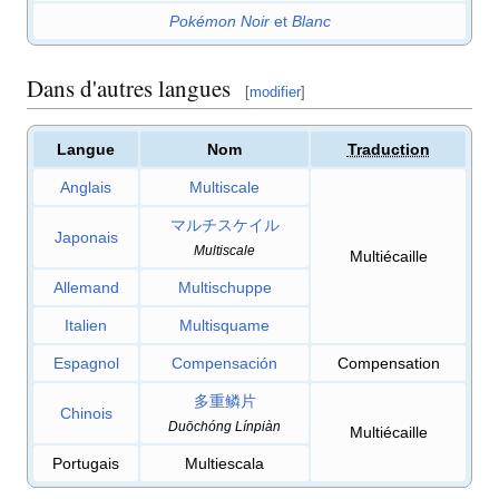
Pokémon Noir
et
Blanc
Dans d'autres langues
[
modifier
]
Langue
Nom
Traduction
Anglais
Multiscale
マルチスケイル
Japonais
Multiscale
Multiécaille
Allemand
Multischuppe
Italien
Multisquame
Espagnol
Compensación
Compensation
多重鳞片
Chinois
Duōchóng Línpiàn
Multiécaille
Portugais
Multiescala