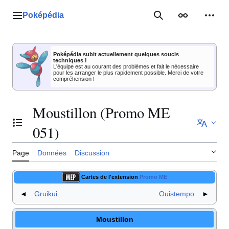
Aller
au
Poképédia
Menu principal
Rechercher
Apparence
Outil
contenu
Poképédia subit actuellement quelques soucis
techniques !
L'équipe est au courant des problèmes et fait le nécessaire
pour les arranger le plus rapidement possible. Merci de votre
compréhension !
Moustillon (Promo ME
Basculer la table des matières
051)
Page
Données
Discussion
Cartes de l'extension
Promo ME
◄
Gruikui
Ouistempo
►
Moustillon