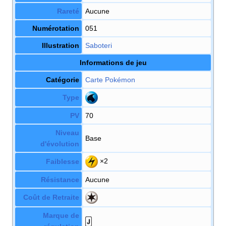
Rareté
Aucune
Numérotation
051
Illustration
Saboteri
Informations de jeu
Catégorie
Carte Pokémon
Type
PV
70
Niveau
Base
d'évolution
×2
Faiblesse
Résistance
Aucune
Coût de Retraite
Marque de