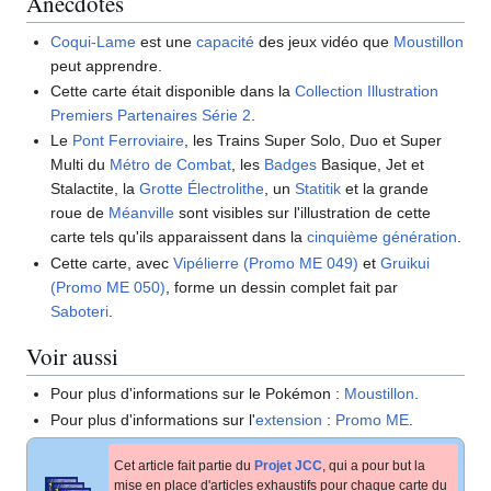
Anecdotes
Coqui-Lame
est une
capacité
des jeux vidéo que
Moustillon
peut apprendre.
Cette carte était disponible dans la
Collection Illustration
Premiers Partenaires Série 2
.
Le
Pont Ferroviaire
, les Trains Super Solo, Duo et Super
Multi du
Métro de Combat
, les
Badges
Basique, Jet et
Stalactite, la
Grotte Électrolithe
, un
Statitik
et la grande
roue de
Méanville
sont visibles sur l'illustration de cette
carte tels qu'ils apparaissent dans la
cinquième génération
.
Cette carte, avec
Vipélierre (Promo ME 049)
et
Gruikui
(Promo ME 050)
, forme un dessin complet fait par
Saboteri
.
Voir aussi
Pour plus d'informations sur le Pokémon
:
Moustillon
.
Pour plus d'informations sur l'
extension
:
Promo ME
.
Cet article fait partie du
Projet JCC
, qui a pour but la
mise en place d'articles exhaustifs pour chaque carte du