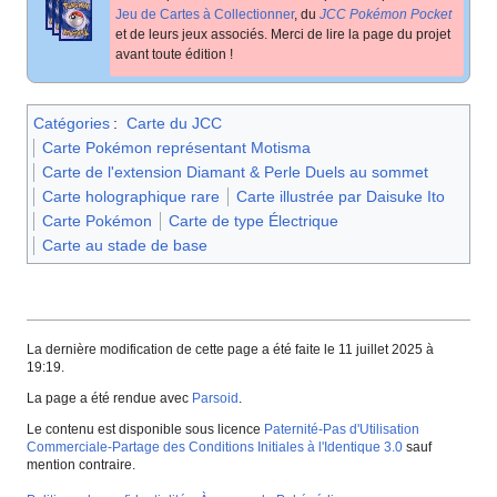
Jeu de Cartes à Collectionner
, du
JCC Pokémon Pocket
et de leurs jeux associés. Merci de lire la page du projet
avant toute édition
!
Catégories
:
Carte du JCC
Carte Pokémon représentant Motisma
Carte de l'extension Diamant & Perle Duels au sommet
Carte holographique rare
Carte illustrée par Daisuke Ito
Carte Pokémon
Carte de type Électrique
Carte au stade de base
La dernière modification de cette page a été faite le 11 juillet 2025 à
19:19.
La page a été rendue avec
Parsoid
.
Le contenu est disponible sous licence
Paternité-Pas d'Utilisation
Commerciale-Partage des Conditions Initiales à l'Identique 3.0
sauf
mention contraire.