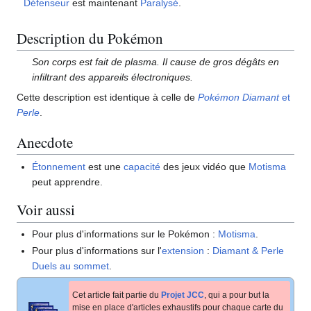
Défenseur
est maintenant
Paralysé
.
Description du Pokémon
Son corps est fait de plasma. Il cause de gros dégâts en
infiltrant des appareils électroniques.
Cette description est identique à celle de
Pokémon Diamant
et
Perle
.
Anecdote
Étonnement
est une
capacité
des jeux vidéo que
Motisma
peut apprendre.
Voir aussi
Pour plus d'informations sur le Pokémon
:
Motisma
.
Pour plus d'informations sur l'
extension
:
Diamant & Perle
Duels au sommet
.
Cet article fait partie du
Projet JCC
, qui a pour but la
mise en place d'articles exhaustifs pour chaque carte du