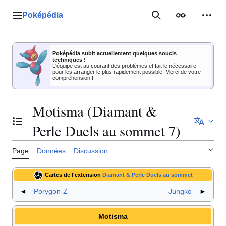
Aller
au
Poképédia
Menu principal
Rechercher
Apparence
Outil
contenu
Poképédia subit actuellement quelques soucis
techniques !
L'équipe est au courant des problèmes et fait le nécessaire
pour les arranger le plus rapidement possible. Merci de votre
compréhension !
Motisma (Diamant &
Basculer la table des matières
Perle Duels au sommet 7)
Page
Données
Discussion
Cartes de l'extension
Diamant & Perle Duels au sommet
◄
Porygon-Z
Jungko
►
Motisma