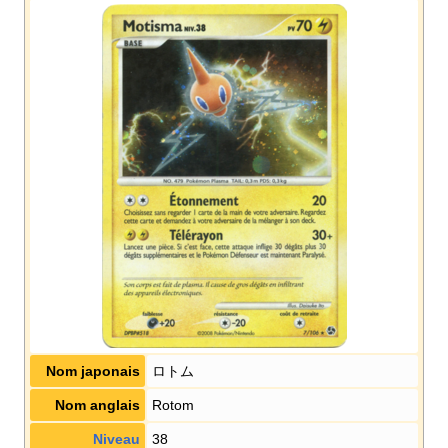
Nom japonais
ロトム
Nom anglais
Rotom
Niveau
38