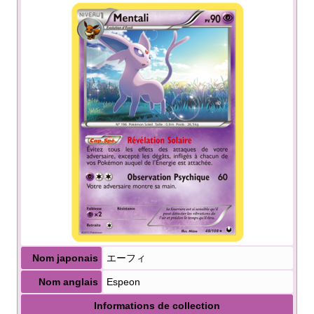
Nom japonais
エーフィ
Nom anglais
Espeon
Informations de collection