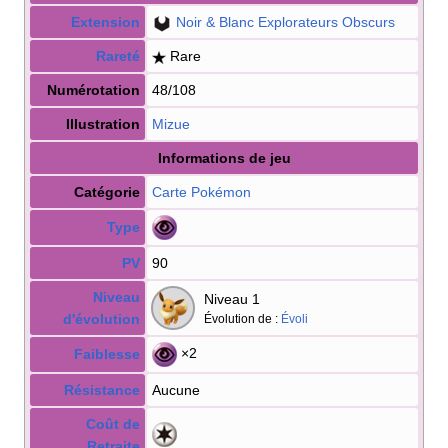
Extension
Noir & Blanc Explorateurs Obscurs
Rareté
Rare
Numérotation
48/108
Illustration
Mizue
Informations de jeu
Catégorie
Carte Pokémon
Type
PV
90
Niveau
Niveau 1
d'évolution
Évolution de
:
Évoli
×2
Faiblesse
Résistance
Aucune
Coût de
Retraite