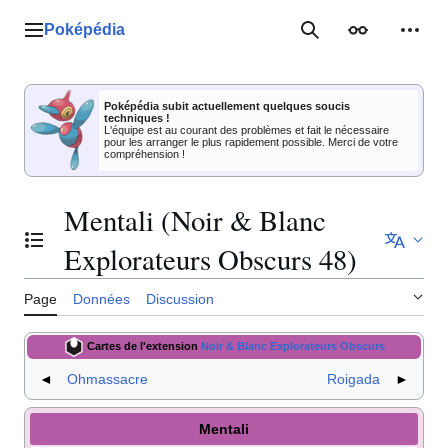
Aller
au
Poképédia
Menu principal
Rechercher
Apparence
Outil
contenu
Poképédia subit actuellement quelques soucis
techniques !
L'équipe est au courant des problèmes et fait le nécessaire
pour les arranger le plus rapidement possible. Merci de votre
compréhension !
Mentali (Noir & Blanc
Basculer la table des matières
Explorateurs Obscurs 48)
Page
Données
Discussion
Cartes de l'extension
Noir & Blanc Explorateurs Obscurs
◄
Ohmassacre
Roigada
►
Mentali