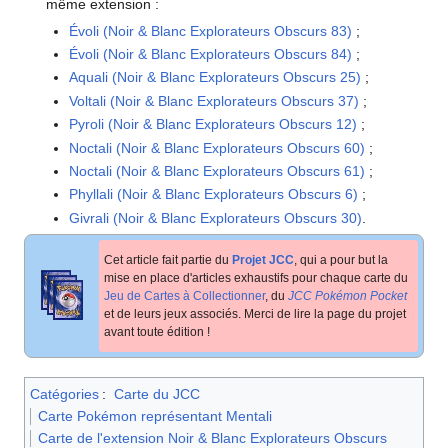
même extension
:
Évoli (Noir & Blanc Explorateurs Obscurs 83)
;
Évoli (Noir & Blanc Explorateurs Obscurs 84)
;
Aquali (Noir & Blanc Explorateurs Obscurs 25)
;
Voltali (Noir & Blanc Explorateurs Obscurs 37)
;
Pyroli (Noir & Blanc Explorateurs Obscurs 12)
;
Noctali (Noir & Blanc Explorateurs Obscurs 60)
;
Noctali (Noir & Blanc Explorateurs Obscurs 61)
;
Phyllali (Noir & Blanc Explorateurs Obscurs 6)
;
Givrali (Noir & Blanc Explorateurs Obscurs 30)
.
Cet article fait partie du
Projet JCC
, qui a pour but la
mise en place d'articles exhaustifs pour chaque carte du
Jeu de Cartes à Collectionner
, du
JCC Pokémon Pocket
et de leurs jeux associés. Merci de lire la page du projet
avant toute édition
!
Catégories
:
Carte du JCC
Carte Pokémon représentant Mentali
Carte de l'extension Noir & Blanc Explorateurs Obscurs