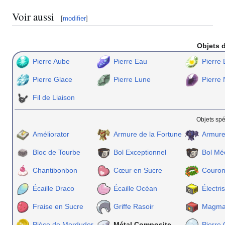
Voir aussi
[
modifier
]
Objets d
Pierre Aube
Pierre Eau
Pierre 
Pierre Glace
Pierre Lune
Pierre 
Fil de Liaison
Objets spé
Améliorator
Armure de la Fortune
Armure
Bloc de Tourbe
Bol Exceptionnel
Bol Mé
Chantibonbon
Cœur en Sucre
Couron
Écaille Draco
Écaille Océan
Électri
Fraise en Sucre
Griffe Rasoir
Magmar
Pièce de Mordudor
Métal Composite
Pierre