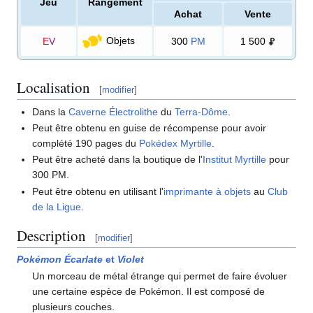
Jeu
Rangement
Achat
Vente
Objets
E
V
300
PM
1 500
Localisation
[
modifier
]
Dans la
Caverne Électrolithe
du
Terra-Dôme
.
Peut être obtenu en guise de récompense pour avoir
complété 190 pages du
Pokédex Myrtille
.
Peut être acheté dans la boutique de l'
Institut Myrtille
pour
300 PM.
Peut être obtenu en utilisant l'
imprimante à objets
au
Club
de la Ligue
.
Description
[
modifier
]
Pokémon Écarlate
et
Violet
Un morceau de métal étrange qui permet de faire évoluer
une certaine espèce de Pokémon. Il est composé de
plusieurs couches.