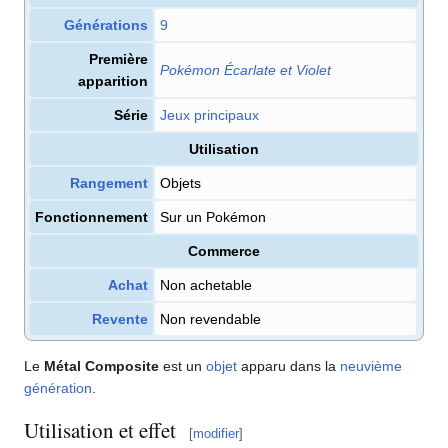
Générations
9
Première
Pokémon Écarlate et Violet
apparition
Série
Jeux principaux
Utilisation
Rangement
Objets
Fonctionnement
Sur un Pokémon
Commerce
Achat
Non achetable
Revente
Non revendable
Le
Métal Composite
est un
objet
apparu dans la
neuvième
génération
.
Utilisation et effet
[
modifier
]