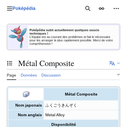
Aller
au
Poképédia
Menu principal
Rechercher
Apparence
Outil
contenu
Poképédia subit actuellement quelques soucis
techniques !
L'équipe est au courant des problèmes et fait le nécessaire
pour les arranger le plus rapidement possible. Merci de votre
compréhension !
Métal Composite
Basculer la table des matières
Page
Données
Discussion
Métal Composite
Nom japonais
ふくごうきんぞく
Nom anglais
Metal Alloy
Disponibilité